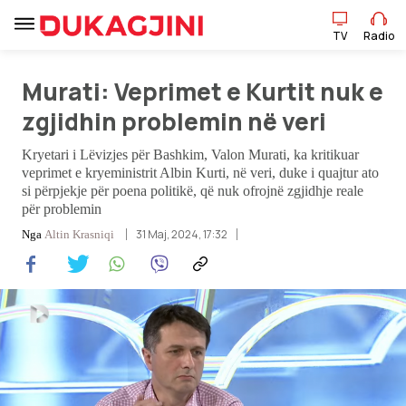
TV
Radio
Murati: Veprimet e Kurtit nuk e
TV
Radio
zgjidhin problemin në veri
Kryetari i Lëvizjes për Bashkim, Valon Murati, ka kritikuar
Lajme
veprimet e kryeministrit Albin Kurti, në veri, duke i quajtur ato
si përpjekje për poena politikë, që nuk ofrojnë zgjidhje reale
për problemin
Sport
31 Maj, 2024, 17:32
Nga
Altin Krasniqi
Pikëpamje
Art Jete
Kulturë
Showbiz