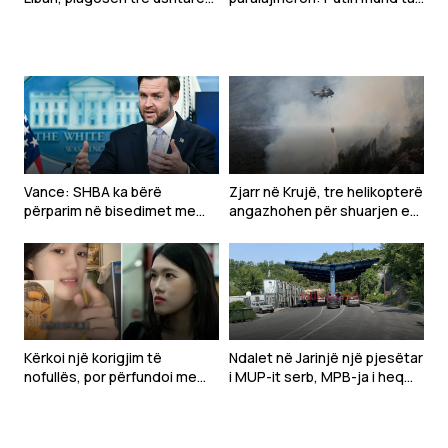
gjatë çaktivizimit të
testojë NATO-n me një sulm
municioneve
të kufizuar
Vance: SHBA ka bërë
Zjarr në Krujë, tre helikopterë
përparim në bisedimet me
angazhohen për shuarjen e
Iranin
flakëve – dyshohet për
zjarrvënie të qëllimshme
Kërkoi një korigjim të
Ndalet në Jarinjë një pjesëtar
nofullës, por përfundoi me
i MUP-it serb, MPB-ja i heq
deformim të madh të
shtetësinë e Kosovës
fytyrës-Modelja pushohet
nga puna