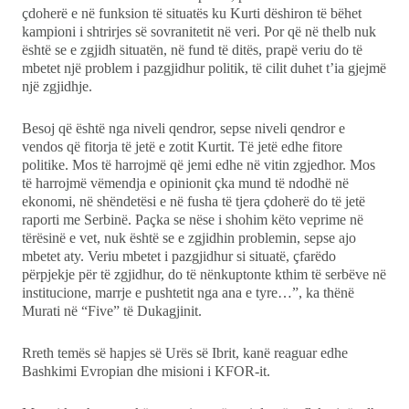
çdoherë e në funksion të situatës ku Kurti dëshiron të bëhet
kampioni i shtrirjes së sovranitetit në veri. Por që në thelb nuk
është se e zgjidh situatën, në fund të ditës, prapë veriu do të
mbetet një problem i pazgjidhur politik, të cilit duhet t’ia gjejmë
një zgjidhje.
Besoj që është nga niveli qendror, sepse niveli qendror e
vendos që fitorja të jetë e zotit Kurtit. Të jetë edhe fitore
politike. Mos të harrojmë që jemi edhe në vitin zgjedhor. Mos
të harrojmë vëmendja e opinionit çka mund të ndodhë në
ekonomi, në shëndetësi e në fusha të tjera çdoherë do të jetë
raporti me Serbinë. Paçka se nëse i shohim këto veprime në
tërësinë e vet, nuk është se e zgjidhin problemin, sepse ajo
mbetet aty. Veriu mbetet i pazgjidhur si situatë, çfarëdo
përpjekje për të zgjidhur, do të nënkuptonte kthim të serbëve në
institucione, marrje e pushtetit nga ana e tyre…”, ka thënë
Murati në “Five” të Dukagjinit.
Rreth temës së hapjes së Urës së Ibrit, kanë reaguar edhe
Bashkimi Evropian dhe misioni i KFOR-it.