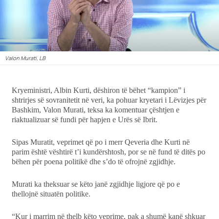
Ekonomi
Teknologji
Valon Murati, LB
Udhëtime
Kryeministri, Albin Kurti, dëshiron të bëhet “kampion” i
DuVideo
shtrirjes së sovranitetit në veri, ka pohuar kryetari i Lëvizjes për
Bashkim, Valon Murati, teksa ka komentuar çështjen e
riaktualizuar së fundi për hapjen e Urës së Ibrit.
Sipas Muratit, veprimet që po i merr Qeveria dhe Kurti në
parim është vështirë t’i kundërshtosh, por se në fund të ditës po
bëhen për poena politikë dhe s’do të ofrojnë zgjidhje.
Murati ka theksuar se këto janë zgjidhje ligjore që po e
thellojnë situatën politike.
“Kur i marrim në thelb këto veprime, pak a shumë kanë shkuar