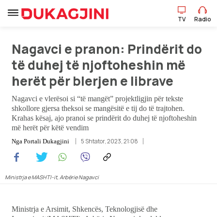
TV
Radio
Nagavci e pranon: Prindërit do
TV
Radio
të duhej të njoftoheshin më
herët për blerjen e librave
Lajme
Nagavci e vlerësoi si “të mangët” projektligjin për tekste
shkollore gjersa theksoi se mangësitë e tij do të trajtohen.
Sport
Krahas kësaj, ajo pranoi se prindërit do duhej të njoftoheshin
më herët për këtë vendim
Pikëpamje
5 Shtator, 2023, 21:08
Nga
Portali Dukagjini
Art Jete
Ministrja e MASHTI-it, Arbërie Nagavci
Kulturë
Showbiz
Ministrja e Arsimit, Shkencës, Teknologjisë dhe