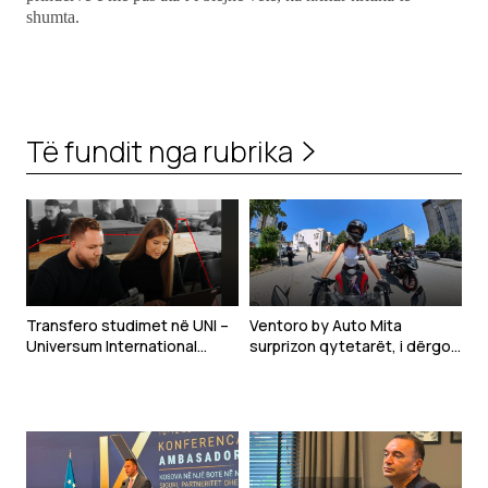
shumta.
Të fundit nga rubrika
Transfero studimet në UNI –
Ventoro by Auto Mita
Universum International
surprizon qytetarët, i dërgon
College, i fuqizuar nga
me motor në destinacionin e
Arizona State University,
tyre
universiteti publik më i madh
në SHBA!