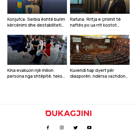
Konjufca: Serbia është burim
Rafuna: Rritja e çmimit të
kërcënimi dhe destabiliteti
naftës po ua rrit kostot
për rajonin
bizneseve, mund të tkurrë
prodhimin dhe të rrisë
papunësinë
Kina evakuon një milion
Kuvendi hap dyert për
persona nga shtëpitë, teksa
diasporën, ndërsa vazhdon
një stuhi e fuqishme godet
ngërçi për konstituimin
vendin