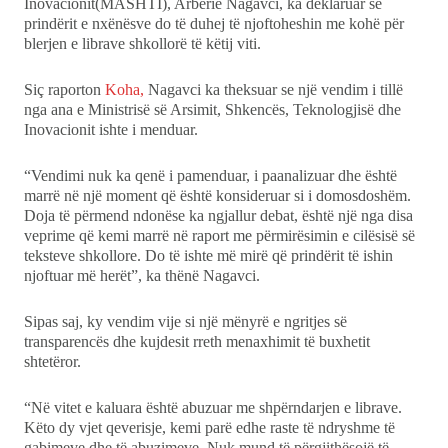
Inovacionit(MASHTI), Arbërie Nagavci, ka deklaruar se
prindërit e nxënësve do të duhej të njoftoheshin me kohë për
Ekonomi
blerjen e librave shkollorë të këtij viti.
Teknologji
Siç raporton
Koha,
Nagavci ka theksuar se një vendim i tillë
nga ana e Ministrisë së Arsimit, Shkencës, Teknologjisë dhe
Udhëtime
Inovacionit ishte i menduar.
“Vendimi nuk ka qenë i pamenduar, i paanalizuar dhe është
DuVideo
marrë në një moment që është konsideruar si i domosdoshëm.
Doja të përmend ndonëse ka ngjallur debat, është një nga disa
veprime që kemi marrë në raport me përmirësimin e cilësisë së
teksteve shkollore. Do të ishte më mirë që prindërit të ishin
njoftuar më herët”, ka thënë Nagavci.
Sipas saj, ky vendim vije si një mënyrë e ngritjes së
transparencës dhe kujdesit rreth menaxhimit të buxhetit
shtetëror.
“Në vitet e kaluara është abuzuar me shpërndarjen e librave.
Këto dy vjet qeverisje, kemi parë edhe raste të ndryshme të
gabimeve dhe të abuzimeve. Nuk mund të përgjithësojë të