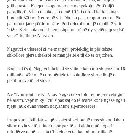
gjitha rastet. Ka qenë shpërndarja e një pakoje për fëmijët
parafillorë. Vlera e pakos ka qenë 19.20 euro, i ka kushtuar
buxhetit 500 mijë euro në vit. Dhe ka pasur raportime se këto
pako nuk janë përdorur fare. Po i referohem një emaili të vitit
2020. Këto pako nuk i kemi shpërndarë në dy vjetët e qeverisë
sonë”, ka thënë Nagavci.
Nagavci e vlerësoi si “të mangët” projektligjin për tekste
shkollore gjersa theksoi se mangësitë e tij do të trajtohen.
Krahas kësaj, Nagavci theksoi se vitin e kaluar u shpenzuan 16
milionë e 490 mijë euro për tekstet shkollore si rrjedhojë e
pëkthimeve të teksteve.
Në “Konfront” të KTV-së, Nagavci ka folur edhe për vetingun
në arsim, veprim ky i cili sipas saj do të marrë kohë ngase nga i
njëjti, nuk duan vetëm ndryshime sipërfaqësore.
Propozimi i Ministrisë që tekstet shkollore të mos shpërndahen
sikurse viteve të kaluara, por paratë të kalohen në llogari
prindërve e më pas ata t’i blejnë vetë, ka nxitur kritika të