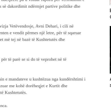
 së dakordimit ndërmjet partive politike dhe
izja Vetëvendosje, Avni Dehari, i cili në
nten e vendit përmes një letre, për të sqaruar
het më tej në bazë të Kushtetutës dhe
ër të parë se si do të veprohet në të
imin e mandateve u kushtëzua nga kundërshtimi i
rëzuar me kohë dorëheqjet e Kurtit dhe
 të Kushtetutës.
anca.