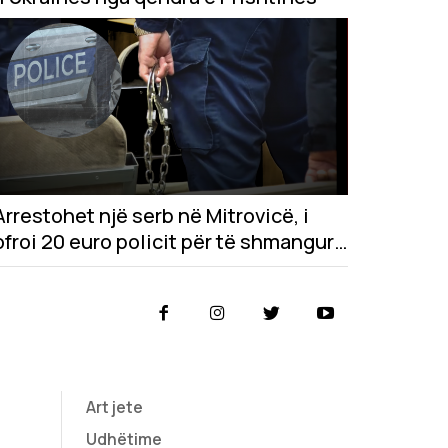
Arrestohet një serb në Mitrovicë, i
ofroi 20 euro policit për të shmangur
gjobën
Art jete
Udhëtime