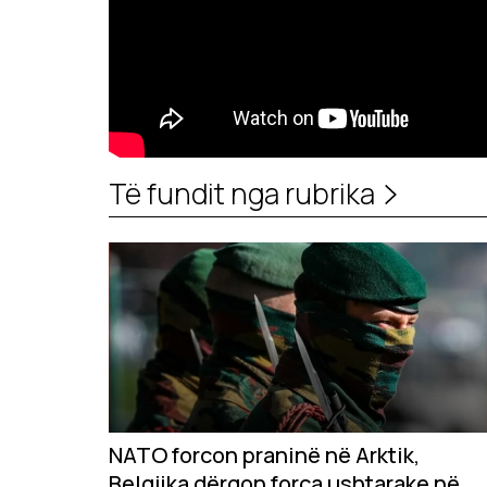
Të fundit nga rubrika
NATO forcon praninë në Arktik,
Belgjika dërgon forca ushtarake në