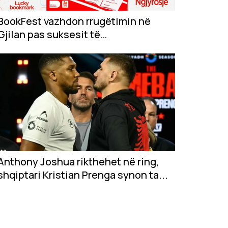
BookFest vazhdon rrugëtimin në
Gjilan pas suksesit të
jashtëzakonshëm në...
Anthony Joshua rikthehet në ring,
shqiptari Kristian Prenga synon ta...