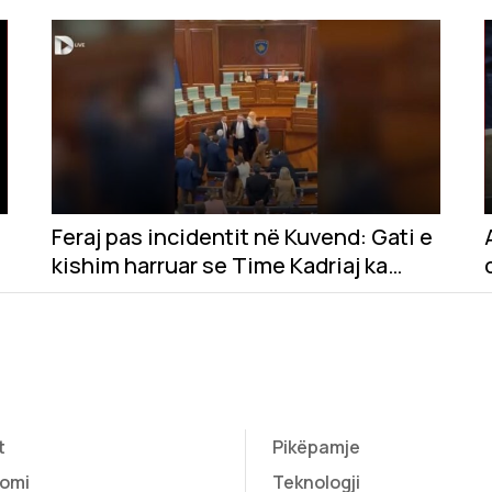
Feraj pas incidentit në Kuvend: Gati e
kishim harruar se Time Kadriaj ka
qenë në UÇK
t
Pikëpamje
omi
Teknologji