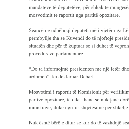
mandateve të deputetëve, për shkak të mungesës
mosvotimit të raportit nga partitë opozitare.
Seancën e udhëhoqi deputeti më i vjetër nga Lëv
përmbyllje tha se Kuvendi do të njoftojë preside
situatën dhe për të kuptuar se si duhet të vepro
procedurave parlamentare.
“Do ta informojmë presidenten me një letër dhe p
ardhmen”, ka deklaruar Dehari.
Mosvotimi i raportit të Komisionit për verifik
partive opozitare, të cilat thanë se nuk janë do
ministrave, duke ngritur shqetësime për shkelje
Nuk është bërë e ditur se kur do të vazhdojë se