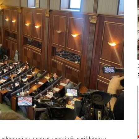
ndërprerë pa u votuar raporti për verifikimin e