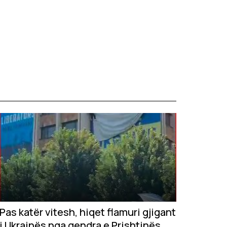
Pas katër vitesh, hiqet flamuri gjigant
i Ukrainës nga qendra e Prishtinës