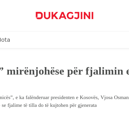
Bota
” mirënjohëse për fjalimin
icës”, e ka falënderuar presidenten e Kosovës, Vjosa Osmani,
e fjalime të tilla do të kujtohen për gjenerata