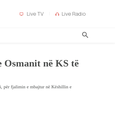
Live TV
Live Radio
 e Osmanit në KS të
 për fjalimin e mbajtur në Këshillin e