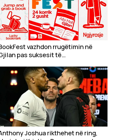
BookFest vazhdon rrugëtimin në
Gjilan pas suksesit të
jashtëzakonshëm në...
Anthony Joshua rikthehet në ring,