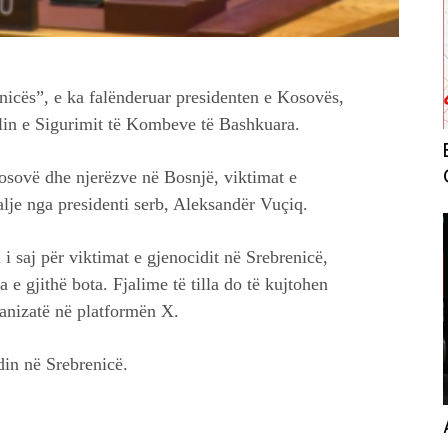
icës”, e ka falënderuar presidenten e Kosovës,
lin e Sigurimit të Kombeve të Bashkuara.
Kosovë dhe njerëzve në Bosnjë, viktimat e
alje nga presidenti serb, Aleksandër Vuçiq.
i saj për viktimat e gjenocidit në Srebrenicë,
a e gjithë bota. Fjalime të tilla do të kujtohen
ganizatë në platformën X.
din në Srebrenicë.