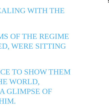
EALING WITH THE
MS OF THE REGIME
D, WERE SITTING
NCE TO SHOW THEM
HE WORLD,
A GLIMPSE OF
HIM.