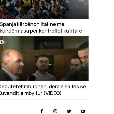
Spanja kërcënon Italinë me
kundërmasa për kontrollet kufitare
pas krizës në Ceuta
Deputetët mblidhen, dera e sallës së
Kuvendit e mbyllur (VIDEO)