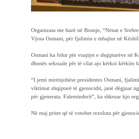
Organizata me bazë në Bosnje, “Nënat e Srebren
Vjosa Osmani, për fjalimin e mbajtur në Këshil
Osmani ka folur për vuajtjet e shqiptarëve në 
dhunës seksuale për të cilat ajo kërkoi kërkim f
“I jemi mirënjohëse presidentes Osmani, fjalimi 
viktimat shqiptarë të gjenocidit, janë dëgjuar ng
për gjenerata. Faleminderit”, ka shkruar kjo or
Në maj pritet që të votohet rezoluta për gjenoci