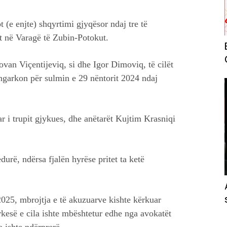
 (e enjte) shqyrtimi gjyqësor ndaj tre të
t në Varagë të Zubin-Potokut.
ovan Viçentijeviq, si dhe Igor Dimoviq, të cilët
ngarkon për sulmin e 29 nëntorit 2024 ndaj
r i trupit gjykues, dhe anëtarët Kujtim Krasniqi
urë, ndërsa fjalën hyrëse pritet ta ketë
2025, mbrojtja e të akuzuarve kishte kërkuar
rkesë e cila ishte mbështetur edhe nga avokatët