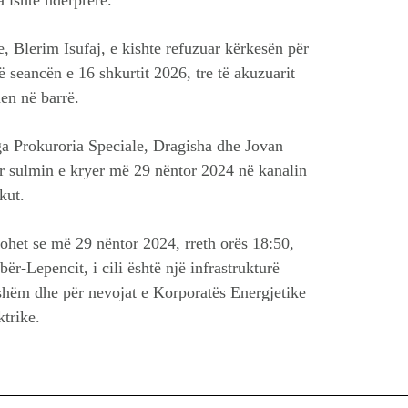
a ishte ndërprerë.
, Blerim Isufaj, e kishte refuzuar kërkesën për
ë seancën e 16 shkurtit 2026, tre të akuzuarit
en në barrë.
ga Prokuroria Speciale, Dragisha dhe Jovan
r sulmin e kryer më 29 nëntor 2024 në kanalin
kut.
hohet se më 29 nëntor 2024, rreth orës 18:50,
ër-Lepencit, i cili është një infrastrukturë
jshëm dhe për nevojat e Korporatës Energjetike
trike.