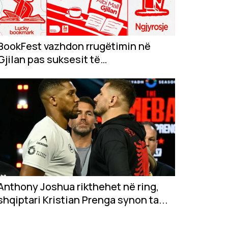
BookFest vazhdon rrugëtimin në
Gjilan pas suksesit të
jashtëzakonshëm në...
Anthony Joshua rikthehet në ring,
shqiptari Kristian Prenga synon ta...