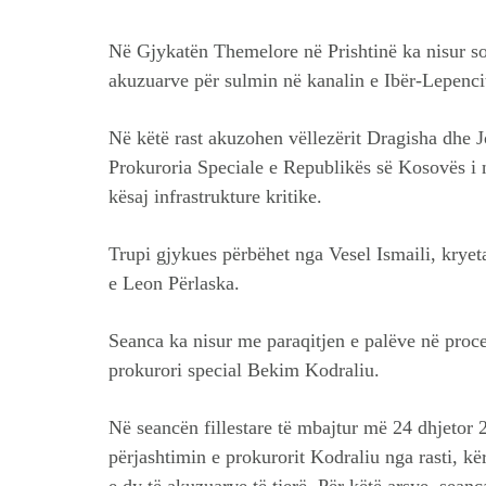
Në Gjykatën Themelore në Prishtinë ka nisur sot
akuzuarve për sulmin në kanalin e Ibër-Lepenci
Në këtë rast akuzohen vëllezërit Dragisha dhe J
Prokuroria Speciale e Republikës së Kosovës i 
kësaj infrastrukture kritike.
Trupi gjykues përbëhet nga Vesel Ismaili, kryeta
e Leon Përlaska.
Seanca ka nisur me paraqitjen e palëve në proced
prokurori special Bekim Kodraliu.
Në seancën fillestare të mbajtur më 24 dhjetor 
përjashtimin e prokurorit Kodraliu nga rasti, kë