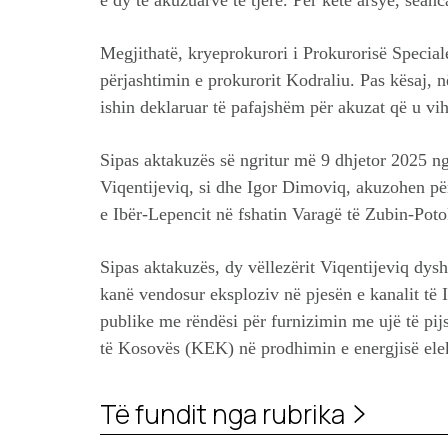
e dy të akuzuarve të tjerë. Për këtë arsye, seanc
Megjithatë, kryeprokurori i Prokurorisë Speciale
përjashtimin e prokurorit Kodraliu. Pas kësaj, n
ishin deklaruar të pafajshëm për akuzat që u vih
Sipas aktakuzës së ngritur më 9 dhjetor 2025 n
Viqentijeviq, si dhe Igor Dimoviq, akuzohen pë
e Ibër-Lepencit në fshatin Varagë të Zubin-Poto
Sipas aktakuzës, dy vëllezërit Viqentijeviq dys
kanë vendosur eksploziv në pjesën e kanalit të Ib
publike me rëndësi për furnizimin me ujë të pi
të Kosovës (KEK) në prodhimin e energjisë elek
Të fundit nga rubrika