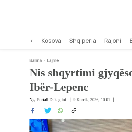
<
Kosova
Shqiperia
Rajoni
Ballina
Lajme
Nis shqyrtimi gjyqëso
Ibër-Lepenc
Nga
Portali Dukagjini
9 Korrik, 2026, 10:01