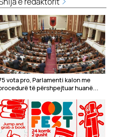
Shija e redaktorit
75 vota pro, Parlamenti kalon me
procedurë të përshpejtuar huanë...