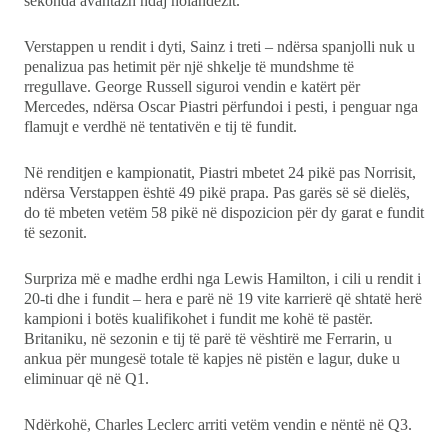
sekonda avantazh ndaj holandezit.
Verstappen u rendit i dyti, Sainz i treti – ndërsa spanjolli nuk u
penalizua pas hetimit për një shkelje të mundshme të
rregullave. George Russell siguroi vendin e katërt për
Mercedes, ndërsa Oscar Piastri përfundoi i pesti, i penguar nga
flamujt e verdhë në tentativën e tij të fundit.
Në renditjen e kampionatit, Piastri mbetet 24 pikë pas Norrisit,
ndërsa Verstappen është 49 pikë prapa. Pas garës së së dielës,
do të mbeten vetëm 58 pikë në dispozicion për dy garat e fundit
të sezonit.
Surpriza më e madhe erdhi nga Lewis Hamilton, i cili u rendit i
20-ti dhe i fundit – hera e parë në 19 vite karrierë që shtatë herë
kampioni i botës kualifikohet i fundit me kohë të pastër.
Britaniku, në sezonin e tij të parë të vështirë me Ferrarin, u
ankua për mungesë totale të kapjes në pistën e lagur, duke u
eliminuar që në Q1.
Ndërkohë, Charles Leclerc arriti vetëm vendin e nëntë në Q3.