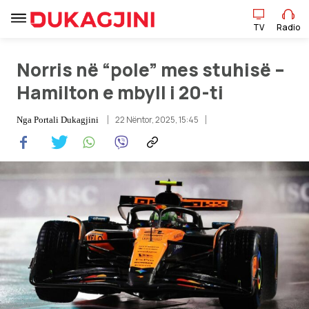
TV
Radio
Norris në “pole” mes stuhisë –
TV
Radio
Hamilton e mbyll i 20-ti
22 Nëntor, 2025, 15:45
Nga
Portali Dukagjini
Lajme
Sport
Pikëpamje
Art Jete
Kulturë
Showbiz