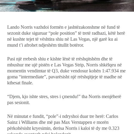
Ekonomi
Teknologji
Lando Norris vazhdoi formën e jashtëzakonshme në fund të
sezonit duke siguruar “pole position” të tretë radhazi, këtë herë
në kushte tejet të vështira shiu në Las Vegas, një garë ku ai
Udhëtime
mund t’i afrohet ndjeshëm titullit botëror.
DuVideo
Pasi një rrebesh shiu e kishte lënë të rrëshqitshëm dhe të
mbushur me ujë pistën e Las Vegas Strip, Norris shkëlqeu në
momentin vendimtar të Q3, duke vendosur kohën 1:47.934 me
goma “intermediate”, pavarësisht një rrëshqitjeje të madhe në
kthesat finale.
“Djem, kjo ishte stres, stres i çmendu!” tha Norris menjëherë
pas sesionit.
Në minutat e fundit, “pole”-i ndryshoi duar tre herë: Carlos
Sainz i Williams dhe më pas Max Verstappen e morën
përkohësisht kryesimin, derisa Norris i kaloi të dy me 0.323