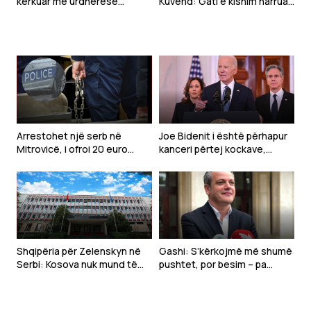
kërkuar me urdhëresë
Kuvend: Gati e kishim harruar
gjyqësore në Kaçanik
se Time Kadriaj ka qenë në
UÇK
Arrestohet një serb në
Joe Bidenit i është përhapur
Mitrovicë, i ofroi 20 euro
kanceri përtej kockave,
policit për të shmangur
njofton djali i tij
gjobën
Shqipëria për Zelenskyn në
Gashi: S’kërkojmë më shumë
Serbi: Kosova nuk mund të
pushtet, por besim – pa
barazohet me Ukrainën
marrëveshje për Kosovën,
s’mund të ndërtojmë as
Qeverinë