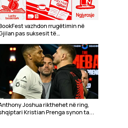
BookFest vazhdon rrugëtimin në
Gjilan pas suksesit të
jashtëzakonshëm në...
Anthony Joshua rikthehet në ring,
shqiptari Kristian Prenga synon ta...