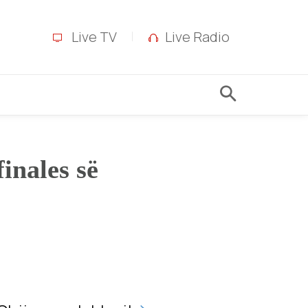
Live TV
Live Radio
inales së