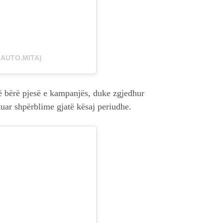
@AUTO.MITA)
në bërë pjesë e kampanjës, duke zgjedhur
uar shpërblime gjatë kësaj periudhe.