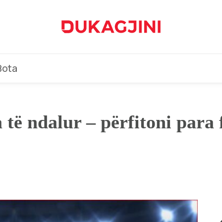
Bota
 të ndalur – përfitoni para f