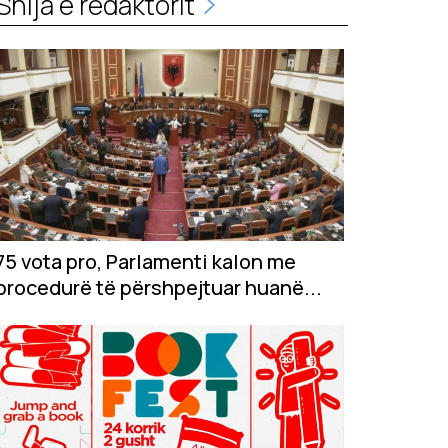
Shija e redaktorit
75 vota pro, Parlamenti kalon me
procedurë të përshpejtuar huanë...