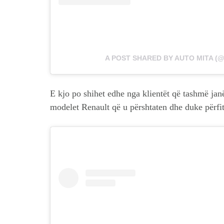
A POST SHARED BY AUTO MITA (
E kjo po shihet edhe nga klientët që tashmë ja
modelet Renault që u përshtaten dhe duke përfit