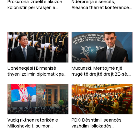
Prokuroria izraelite akuzon
Ndërprerja e sencës,
kolonistin për vrasjen e
Aleanca thërret konferencë
aktivistit palestinez
për media
Udhëheqësi i Birmanisë
Mucunski: Meritojmë një
thyen izolimin diplomatik pas
rrugë të drejtë drejt BE-së,
grushtshtetit, viziton
trajtimi ndaj nesh është i
Tajlandën
padrejtë
Vuçiq rikthen retorikën e
PDK: Dështimi i seancës,
Millosheviqit, sulmon
vazhdim i bllokadës
Kosovën dhe NATO-n përmes
institucionale nga Kurti
narrativës së viktimizimit