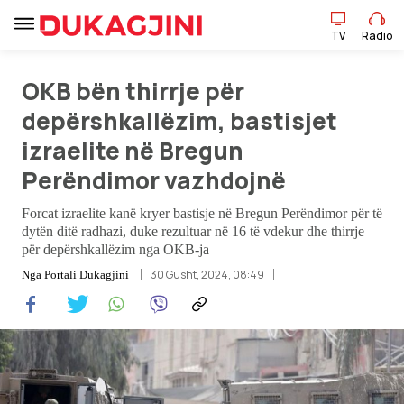
TV
Radio
OKB bën thirrje për
depërshkallëzim, bastisjet
TV
Radio
izraelite në Bregun
Perëndimor vazhdojnë
Lajme
Forcat izraelite kanë kryer bastisje në Bregun Perëndimor për të
dytën ditë radhazi, duke rezultuar në 16 të vdekur dhe thirrje
Sport
për depërshkallëzim nga OKB-ja
30 Gusht, 2024, 08:49
Nga
Portali Dukagjini
Pikëpamje
Art Jete
Kulturë