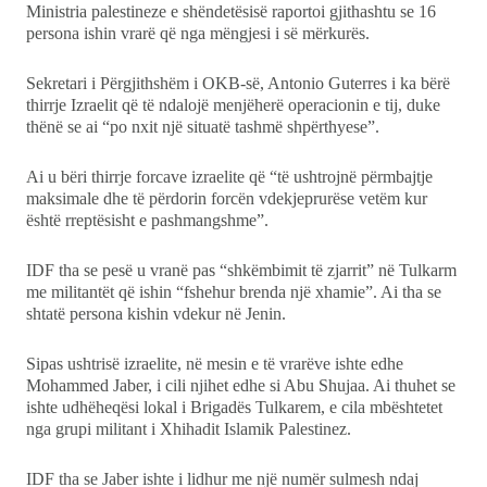
Ministria palestineze e shëndetësisë raportoi gjithashtu se 16
persona ishin vrarë që nga mëngjesi i së mërkurës.
Sekretari i Përgjithshëm i OKB-së, Antonio Guterres i ka bërë
thirrje Izraelit që të ndalojë menjëherë operacionin e tij, duke
thënë se ai “po nxit një situatë tashmë shpërthyese”.
Ai u bëri thirrje forcave izraelite që “të ushtrojnë përmbajtje
maksimale dhe të përdorin forcën vdekjeprurëse vetëm kur
është rreptësisht e pashmangshme”.
IDF tha se pesë u vranë pas “shkëmbimit të zjarrit” në Tulkarm
me militantët që ishin “fshehur brenda një xhamie”. Ai tha se
shtatë persona kishin vdekur në Jenin.
Sipas ushtrisë izraelite, në mesin e të vrarëve ishte edhe
Mohammed Jaber, i cili njihet edhe si Abu Shujaa. Ai thuhet se
ishte udhëheqësi lokal i Brigadës Tulkarem, e cila mbështetet
nga grupi militant i Xhihadit Islamik Palestinez.
IDF tha se Jaber ishte i lidhur me një numër sulmesh ndaj