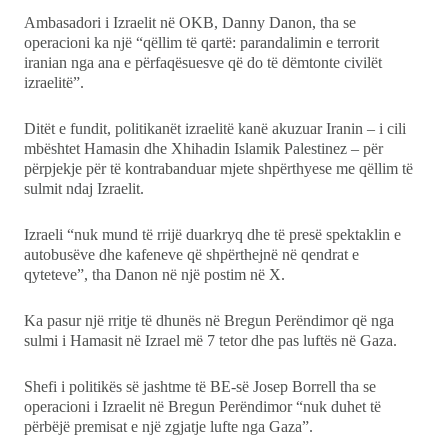
Ambasadori i Izraelit në OKB, Danny Danon, tha se
operacioni ka një “qëllim të qartë: parandalimin e terrorit
iranian nga ana e përfaqësuesve që do të dëmtonte civilët
izraelitë”.
Ditët e fundit, politikanët izraelitë kanë akuzuar Iranin – i cili
mbështet Hamasin dhe Xhihadin Islamik Palestinez – për
përpjekje për të kontrabanduar mjete shpërthyese me qëllim të
sulmit ndaj Izraelit.
Izraeli “nuk mund të rrijë duarkryq dhe të presë spektaklin e
autobusëve dhe kafeneve që shpërthejnë në qendrat e
qyteteve”, tha Danon në një postim në X.
Ka pasur një rritje të dhunës në Bregun Perëndimor që nga
sulmi i Hamasit në Izrael më 7 tetor dhe pas luftës në Gaza.
Shefi i politikës së jashtme të BE-së Josep Borrell tha se
operacioni i Izraelit në Bregun Perëndimor “nuk duhet të
përbëjë premisat e një zgjatje lufte nga Gaza”.