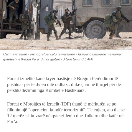
Showbiz
Ekonomi
Teknologji
Udhëtime
Ushtria izraelite - e fotografuar këtu të mërkurën - ka kryer bastisje në një numër
qytetesh të Bregut Perëndimor gjatë dy ditëve të fundit, AFP.
DuVideo
Forcat izraelite kanë kryer bastisje në Bregun Perëndimor të
pushtuar për të dytën ditë radhazi, duke çuar në thirrjet për de-
përshkallëzimin nga Kombet e Bashkuara.
Forcat e Mbrojtjes të Izraelit (IDF) thanë të mërkurën se po
fillonin një “operacion kundër terrorizmit”. Të enjten, ajo tha se
12 njerëz ishin vrarë në qytetet Jenin dhe Tulkarm dhe katër në
Far’a.