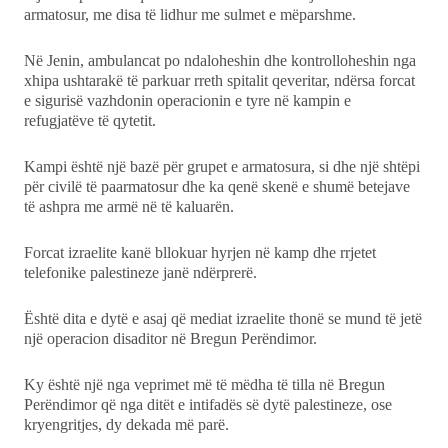
armatosur, me disa të lidhur me sulmet e mëparshme.
Në Jenin, ambulancat po ndaloheshin dhe kontrolloheshin nga
xhipa ushtarakë të parkuar rreth spitalit qeveritar, ndërsa forcat
e sigurisë vazhdonin operacionin e tyre në kampin e
refugjatëve të qytetit.
Kampi është një bazë për grupet e armatosura, si dhe një shtëpi
për civilë të paarmatosur dhe ka qenë skenë e shumë betejave
të ashpra me armë në të kaluarën.
Forcat izraelite kanë bllokuar hyrjen në kamp dhe rrjetet
telefonike palestineze janë ndërprerë.
Është dita e dytë e asaj që mediat izraelite thonë se mund të jetë
një operacion disaditor në Bregun Perëndimor.
Ky është një nga veprimet më të mëdha të tilla në Bregun
Perëndimor që nga ditët e intifadës së dytë palestineze, ose
kryengritjes, dy dekada më parë.