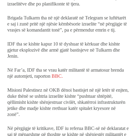
izraelitëve dhe po planifikonte të tjera.
Brigada Tulkarm tha në një deklaratë në Telegram se luftëtarët
e saj i zunë pritë një njësie këmbësorie izraelite “në përgjigje të
vrasjes së komandantit tonë”, pa e përmendur emrin e tij.
IDF tha se kishte kapur 10 të dyshuar të kërkuar dhe kishte
gjetur eksplozivë dhe armë gjatë bastisjeve në Tulkarm dhe
Jenin.
Në Far’a, IDF tha se vrau katër militantë të armatosur brenda
një automjeti, raporton
BBC.
Misioni Palestinez në OKB dënoi bastisjet në një letër të enjten,
duke thënë se ushtria izraelite kishte “pushtuar shtëpitë,
qëllimisht kishte shënjestruar civilët, shkatërroi infrastrukturën
jetike dhe madje kishte rrethuar katër spitalet kryesore në
zonë”.
Në përgjigje të kritikave, IDF iu referua BBC-së në deklaratat e
saj të mëparshme që thoshte se kishte në shënjestër militantët e