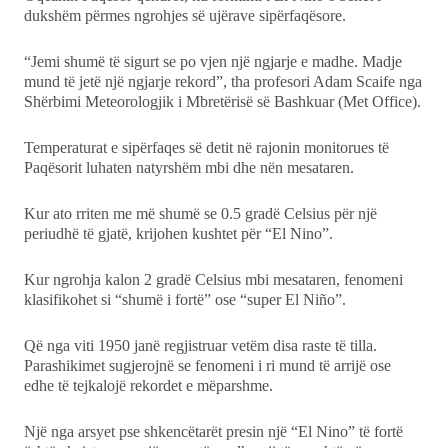
dukshëm përmes ngrohjes së ujërave sipërfaqësore.
“Jemi shumë të sigurt se po vjen një ngjarje e madhe. Madje
mund të jetë një ngjarje rekord”, tha profesori Adam Scaife nga
Shërbimi Meteorologjik i Mbretërisë së Bashkuar (Met Office).
Temperaturat e sipërfaqes së detit në rajonin monitorues të
Paqësorit luhaten natyrshëm mbi dhe nën mesataren.
Kur ato rriten me më shumë se 0.5 gradë Celsius për një
periudhë të gjatë, krijohen kushtet për “El Nino”.
Kur ngrohja kalon 2 gradë Celsius mbi mesataren, fenomeni
klasifikohet si “shumë i fortë” ose “super El Niño”.
Që nga viti 1950 janë regjistruar vetëm disa raste të tilla.
Parashikimet sugjerojnë se fenomeni i ri mund të arrijë ose
edhe të tejkalojë rekordet e mëparshme.
Një nga arsyet pse shkencëtarët presin një “El Nino” të fortë