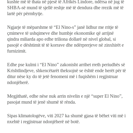
kushte më të thata në pjesë të Afrikës Lindore, ndërsa në jug të
SHBA-së mund të sjellë reshje më të dendura dhe rrezik më të
lartë për përmbytje.
Ngjarje të mëparshme të “El Nino-s” janë lidhur me rritje të
çmimeve të ushqimeve dhe humbje ekonomike që arrijnë
qindra miliarda apo edhe triliona dollarë në nivel global, si
pasojë e dështimit të të korrave dhe ndërprerjeve në zinxhirët e
furnizimit.
Edhe pse kulmi i “El Nino” zakonisht arrihet rreth periudhës së
Krishtlindjeve, shkencëtarët theksojnë se është ende herët për të
ditur nëse ky do të jetë fenomeni më i fuqishëm i regjistruar
ndonjëherë.
Megjithatë, edhe nëse nuk arrin nivelin e një “super El Nino”,
pasojat mund të jenë shumë të rënda.
Sipas klimatologëve, viti 2027 ka shumë gjasa të bëhet viti më i
nxehtë i regjistruar ndonjëherë në botë.