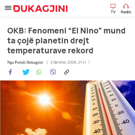
TV
Radio
OKB: Fenomeni “El Nino” mund
TV
Radio
ta çojë planetin drejt
temperaturave rekord
Lajme
2 Qershor, 2026, 21:41
Nga
Portali Dukagjini
Sport
Pikëpamje
Art Jete
Kulturë