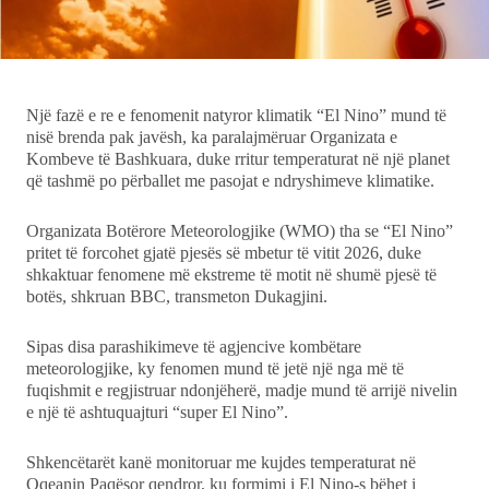
Showbiz
Ekonomi
Teknologji
Një fazë e re e fenomenit natyror klimatik “El Nino” mund të
nisë brenda pak javësh, ka paralajmëruar Organizata e
Kombeve të Bashkuara, duke rritur temperaturat në një planet
Udhëtime
që tashmë po përballet me pasojat e ndryshimeve klimatike.
DuVideo
Organizata Botërore Meteorologjike (WMO) tha se “El Nino”
pritet të forcohet gjatë pjesës së mbetur të vitit 2026, duke
shkaktuar fenomene më ekstreme të motit në shumë pjesë të
botës, shkruan BBC, transmeton Dukagjini.
Sipas disa parashikimeve të agjencive kombëtare
meteorologjike, ky fenomen mund të jetë një nga më të
fuqishmit e regjistruar ndonjëherë, madje mund të arrijë nivelin
e një të ashtuquajturi “super El Nino”.
Shkencëtarët kanë monitoruar me kujdes temperaturat në
Oqeanin Paqësor qendror, ku formimi i El Nino-s bëhet i