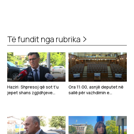
Të fundit nga rubrika
Haziri: Shpresoj që sot t’u
Ora 11:00, asnjë deputet në
jepet shans zgjidhjeve
sallë për vazhdimin e
politike për normalizimin e
seancës konstituive
Kuvendit