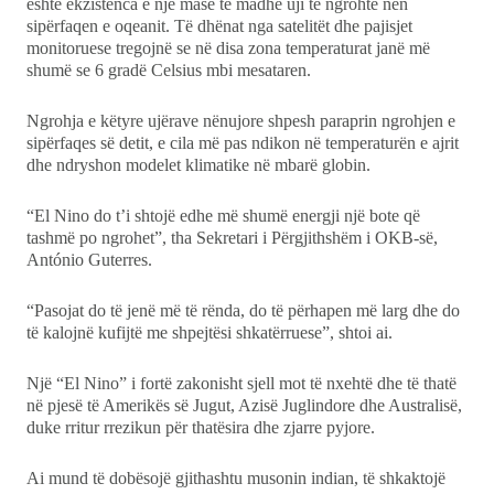
është ekzistenca e një mase të madhe uji të ngrohtë nën
sipërfaqen e oqeanit. Të dhënat nga satelitët dhe pajisjet
monitoruese tregojnë se në disa zona temperaturat janë më
shumë se 6 gradë Celsius mbi mesataren.
Ngrohja e këtyre ujërave nënujore shpesh paraprin ngrohjen e
sipërfaqes së detit, e cila më pas ndikon në temperaturën e ajrit
dhe ndryshon modelet klimatike në mbarë globin.
“El Nino do t’i shtojë edhe më shumë energji një bote që
tashmë po ngrohet”, tha Sekretari i Përgjithshëm i OKB-së,
António Guterres.
“Pasojat do të jenë më të rënda, do të përhapen më larg dhe do
të kalojnë kufijtë me shpejtësi shkatërruese”, shtoi ai.
Një “El Nino” i fortë zakonisht sjell mot të nxehtë dhe të thatë
në pjesë të Amerikës së Jugut, Azisë Juglindore dhe Australisë,
duke rritur rrezikun për thatësira dhe zjarre pyjore.
Ai mund të dobësojë gjithashtu musonin indian, të shkaktojë