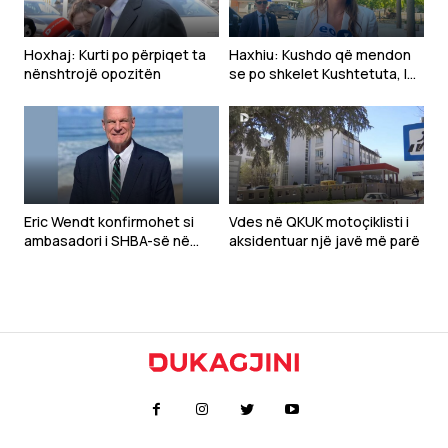
Hoxhaj: Kurti po përpiqet ta
Haxhiu: Kushdo që mendon
nënshtrojë opozitën
se po shkelet Kushtetuta, le
t’i drejtohet Gjykatës
Kushtetuese
Eric Wendt konfirmohet si
Vdes në QKUK motoçiklisti i
ambasadori i SHBA-së në
aksidentuar një javë më parë
Shqipëri