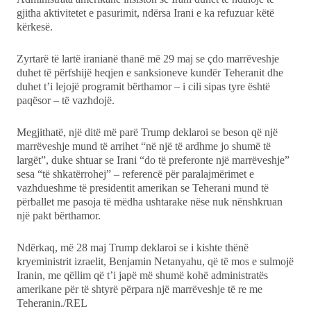
gjitha aktivitetet e pasurimit, ndërsa Irani e ka refuzuar këtë
kërkesë.
Zyrtarë të lartë iranianë thanë më 29 maj se çdo marrëveshje
duhet të përfshijë heqjen e sanksioneve kundër Teheranit dhe
duhet t’i lejojë programit bërthamor – i cili sipas tyre është
paqësor – të vazhdojë.
Megjithatë, një ditë më parë Trump deklaroi se beson që një
marrëveshje mund të arrihet “në një të ardhme jo shumë të
largët”, duke shtuar se Irani “do të preferonte një marrëveshje”
sesa “të shkatërrohej” – referencë për paralajmërimet e
vazhdueshme të presidentit amerikan se Teherani mund të
përballet me pasoja të mëdha ushtarake nëse nuk nënshkruan
një pakt bërthamor.
Ndërkaq, më 28 maj Trump deklaroi se i kishte thënë
kryeministrit izraelit, Benjamin Netanyahu, që të mos e sulmojë
Iranin, me qëllim që t’i japë më shumë kohë administratës
amerikane për të shtyrë përpara një marrëveshje të re me
Teheranin./REL