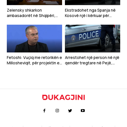
Zelensky shkarkon
Ekstradohet nga Spanja në
ambasadorët në Shqipëri,
Kosovë një i kërkuar për
Kroaci dhe Mal të Zi
tentim vrasjeje
Fetoshi: Vuçiq me retorikën e
Arrestohet një person në një
Millosheviqit, për projektin e
qendër tregtare në Pejë,
“Botës Serbe”
dyshohet se sulmoi
qytetarët