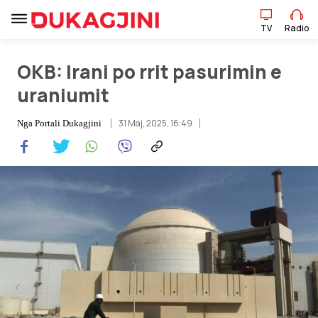
TV
Radio
OKB: Irani po rrit pasurimin e
TV
Radio
uraniumit
31 Maj, 2025, 16:49
Nga
Portali Dukagjini
Lajme
Sport
Pikëpamje
Art Jete
Kulturë
Showbiz