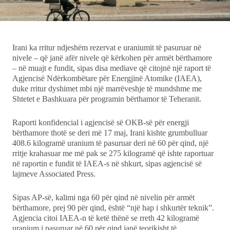
Ekonomi
Teknologji
Irani ka rritur ndjeshëm rezervat e uraniumit të pasuruar në
nivele – që janë afër nivele që kërkohen për armët bërthamore
– në muajt e fundit, sipas disa mediave që citojnë një raport të
Udhëtime
Agjencisë Ndërkombëtare për Energjinë Atomike (IAEA),
duke rritur dyshimet mbi një marrëveshje të mundshme me
DuVideo
Shtetet e Bashkuara për programin bërthamor të Teheranit.
Raporti konfidencial i agjencisë së OKB-së për energji
bërthamore thotë se deri më 17 maj, Irani kishte grumbulluar
408.6 kilogramë uranium të pasuruar deri në 60 për qind, një
rritje krahasuar me më pak se 275 kilogramë që ishte raportuar
në raportin e fundit të IAEA-s në shkurt, sipas agjencisë së
lajmeve Associated Press.
Sipas AP-së, kalimi nga 60 për qind në nivelin për armët
bërthamore, prej 90 për qind, është “një hap i shkurtër teknik”.
Agjencia citoi IAEA-n të ketë thënë se rreth 42 kilogramë
uranium i pasuruar në 60 për qind janë teorikisht të