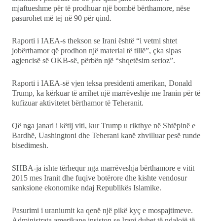
mjaftueshme për të prodhuar një bombë bërthamore, nëse
pasurohet më tej në 90 për qind.
Raporti i IAEA-s thekson se Irani është “i vetmi shtet
jobërthamor që prodhon një material të tillë”, çka sipas
agjencisë së OKB-së, përbën një “shqetësim serioz”.
Raporti i IAEA-së vjen teksa presidenti amerikan, Donald
Trump, ka kërkuar të arrihet një marrëveshje me Iranin për të
kufizuar aktivitetet bërthamor të Teheranit.
Që nga janari i këtij viti, kur Trump u rikthye në Shtëpinë e
Bardhë, Uashingtoni dhe Teherani kanë zhvilluar pesë runde
bisedimesh.
SHBA-ja ishte tërhequr nga marrëveshja bërthamore e vitit
2015 mes Iranit dhe fuqive botërore dhe kishte vendosur
sanksione ekonomike ndaj Republikës Islamike.
Pasurimi i uraniumit ka qenë një pikë kyç e mospajtimeve.
Administrata amerikane insiston se Irani duhet të ndalojë të