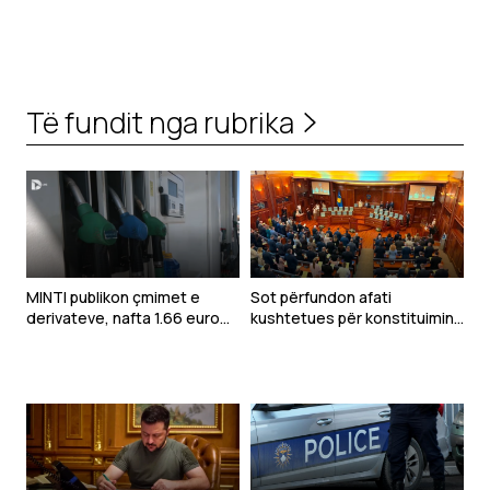
Të fundit nga rubrika
MINTI publikon çmimet e
Sot përfundon afati
derivateve, nafta 1.66 euro
kushtetues për konstituimin
për litër
e Kuvendit