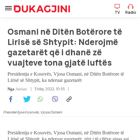
TV
Radio
Osmani në Ditën Botërore të
TV
Radio
Lirisë së Shtypit: Nderojmë
gazetarët që i dhanë zë
Lajme
vuajteve tona gjatë luftës
Presidentja e Kosovës, Vjosa Osmani, në Ditën Botërore të
Sport
Lirisë së Shtypit, ka nderuar gazetarët
3 Maj, 2022, 10:55
Nga
Antian
Pikëpamje
Art Jete
Presidentja e Kosovës, Vjosa Osmani
Kulturë
Presidentja e Kosovës, Vjosa Osmani, në ​Ditën Botërore të
Showbiz
Lirisë së Shtypit, ka nderuar gazetarët, zëri i të cilëve sipas saj