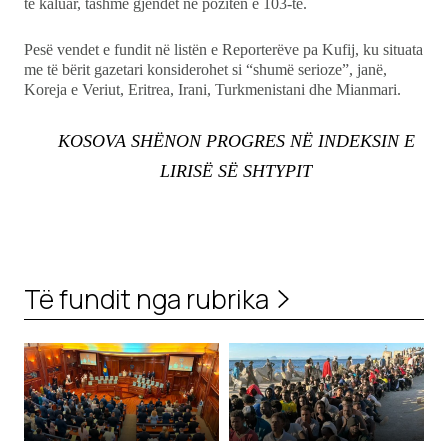
të kaluar, tashmë gjendet në pozitën e 103-të.
Pesë vendet e fundit në listën e Reporterëve pa Kufij, ku situata
me të bërit gazetari konsiderohet si “shumë serioze”, janë,
Koreja e Veriut, Eritrea, Irani, Turkmenistani dhe Mianmari.
KOSOVA SHËNON PROGRES NË INDEKSIN E
LIRISË SË SHTYPIT
Të fundit nga rubrika