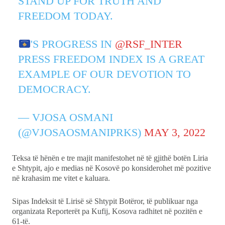
STAND UP FOR TRUTH AND
FREEDOM TODAY.
'S PROGRESS IN
@RSF_INTER
PRESS FREEDOM INDEX IS A GREAT
EXAMPLE OF OUR DEVOTION TO
DEMOCRACY.
— VJOSA OSMANI
(@VJOSAOSMANIPRKS)
MAY 3, 2022
Teksa të hënën e tre majit manifestohet në të gjithë botën Liria
e Shtypit, ajo e medias në Kosovë po konsiderohet më pozitive
në krahasim me vitet e kaluara.
Sipas Indeksit të Lirisë së Shtypit Botëror, të publikuar nga
organizata Reporterët pa Kufij, Kosova radhitet në pozitën e
61-të.