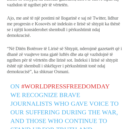
vazhdon të ngrihet për të vërtetën.
Ekonomi
Ajo, me anë të një postimi në llogarinë e saj në Twitter, lidhur
me progresin e Kosovës në indeksin e lirisë së shtypit ka thënë
Teknologji
se i njëjti konsiderohet shembull i përkushtimit ndaj
demokracisë.
Udhëtime
“Në ​Ditën Botërore të Lirisë së Shtypit, nderojmë gazetarët që i
dhanë zë vuajteve tona gjatë luftës dhe ata që vazhdojnë të
DuVideo
ngrihen për të vërtetën dhe lirinë sot. Indeksi i lirisë së shtypit
është një shembull i shkëlqyer i përkushtimit tonë ndaj
demokracisë”, ka shkruar Osmani.
ON
#WORLDPRESSFREEDOMDAY
WE RECOGNIZE BRAVE
JOURNALISTS WHO GAVE VOICE TO
OUR SUFFERING DURING THE WAR,
AND THOSE WHO CONTINUE TO