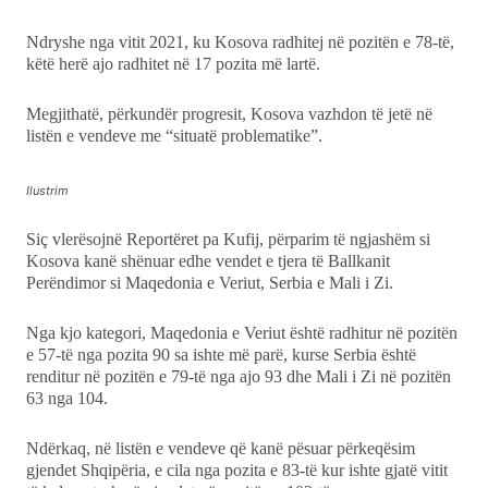
Ndryshe nga vitit 2021, ku Kosova radhitej në pozitën e 78-të,
këtë herë ajo radhitet në 17 pozita më lartë.
Megjithatë, përkundër progresit, Kosova vazhdon të jetë në
listën e vendeve me “situatë problematike”.
Ilustrim
Siç vlerësojnë Reportëret pa Kufij, përparim të ngjashëm si
Kosova kanë shënuar edhe vendet e tjera të Ballkanit
Perëndimor si Maqedonia e Veriut, Serbia e Mali i Zi.
Nga kjo kategori, Maqedonia e Veriut është radhitur në pozitën
e 57-të nga pozita 90 sa ishte më parë, kurse Serbia është
renditur në pozitën e 79-të nga ajo 93 dhe Mali i Zi në pozitën
63 nga 104.
Ndërkaq, në listën e vendeve që kanë pësuar përkeqësim
gjendet Shqipëria, e cila nga pozita e 83-të kur ishte gjatë vitit