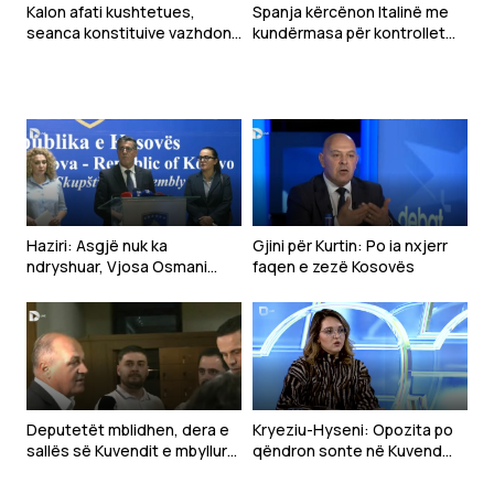
Kalon afati kushtetues,
Spanja kërcënon Italinë me
seanca konstituive vazhdon
kundërmasa për kontrollet
nesër
kufitare pas krizës në Ceuta
Haziri: Asgjë nuk ka
Gjini për Kurtin: Po ia nxjerr
ndryshuar, Vjosa Osmani
faqen e zezë Kosovës
mbetet emri i LDK-së për
presidente
Deputetët mblidhen, dera e
Kryeziu-Hyseni: Opozita po
sallës së Kuvendit e mbyllur
qëndron sonte në Kuvend
(VIDEO)
sepse e di që nuk do të ketë
zhvillim