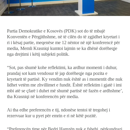
Ekonomi
Teknologji
Partia Demokratike e Kosovës (PDK) sot do të mbajë
Konventën e Përgjithshme, në të cilën do të zgjidhet kryetari i
Udhëtime
ri i kësaj partie, meqenëse me 12 nëntor në një konferencë për
media, Memli Krasniqi kumtoi lajmin se ka dhënë dorëheqje
nga drejtimi i këtij subjekti politik.
DuVideo
“Sot, pas shumë kohe reflektimi, ka ardhur momenti i duhur,
prandaj sot kam vendosur të jap dorëheqje nga pozita e
kryetarit të partisë. Ky vendim nuk është as i momentit dhe nuk
lidhet vetëm me zhvillimet e fundit. Është reflektim i gjatë i imi
mbi atë se çfarë i duhet më shumë partisë në fazën e ardhshme’,
tha Krasniqi në konferencën për media.
Ai tha edhe preferencën e tij, ndonëse tentoi të tregohej i
rezervuar kur u pyet për emrin e ri në këtë pozitë.
“Preferencën time për Bedri Hamzën nuk e fshehi, përkundrazi