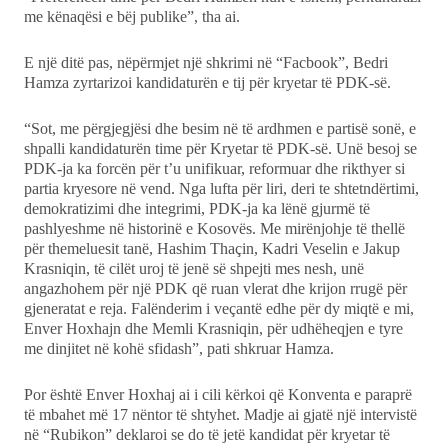
me kënaqësi e bëj publike”, tha ai.
E një ditë pas, nëpërmjet një shkrimi në “Facbook”, Bedri
Hamza zyrtarizoi kandidaturën e tij për kryetar të PDK-së.
“Sot, me përgjegjësi dhe besim në të ardhmen e partisë sonë, e
shpalli kandidaturën time për Kryetar të PDK-së. Unë besoj se
PDK-ja ka forcën për t’u unifikuar, reformuar dhe rikthyer si
partia kryesore në vend. Nga lufta për liri, deri te shtetndërtimi,
demokratizimi dhe integrimi, PDK-ja ka lënë gjurmë të
pashlyeshme në historinë e Kosovës. Me mirënjohje të thellë
për themeluesit tanë, Hashim Thaçin, Kadri Veselin e Jakup
Krasniqin, të cilët uroj të jenë së shpejti mes nesh, unë
angazhohem për një PDK që ruan vlerat dhe krijon rrugë për
gjeneratat e reja. Falënderim i veçantë edhe për dy miqtë e mi,
Enver Hoxhajn dhe Memli Krasniqin, për udhëheqjen e tyre
me dinjitet në kohë sfidash”, pati shkruar Hamza.
Por është Enver Hoxhaj ai i cili kërkoi që Konventa e paraprë
të mbahet më 17 nëntor të shtyhet. Madje ai gjatë një intervistë
në “Rubikon” deklaroi se do të jetë kandidat për kryetar të