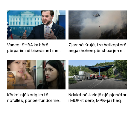
Vance: SHBA ka bërë
Zjarr në Krujë, tre helikopterë
përparim në bisedimet me
angazhohen për shuarjen e
Iranin
flakëve – dyshohet për
zjarrvënie të qëllimshme
Kërkoi një korigjim të
Ndalet në Jarinjë një pjesëtar
nofullës, por përfundoi me
i MUP-it serb, MPB-ja i heq
deformim të madh të
shtetësinë e Kosovës
fytyrës-Modelja pushohet
nga puna