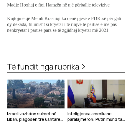
Madje Hoxhaj e ftoi Hamzën në një përballje televizive
Kujtojmë që Memli Krasniqi ka qenë pjesë e PDK-së për gati
dy dekada, fillimisht si kryetar i të rinjve të partisë e më pas
nënkryetar i partisë para se të zgjidhej kryetar më 2021.
Të fundit nga rubrika
Izraeli vazhdon sulmet në
Inteligjenca amerikane
Liban, plagosen tre ushtarë
paralajmëron: Putin mund ta
gjatë çaktivizimit të
testojë NATO-n me një sulm
municioneve
të kufizuar