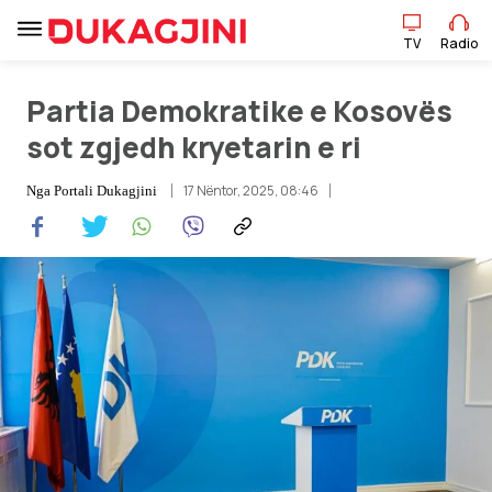
TV
Radio
Partia Demokratike e Kosovës
TV
Radio
sot zgjedh kryetarin e ri
17 Nëntor, 2025, 08:46
Nga
Portali Dukagjini
Lajme
Sport
Pikëpamje
Art Jete
Kulturë
Showbiz