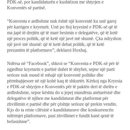
PDK-së, por kandidaturën e kushtëzon me shtyrjen e
Konventës së partisë.
“Konventa e ardhshme nuk është një konventë ku unë garoj
për karrigen e kryetarit. Unë po ftoj kryesinë e PDK-së që të
ma japë të drejtën që të marr besimin e delegatëve, që të ketë
një proces politik, që të ketë një javë më shumë. Çka ndryshon
një javë më shumë: që të ketë debat politik, që të ketë
prezantim të platformave”, deklaroi Hoxhaj.
Ndërsa në “Facebook”, shkroi se “Konventa e PDK-së për të
zgjedhur kryetarin e partisë duhet të shtyhet, sepse një parti
serioze nuk mund të mbajë një konventë politike dhe
përmbajtjesore në një kohë kaq të shkurtër. Kërkoj nga Kryesia
e PDK-së shtyrjen e Konventës për të paktën deri të dielën e
ardhshshme, sepse kështu do u jepej mundësia anëtarësisë dhe
delegatëve të njihen me kandidaturat dhe platformat për
zhvillimin e partisë dhe për çështje serioze që prekin vendin.
Kjo do ta rriste cilësinë e kandidaturave dhe konkurrencën
ndërmjet platformave, pasi zhvillimet e fundit kanë qenë të
befasishme”.