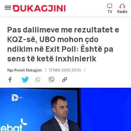
TV
Radio
Pas dallimeve me rezultatet e
TV
Radio
KQZ-së, UBO mohon çdo
ndikim në Exit Poll: Është pa
Lajme
sens të ketë inxhinierik
Sport
13 Tetor, 2025, 20:34
Nga
Portali Dukagjini
Pikëpamje
Art Jete
Kulturë
Showbiz