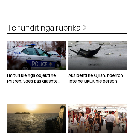
Të fundit nga rubrika
I mituri bie nga objekti në
Aksidenti në Gjilan, ndërron
Prizren, vdes pas gjashtë
jetë në QKUK një person
ditësh në QKUK