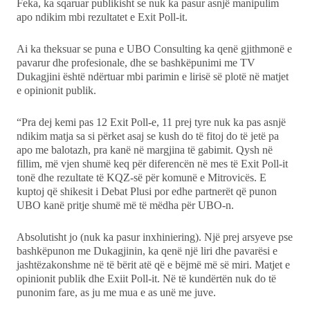
Feka, ka sqaruar publikisht se nuk ka pasur asnjë manipulim
apo ndikim mbi rezultatet e Exit Poll-it.
Ai ka theksuar se puna e UBO Consulting ka qenë gjithmonë e
pavarur dhe profesionale, dhe se bashkëpunimi me TV
Dukagjini është ndërtuar mbi parimin e lirisë së plotë në matjet
e opinionit publik.
“Pra dej kemi pas 12 Exit Poll-e, 11 prej tyre nuk ka pas asnjë
ndikim matja sa si përket asaj se kush do të fitoj do të jetë pa
apo me balotazh, pra kanë në margjina të gabimit. Qysh në
fillim, më vjen shumë keq për diferencën në mes të Exit Poll-it
tonë dhe rezultate të KQZ-së për komunë e Mitrovicës. E
kuptoj që shikesit i Debat Plusi por edhe partnerët që punon
UBO kanë pritje shumë më të mëdha për UBO-n.
Absolutisht jo (nuk ka pasur inxhiniering). Një prej arsyeve pse
bashkëpunon me Dukagjinin, ka qenë një liri dhe pavarësi e
jashtëzakonshme në të bërit atë që e bëjmë më së miri. Matjet e
opinionit publik dhe Exiit Poll-it. Në të kundërtën nuk do të
punonim fare, as ju me mua e as unë me juve.