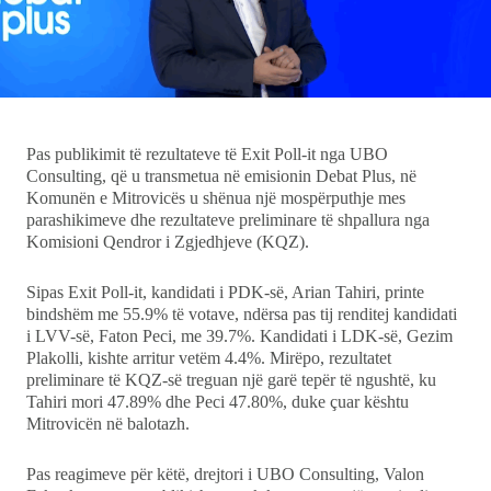
Ekonomi
Teknologji
Udhëtime
Pas publikimit të rezultateve të Exit Poll-it nga UBO
Consulting, që u transmetua në emisionin Debat Plus, në
Komunën e Mitrovicës u shënua një mospërputhje mes
DuVideo
parashikimeve dhe rezultateve preliminare të shpallura nga
Komisioni Qendror i Zgjedhjeve (KQZ).
Sipas Exit Poll-it, kandidati i PDK-së, Arian Tahiri, printe
bindshëm me 55.9% të votave, ndërsa pas tij renditej kandidati
i LVV-së, Faton Peci, me 39.7%. Kandidati i LDK-së, Gezim
Plakolli, kishte arritur vetëm 4.4%. Mirëpo, rezultatet
preliminare të KQZ-së treguan një garë tepër të ngushtë, ku
Tahiri mori 47.89% dhe Peci 47.80%, duke çuar kështu
Mitrovicën në balotazh.
Pas reagimeve për këtë, drejtori i UBO Consulting, Valon