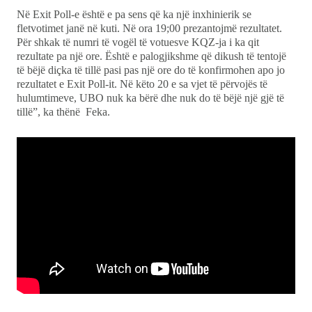
Në Exit Poll-e është e pa sens që ka një inxhinierik se
fletvotimet janë në kuti. Në ora 19;00 prezantojmë rezultatet.
Për shkak të numri të vogël të votuesve KQZ-ja i ka qit
rezultate pa një ore. Është e palogjikshme që dikush të tentojë
të bëjë diçka të tillë pasi pas një ore do të konfirmohen apo jo
rezultatet e Exit Poll-it. Në këto 20 e sa vjet të përvojës të
hulumtimeve, UBO nuk ka bërë dhe nuk do të bëjë një gjë të
tillë”, ka thënë Feka.