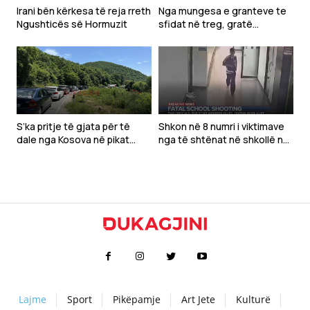
Irani bën kërkesa të reja rreth
Nga mungesa e granteve te
Ngushticës së Hormuzit
sfidat në treg, gratë
sipërmarrëse kërkojnë më
shumë mbështetje
S’ka pritje të gjata për të
Shkon në 8 numri i viktimave
dale nga Kosova në pikat
nga të shtënat në shkollë në
kufitare
Tajlandë
Lajme
Sport
Pikëpamje
Art Jete
Kulturë