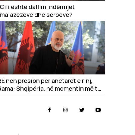
Cili është dallimi ndërmjet
malazezëve dhe serbëve?
BE nën presion për anëtarët e rinj,
Rama: Shqipëria, në momentin më të
mirë