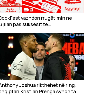
BookFest vazhdon rrugëtimin në
Gjilan pas suksesit të
jashtëzakonshëm në...
Anthony Joshua rikthehet në ring,
shqiptari Kristian Prenga synon ta...