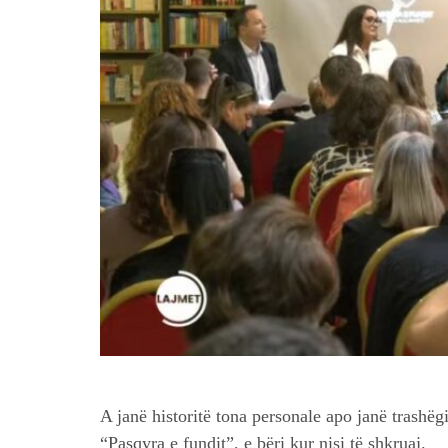
A janë historitë tona personale apo janë trashëgi
“Pasqyra e fundit”, e bëri kur nisi të shkruaj.