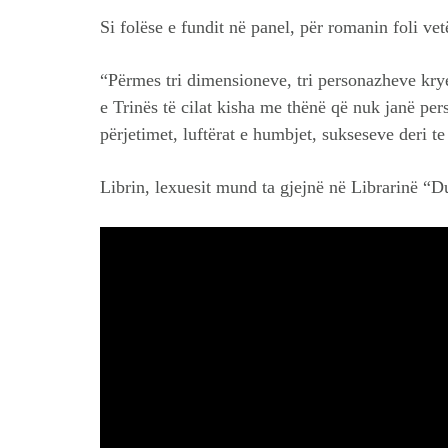
Si folëse e fundit në panel, për romanin foli vet
“Përmes tri dimensioneve, tri personazheve krye
e Trinës të cilat kisha me thënë që nuk janë pers
përjetimet, luftërat e humbjet, sukseseve deri te
Librin, lexuesit mund ta gjejnë në Librarinë “D