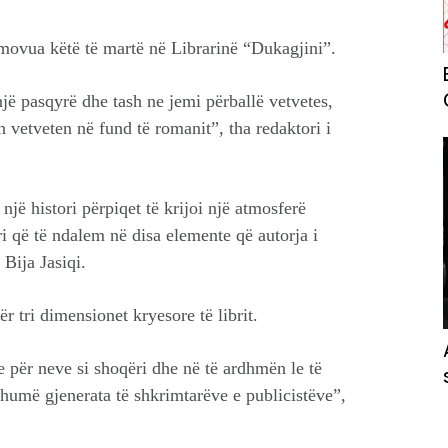
movua këtë të martë në Librarinë “Dukagjini”.
jë pasqyrë dhe tash ne jemi përballë vetvetes,
 vetveten në fund të romanit”, tha redaktori i
jë histori përpiqet të krijoi një atmosferë
i që të ndalem në disa elemente që autorja i
 Bija Jasiqi.
r tri dimensionet kryesore të librit.
e për neve si shoqëri dhe në të ardhmën le të
humë gjenerata të shkrimtarëve e publicistëve”,