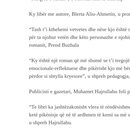
Ky libër me autore, Blerta Aliu-Ahmetin, u pro
“Tash t’i kthehemi vetvetes dhe nëse kjo është n
për ta njohur vetën dhe këto personazhe e njohin
romanit, Prend Buzhala
“Ky është një roman që më shumë se t’i tregojë n
emocionale-reflektuese dhe pikërisht kjo më bër
përdor si shtylla kryesore”, u shpreh pedagogja,
Publicisti e gazetari, Muhamet Hajrullahu foli pë
“Te libri ka jashtëzakonisht vlera të rëndësishm
ketë pikënisje që në të ardhmen të kemi sa më s
u shpreh Hajrullahu.