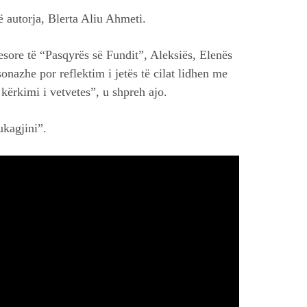
ë autorja, Blerta Aliu Ahmeti.
sore të “Pasqyrës së Fundit”, Aleksiës, Elenës
onazhe por reflektim i jetës të cilat lidhen me
 kërkimi i vetvetes”, u shpreh ajo.
ukagjini”.