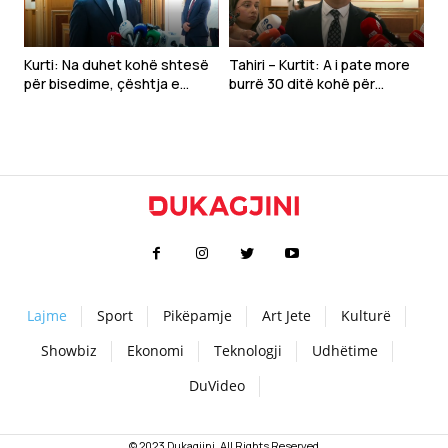
Kurti: Na duhet kohë shtesë
Tahiri – Kurtit: A i pate more
për bisedime, çështja e
burrë 30 ditë kohë për
presidentit duhet të zgjidhet
diskutime?
para konstituimit të
institucioneve
Lajme
Sport
Pikëpamje
Art Jete
Kulturë
Showbiz
Ekonomi
Teknologji
Udhëtime
DuVideo
© 2023 Dukagjini. All Rights Reserved