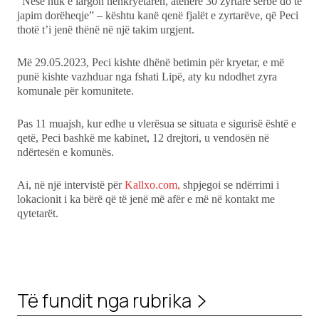
“Nëse nuk e largon nënkryetaren, atëherë 30 zyrtarë serbë do të
japim dorëheqje” – kështu kanë qenë fjalët e zyrtarëve, që Peci
thotë t’i jenë thënë në një takim urgjent.
Më 29.05.2023, Peci kishte dhënë betimin për kryetar, e më
punë kishte vazhduar nga fshati Lipë, aty ku ndodhet zyra
komunale për komunitete.
Pas 11 muajsh, kur edhe u vlerësua se situata e sigurisë është e
qetë, Peci bashkë me kabinet, 12 drejtori, u vendosën në
ndërtesën e komunës.
Ai, në një intervistë për
Kallxo.com,
shpjegoi se ndërrimi i
lokacionit i ka bërë që të jenë më afër e më në kontakt me
qytetarët.
Të fundit nga rubrika