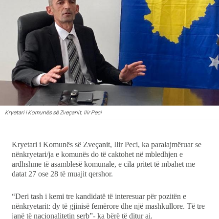
Ekonomi
Teknologji
Udhëtime
DuVideo
Kryetari i Komunës së Zveçanit, Ilir Peci
Kryetari i Komunës së Zveçanit, Ilir Peci, ka paralajmëruar se
nënkryetari/ja e komunës do të caktohet në mbledhjen e
ardhshme të asamblesë komunale, e cila pritet të mbahet me
datat 27 ose 28 të muajit qershor.
“Deri tash i kemi tre kandidatë të interesuar për pozitën e
nënkryetarit: dy të gjinisë femërore dhe një mashkullore. Të tre
janë të nacionalitetin serb”- ka bërë të ditur ai.