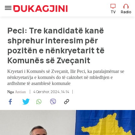
TV
Radio
Peci: Tre kandidatë kanë
TV
Radio
shprehur interesim për
pozitën e nënkryetarit të
Lajme
Komunës së Zveçanit
Sport
Kryetari i Komunës së Zveçanit, Ilir Peci, ka paralajmëruar se
nënkryetari/ja e komunës do të caktohet në mbledhjen e
ardhshme të asamblesë komunale
Pikëpamje
4 Qershor, 2024, 14:14
Nga
Antian
Art Jete
Kulturë
Showbiz