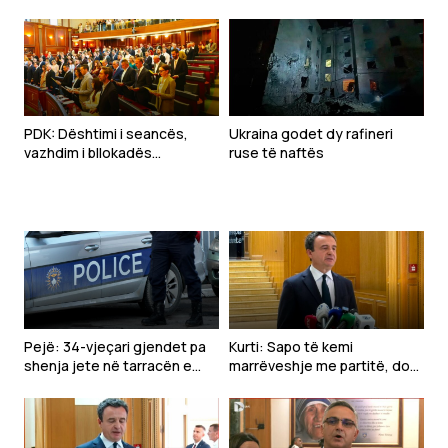
PDK: Dështimi i seancës,
Ukraina godet dy rafineri
vazhdim i bllokadës
ruse të naftës
institucionale nga Kurti
Pejë: 34-vjeçari gjendet pa
Kurti: Sapo të kemi
shenja jete në tarracën e
marrëveshje me partitë, do
shtëpisë
të vazhdojmë seancën