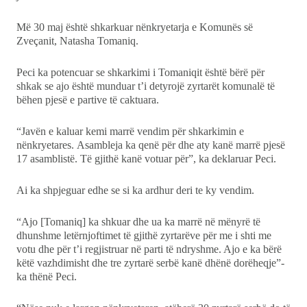
Më 30 maj është shkarkuar nënkryetarja e Komunës së
Zveçanit, Natasha Tomaniq.
Peci ka potencuar se shkarkimi i Tomaniqit është bërë për
shkak se ajo është munduar t’i detyrojë zyrtarët komunalë të
bëhen pjesë e partive të caktuara.
“Javën e kaluar kemi marrë vendim për shkarkimin e
nënkryetares. Asambleja ka qenë për dhe aty kanë marrë pjesë
17 asamblistë. Të gjithë kanë votuar për”, ka deklaruar Peci.
Ai ka shpjeguar edhe se si ka ardhur deri te ky vendim.
“Ajo [Tomaniq] ka shkuar dhe ua ka marrë në mënyrë të
dhunshme letërnjoftimet të gjithë zyrtarëve për me i shti me
votu dhe për t’i regjistruar në parti të ndryshme. Ajo e ka bërë
këtë vazhdimisht dhe tre zyrtarë serbë kanë dhënë dorëheqje”-
ka thënë Peci.