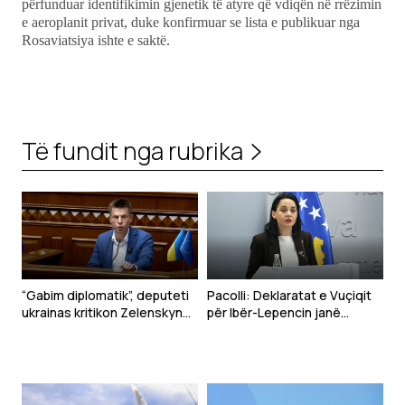
përfunduar identifikimin gjenetik të atyre që vdiqën në rrëzimin
e aeroplanit privat, duke konfirmuar se lista e publikuar nga
Rosaviatsiya ishte e saktë.
Të fundit nga rubrika
“Gabim diplomatik”, deputeti
Pacolli: Deklaratat e Vuçiqit
ukrainas kritikon Zelenskyn
për Ibër-Lepencin janë
për deklaratën për Kosovën
shqetësuese dhe të
papranueshme