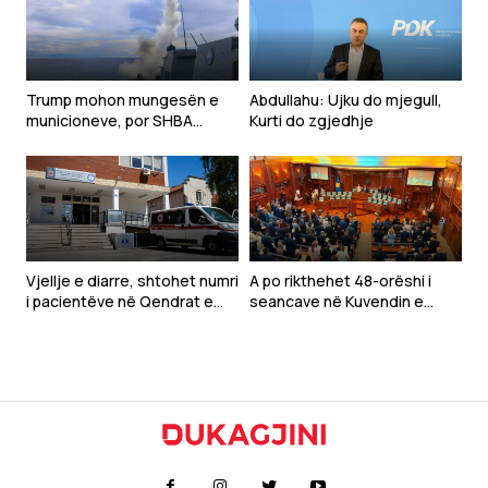
Trump mohon mungesën e
Abdullahu: Ujku do mjegull,
municioneve, por SHBA
Kurti do zgjedhje
kërkon rritjen e prodhimit të
armëve për luftën me Iranin
Vjellje e diarre, shtohet numri
A po rikthehet 48-orëshi i
i pacientëve në Qendrat e
seancave në Kuvendin e
Mjekësive Familjare
Kosovës?