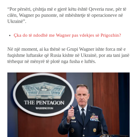
“Por përsëri, çështja më e gjerë këtu është Qeveria ruse, për të
cilën, Wagner po punonte, në mbështetje të operacioneve në
Ukrainë”.
Çka do të ndodhë me Wagner pas vdekjes së Prigozhin?
Në një moment, ai ka thënë se Grupi Wagner ishte forca më e
fuqishme luftarake që Rusia kishte në Ukrainë, por ata tani janë
tërhequr në mënyrë të plotë nga fusha e luftës.