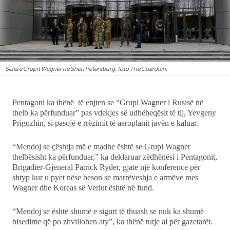
Ekonomi
Teknologji
Selia e Grupit Wagner në Shën Petersburg, foto The Guardian.
Udhëtime
DuVideo
Pentagoni ka thënë të enjten se “Grupi Wagner i Rusisë në
thelb ka përfunduar” pas vdekjes së udhëheqësit të tij, Yevgeny
Prigozhin, si pasojë e rrëzimit të aeroplanit javën e kaluar.
“Mendoj se çështja më e madhe është se Grupi Wagner
thelbësisht ka përfunduar,” ka deklaruar zëdhënësi i Pentagonit,
Brigadier-Gjeneral Patrick Ryder, gjatë një konference për
shtyp kur u pyet nëse beson se marrëveshja e armëve mes
Wagner dhe Koreas së Veriut është në fund.
“Mendoj se është shumë e sigurt të thuash se nuk ka shumë
bisedime që po zhvillohen aty”, ka thënë tutje ai për gazetarët.