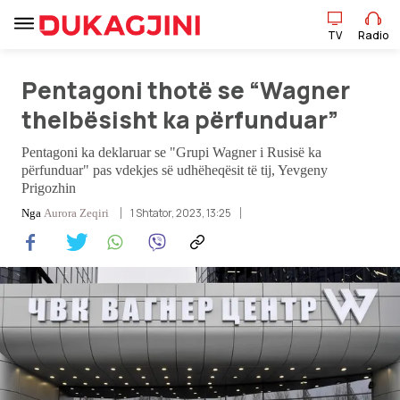
TV
Radio
Pentagoni thotë se “Wagner
TV
Radio
thelbësisht ka përfunduar”
Pentagoni ka deklaruar se "Grupi Wagner i Rusisë ka
Lajme
përfunduar" pas vdekjes së udhëheqësit të tij, Yevgeny
Prigozhin
Sport
1 Shtator, 2023, 13:25
Nga
Aurora Zeqiri
Pikëpamje
Art Jete
Kulturë
Showbiz