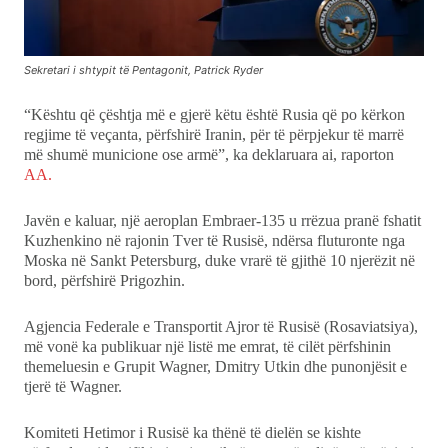
Sekretari i shtypit të Pentagonit, Patrick Ryder
“Kështu që çështja më e gjerë këtu është Rusia që po kërkon
regjime të veçanta, përfshirë Iranin, për të përpjekur të marrë
më shumë municione ose armë”, ka deklaruara ai, raporton
AA.
Javën e kaluar, një aeroplan Embraer-135 u rrëzua pranë fshatit
Kuzhenkino në rajonin Tver të Rusisë, ndërsa fluturonte nga
Moska në Sankt Petersburg, duke vrarë të gjithë 10 njerëzit në
bord, përfshirë Prigozhin.
Agjencia Federale e Transportit Ajror të Rusisë (Rosaviatsiya),
më vonë ka publikuar një listë me emrat, të cilët përfshinin
themeluesin e Grupit Wagner, Dmitry Utkin dhe punonjësit e
tjerë të Wagner.
Komiteti Hetimor i Rusisë ka thënë të dielën se kishte