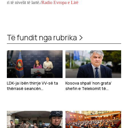
ri të nivelit të lartë./
Radio Evropa e Lirë
Të fundit nga rubrika
LDK-ja i bën thirrje VV-së ta
Kosova shpall ‘non grata’
thërrasë seancën
shefin e Telekomit të
konstituive sonte
Serbisë