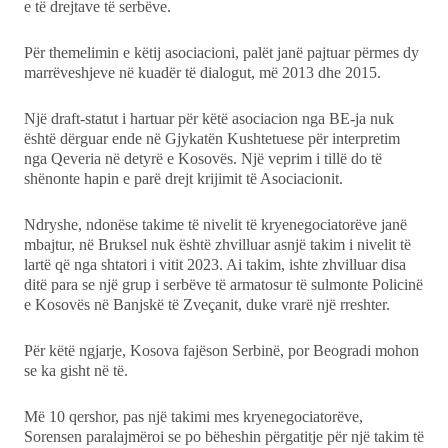
e të drejtave të serbëve.
Për themelimin e këtij asociacioni, palët janë pajtuar përmes dy
marrëveshjeve në kuadër të dialogut, më 2013 dhe 2015.
Një draft-statut i hartuar për këtë asociacion nga BE-ja nuk
është dërguar ende në Gjykatën Kushtetuese për interpretim
nga Qeveria në detyrë e Kosovës. Një veprim i tillë do të
shënonte hapin e parë drejt krijimit të Asociacionit.
Ndryshe, ndonëse takime të nivelit të kryenegociatorëve janë
mbajtur, në Bruksel nuk është zhvilluar asnjë takim i nivelit të
lartë që nga shtatori i vitit 2023. Ai takim, ishte zhvilluar disa
ditë para se një grup i serbëve të armatosur të sulmonte Policinë
e Kosovës në Banjskë të Zveçanit, duke vrarë një rreshter.
Për këtë ngjarje, Kosova fajëson Serbinë, por Beogradi mohon
se ka gisht në të.
Më 10 qershor, pas një takimi mes kryenegociatorëve,
Sorensen paralajmëroi se po bëheshin përgatitje për një takim të