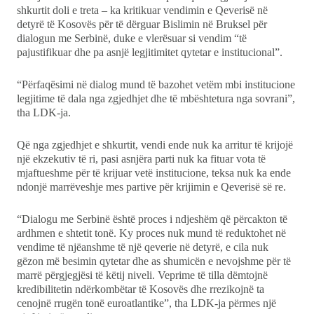
shkurtit doli e treta – ka kritikuar vendimin e Qeverisë në
detyrë të Kosovës për të dërguar Bislimin në Bruksel për
dialogun me Serbinë, duke e vlerësuar si vendim “të
pajustifikuar dhe pa asnjë legjitimitet qytetar e institucional”.
“Përfaqësimi në dialog mund të bazohet vetëm mbi institucione
legjitime të dala nga zgjedhjet dhe të mbështetura nga sovrani”,
tha LDK-ja.
Që nga zgjedhjet e shkurtit, vendi ende nuk ka arritur të krijojë
një ekzekutiv të ri, pasi asnjëra parti nuk ka fituar vota të
mjaftueshme për të krijuar vetë institucione, teksa nuk ka ende
ndonjë marrëveshje mes partive për krijimin e Qeverisë së re.
“Dialogu me Serbinë është proces i ndjeshëm që përcakton të
ardhmen e shtetit tonë. Ky proces nuk mund të reduktohet në
vendime të njëanshme të një qeverie në detyrë, e cila nuk
gëzon më besimin qytetar dhe as shumicën e nevojshme për të
marrë përgjegjësi të këtij niveli. Veprime të tilla dëmtojnë
kredibilitetin ndërkombëtar të Kosovës dhe rrezikojnë ta
cenojnë rrugën tonë euroatlantike”, tha LDK-ja përmes një