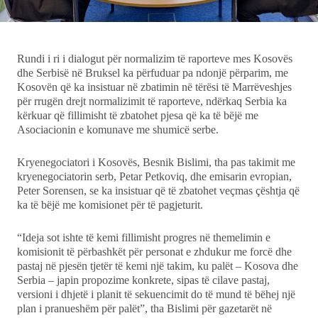
Showbiz
Rundi i ri i dialogut për normalizim të raporteve mes Kosovës
Ekonomi
dhe Serbisë në Bruksel ka përfuduar pa ndonjë përparim, me
Kosovën që ka insistuar në zbatimin në tërësi të Marrëveshjes
për rrugën drejt normalizimit të raporteve, ndërkaq Serbia ka
Teknologji
kërkuar që fillimisht të zbatohet pjesa që ka të bëjë me
Asociacionin e komunave me shumicë serbe.
Udhëtime
Kryenegociatori i Kosovës, Besnik Bislimi, tha pas takimit me
DuVideo
kryenegociatorin serb, Petar Petkoviq, dhe emisarin evropian,
Peter Sorensen, se ka insistuar që të zbatohet veçmas çështja që
ka të bëjë me komisionet për të pagjeturit.
“Ideja sot ishte të kemi fillimisht progres në themelimin e
komisionit të përbashkët për personat e zhdukur me forcë dhe
pastaj në pjesën tjetër të kemi një takim, ku palët – Kosova dhe
Serbia – japin propozime konkrete, sipas të cilave pastaj,
versioni i dhjetë i planit të sekuencimit do të mund të bëhej një
plan i pranueshëm për palët”, tha Bislimi për gazetarët në