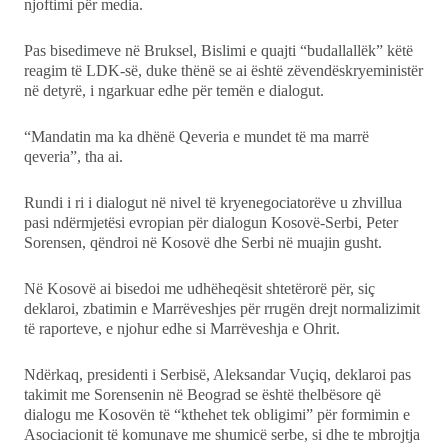
njoftimi për media.
Pas bisedimeve në Bruksel, Bislimi e quajti “budallallëk” këtë
reagim të LDK-së, duke thënë se ai është zëvendëskryeministër
në detyrë, i ngarkuar edhe për temën e dialogut.
“Mandatin ma ka dhënë Qeveria e mundet të ma marrë
qeveria”, tha ai.
Rundi i ri i dialogut në nivel të kryenegociatorëve u zhvillua
pasi ndërmjetësi evropian për dialogun Kosovë-Serbi, Peter
Sorensen, qëndroi në Kosovë dhe Serbi në muajin gusht.
Në Kosovë ai bisedoi me udhëheqësit shtetërorë për, siç
deklaroi, zbatimin e Marrëveshjes për rrugën drejt normalizimit
të raporteve, e njohur edhe si Marrëveshja e Ohrit.
Ndërkaq, presidenti i Serbisë, Aleksandar Vuçiq, deklaroi pas
takimit me Sorensenin në Beograd se është thelbësore që
dialogu me Kosovën të “kthehet tek obligimi” për formimin e
Asociacionit të komunave me shumicë serbe, si dhe te mbrojtja