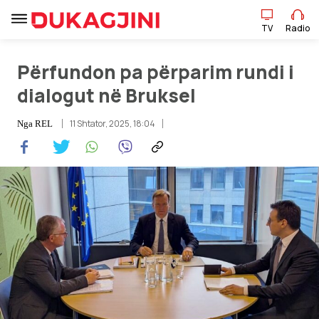
TV
Radio
Përfundon pa përparim rundi i
dialogut në Bruksel
TV
Radio
11 Shtator, 2025, 18:04
Nga
REL
Lajme
Sport
Pikëpamje
Art Jete
Kulturë