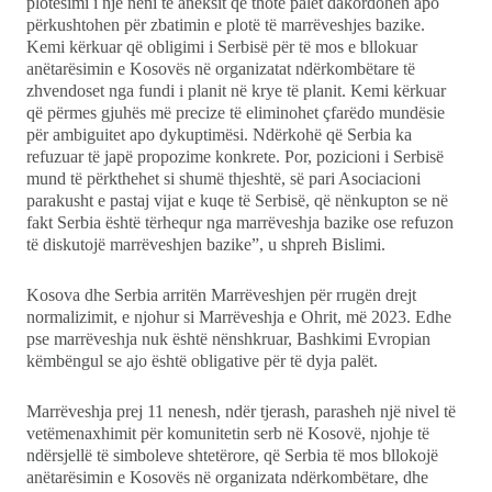
plotësimi i një neni të aneksit që thotë palët dakordohen apo
përkushtohen për zbatimin e plotë të marrëveshjes bazike.
Kemi kërkuar që obligimi i Serbisë për të mos e bllokuar
anëtarësimin e Kosovës në organizatat ndërkombëtare të
zhvendoset nga fundi i planit në krye të planit. Kemi kërkuar
që përmes gjuhës më precize të eliminohet çfarëdo mundësie
për ambiguitet apo dykuptimësi. Ndërkohë që Serbia ka
refuzuar të japë propozime konkrete. Por, pozicioni i Serbisë
mund të përkthehet si shumë thjeshtë, së pari Asociacioni
parakusht e pastaj vijat e kuqe të Serbisë, që nënkupton se në
fakt Serbia është tërhequr nga marrëveshja bazike ose refuzon
të diskutojë marrëveshjen bazike”, u shpreh Bislimi.
Kosova dhe Serbia arritën Marrëveshjen për rrugën drejt
normalizimit, e njohur si Marrëveshja e Ohrit, më 2023. Edhe
pse marrëveshja nuk është nënshkruar, Bashkimi Evropian
këmbëngul se ajo është obligative për të dyja palët.
Marrëveshja prej 11 nenesh, ndër tjerash, parasheh një nivel të
vetëmenaxhimit për komunitetin serb në Kosovë, njohje të
ndërsjellë të simboleve shtetërore, që Serbia të mos bllokojë
anëtarësimin e Kosovës në organizata ndërkombëtare, dhe