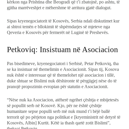
kërkon nga Prishtina dhe Beogradi që t’i zbatojnë, po ashtu, të
gjitha marrëveshjet e mëhershme të arritura gjatë dialogut.
Sipas kryenegociatorit të Kosovës, Serbia ndali diskutimet kur
ai shtroi temën e bllokimit të shpërndarjes së mjeteve nga
Qeveria e Kosovës për fermerët në Luginë të Preshevës.
Petkoviq: Insistuam në Asociacion
Pas bisedimeve, kryenegociatori i Serbisë, Petar Petkoviq, tha
se ka insistuar në themelimin e Asociacionit. Sipas tij, Kosova
nuk është e interesuar që të themelohet një asociacion i tillë,
duke shtuar se Bislimi nuk dëshironte të përgjigjej nëse do të
pranojë propozimin evropian për statutin e Asociacionit.
“Nëse nuk ka Asociacion, atëherë ngrihet çështja e mbijetesës
së popullit serb në Kosovë. Kjo, për ne është çështje
humanitare sepse populli serb më nuk mund t’i bëjë ballë
terrorit që po përjeton nga politikat e [kryeministrit në detyrë të
Kosovës, Albin] Kurtit. Këtë ia thash qartë zotit Bislimi”,
theksoi Petkoviq.