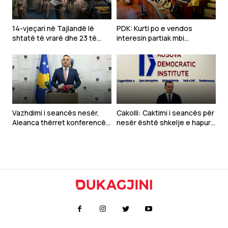
14-vjeçari në Tajlandë lë
PDK: Kurti po e vendos
shtatë të vrarë dhe 23 të
interesin partiak mbi
plagosur
Kushtetutën e Kosovës
Vazhdimi i seancës nesër,
Cakolli: Caktimi i seancës për
Aleanca thërret konferencë
nesër është shkelje e hapur
sonte
e rendit kushtetues