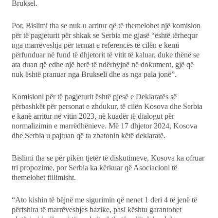
Bruksel.
Por, Bislimi tha se nuk u arritur që të themelohet një komision
për të pagjeturit për shkak se Serbia me gjasë “është tërhequr
nga marrëveshja për termat e referencës të cilën e kemi
përfunduar në fund të dhjetorit të vitit të kaluar, duke thënë se
ata duan që edhe një herë të ndërhyjnë në dokument, gjë që
nuk është pranuar nga Brukseli dhe as nga pala jonë”.
Komisioni për të pagjeturit është pjesë e Deklaratës së
përbashkët për personat e zhdukur, të cilën Kosova dhe Serbia
e kanë arritur në vitin 2023, në kuadër të dialogut për
normalizimin e marrëdhënieve. Më 17 dhjetor 2024, Kosova
dhe Serbia u pajtuan që ta zbatonin këtë deklaratë.
Bislimi tha se për pikën tjetër të diskutimeve, Kosova ka ofruar
tri propozime, por Serbia ka kërkuar që Asociacioni të
themelohet fillimisht.
“Ato kishin të bëjnë me sigurimin që nenet 1 deri 4 të jenë të
përfshira të marrëveshjes bazike, pasi kështu garantohet