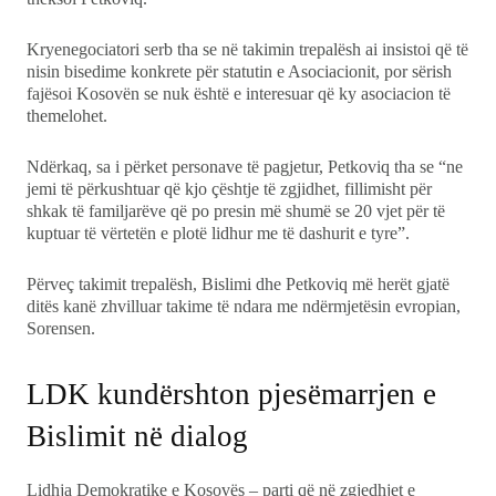
Kryenegociatori serb tha se në takimin trepalësh ai insistoi që të
nisin bisedime konkrete për statutin e Asociacionit, por sërish
fajësoi Kosovën se nuk është e interesuar që ky asociacion të
themelohet.
Ndërkaq, sa i përket personave të pagjetur, Petkoviq tha se “ne
jemi të përkushtuar që kjo çështje të zgjidhet, fillimisht për
shkak të familjarëve që po presin më shumë se 20 vjet për të
kuptuar të vërtetën e plotë lidhur me të dashurit e tyre”.
Përveç takimit trepalësh, Bislimi dhe Petkoviq më herët gjatë
ditës kanë zhvilluar takime të ndara me ndërmjetësin evropian,
Sorensen.
LDK kundërshton pjesëmarrjen e
Bislimit në dialog
Lidhja Demokratike e Kosovës – parti që në zgjedhjet e