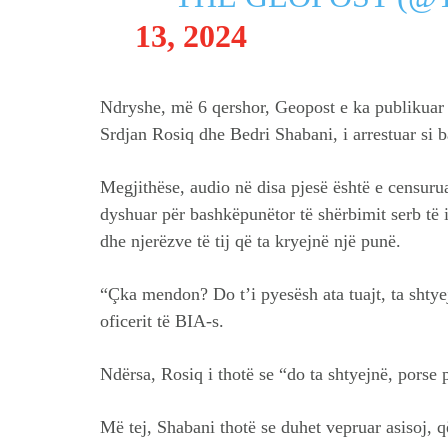
13, 2024
Ndryshe, më 6 qershor, Geopost e ka publikuar
Srdjan Rosiq dhe Bedri Shabani, i arrestuar si 
Megjithëse, audio në disa pjesë është e censurua
dyshuar për bashkëpunëtor të shërbimit serb të i
dhe njerëzve të tij që ta kryejnë një punë.
“Çka mendon? Do t’i pyesësh ata tuajt, ta shtye
oficerit të BIA-s.
Ndërsa, Rosiq i thotë se “do ta shtyejnë, pors
Më tej, Shabani thotë se duhet vepruar asisoj, q