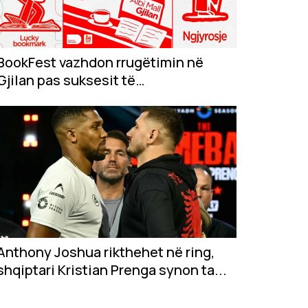
BookFest vazhdon rrugëtimin në
Gjilan pas suksesit të
jashtëzakonshëm në...
Anthony Joshua rikthehet në ring,
shqiptari Kristian Prenga synon ta...