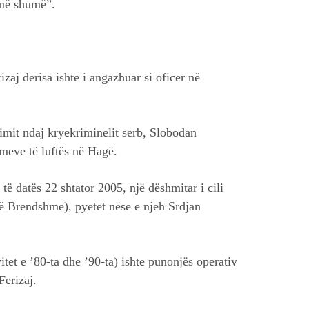
 më shumë”.
izaj derisa ishte i angazhuar si oficer në
kimit ndaj kryekriminelit serb, Slobodan
meve të luftës në Hagë.
të datës 22 shtator 2005, një dëshmitar i cili
 të Brendshme), pyetet nëse e njeh Srdjan
itet e ’80-ta dhe ’90-ta) ishte punonjës operativ
Ferizaj.