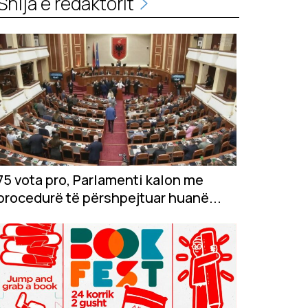
Shija e redaktorit
75 vota pro, Parlamenti kalon me
procedurë të përshpejtuar huanë...