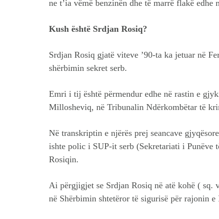
ne t’ia vëmë benzinën dhe të marrë flakë edhe
Kush është Srdjan Rosiq?
Srdjan Rosiq gjatë viteve ’90-ta ka jetuar në Fer
shërbimin sekret serb.
Emri i tij është përmendur edhe në rastin e gjy
Millosheviq, në Tribunalin Ndërkombëtar të kri
Në transkriptin e njërës prej seancave gjyqësore 
ishte polic i SUP-it serb (Sekretariati i Punëve
Rosiqin.
Ai përgjigjet se Srdjan Rosiq në atë kohë ( sq. v
në Shërbimin shtetëror të sigurisë për rajonin e 