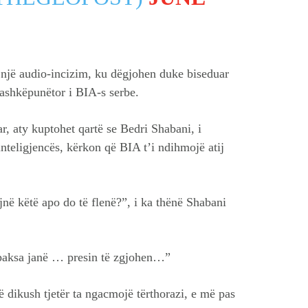
 një audio-incizim, ku dëgjohen duke biseduar
bashkëpunëtor i BIA-s serbe.
r, aty kuptohet qartë se Bedri Shabani, i
nteligjencës, kërkon që BIA t’i ndihmojë atij
jnë këtë apo do të flenë?”, i ka thënë Shabani
e paksa janë … presin të zgjohen…”
ë dikush tjetër ta ngacmojë tërthorazi, e më pas