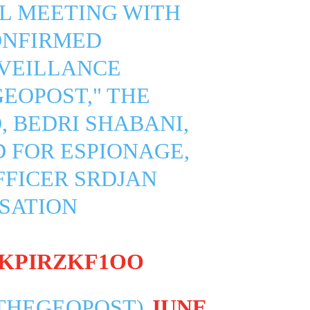
AL MEETING WITH
ONFIRMED
RVEILLANCE
EOPOST," THE
, BEDRI SHABANI,
 FOR ESPIONAGE,
FFICER SRDJAN
RSATION
/KPIRZKF1OO
@THEGEOPOST)
JUNE