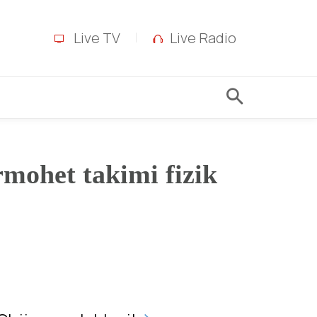
Live TV
Live Radio
rmohet takimi fizik