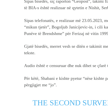
Sipas bisedës, siç raporton “Geopost”, takimi fi
të BIA-s është realizuar në qytetin e Nishit, Se
Sipas telefonatës, e realizuar më 23.05.2023, m
“mikun tjetër”, Bogoljub Janicijevic-in, i cili ka
Punëve të Brendshme” për Ferizaj në vitin 1999
Gjatë bisedës, merret vesh se ditën e takimit m
tekste.
Audio është e censuruar dhe nuk dihet se çfarë t
Për këtë, Shabani e kishte pyetur “nëse kishte p
përgjigjet me “jo”.
THE SECOND SURVE