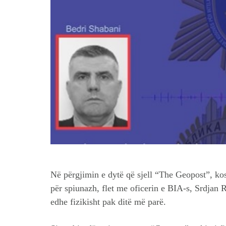
Në përgjimin e dytë që sjell “The Geopost”, kos
për spiunazh, flet me oficerin e BIA-s, Srdjan 
edhe fizikisht pak ditë më parë.