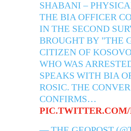
SHABANI – PHYSIC
THE BIA OFFICER C
IN THE SECOND SU
BROUGHT BY "THE G
CITIZEN OF KOSOVO
WHO WAS ARRESTED
SPEAKS WITH BIA O
ROSIC. THE CONVE
CONFIRMS…
PIC.TWITTER.COM
— THE GEOPOST (