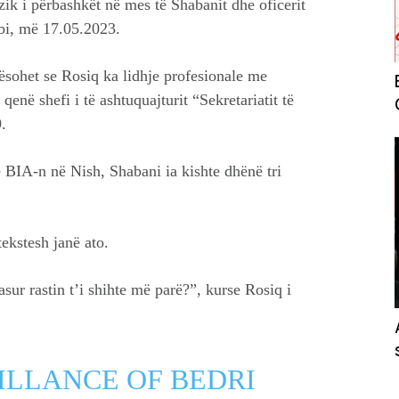
zik i përbashkët në mes të Shabanit dhe oficerit
rbi, më 17.05.2023.
ësohet se Rosiq ka lidhje profesionale me
 qenë shefi i të ashtuquajturit “Sekretariatit të
.
e BIA-n në Nish, Shabani ia kishte dhënë tri
ekstesh janë ato.
asur rastin t’i shihte më parë?”, kurse Rosiq i
ILLANCE OF BEDRI