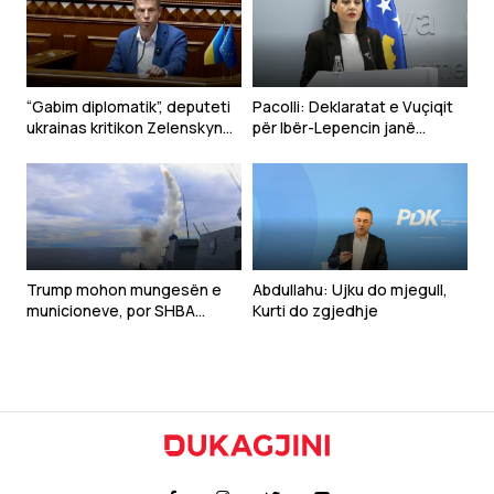
“Gabim diplomatik”, deputeti
Pacolli: Deklaratat e Vuçiqit
ukrainas kritikon Zelenskyn
për Ibër-Lepencin janë
për deklaratën për Kosovën
shqetësuese dhe të
papranueshme
Trump mohon mungesën e
Abdullahu: Ujku do mjegull,
municioneve, por SHBA
Kurti do zgjedhje
kërkon rritjen e prodhimit të
armëve për luftën me Iranin