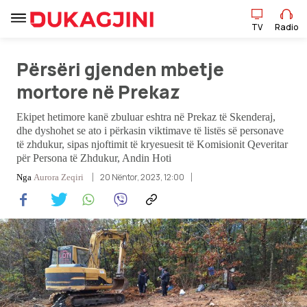
TV
Radio
Përsëri gjenden mbetje
TV
Radio
mortore në Prekaz
Ekipet hetimore kanë zbuluar eshtra në Prekaz të Skenderaj,
Lajme
dhe dyshohet se ato i përkasin viktimave të listës së personave
të zhdukur, sipas njoftimit të kryesuesit të Komisionit Qeveritar
për Persona të Zhdukur, Andin Hoti
Sport
20 Nëntor, 2023, 12:00
Nga
Aurora Zeqiri
Pikëpamje
Art Jete
Kulturë
Showbiz