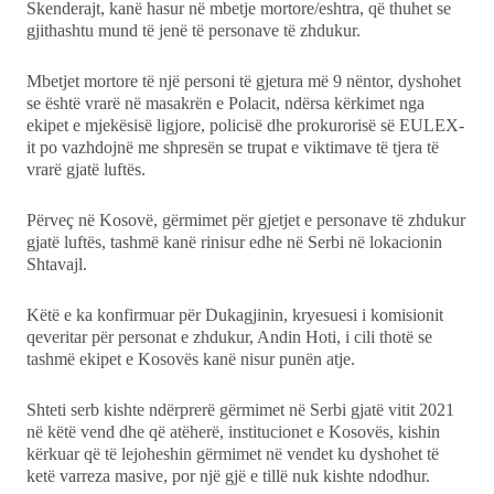
Skenderajt, kanë hasur në mbetje mortore/eshtra, që thuhet se
gjithashtu mund të jenë të personave të zhdukur.
Mbetjet mortore të një personi të gjetura më 9 nëntor, dyshohet
se është vrarë në masakrën e Polacit, ndërsa kërkimet nga
ekipet e mjekësisë ligjore, policisë dhe prokurorisë së EULEX-
it po vazhdojnë me shpresën se trupat e viktimave të tjera të
vrarë gjatë luftës.
Përveç në Kosovë, gërmimet për gjetjet e personave të zhdukur
gjatë luftës, tashmë kanë rinisur edhe në Serbi në lokacionin
Shtavajl.
Këtë e ka konfirmuar për Dukagjinin, kryesuesi i komisionit
qeveritar për personat e zhdukur, Andin Hoti, i cili thotë se
tashmë ekipet e Kosovës kanë nisur punën atje.
Shteti serb kishte ndërprerë gërmimet në Serbi gjatë vitit 2021
në këtë vend dhe që atëherë, institucionet e Kosovës, kishin
kërkuar që të lejoheshin gërmimet në vendet ku dyshohet të
ketë varreza masive, por një gjë e tillë nuk kishte ndodhur.