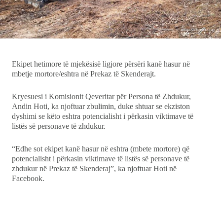
Ekonomi
Teknologji
Ekipet hetimore të mjekësisë ligjore përsëri kanë hasur në
Udhëtime
mbetje mortore/eshtra në Prekaz të Skenderajt.
DuVideo
Kryesuesi i Komisionit Qeveritar për Persona të Zhdukur,
Andin Hoti, ka njoftuar zbulimin, duke shtuar se ekziston
dyshimi se këto eshtra potencialisht i përkasin viktimave të
listës së personave të zhdukur.
“Edhe sot ekipet kanë hasur në eshtra (mbete mortore) që
potencialisht i përkasin viktimave të listës së personave të
zhdukur në Prekaz të Skenderaj”, ka njoftuar Hoti në
Facebook.