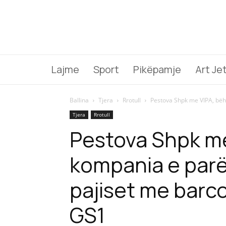
Lajme
Sport
Pikëpamje
Art Je
Ballina
Tjera
Rrotull
Pestova Shpk me VIPA, bëhe
Tjera
Rrotull
Pestova Shpk me
kompania e parë
pajiset me bar
GS1