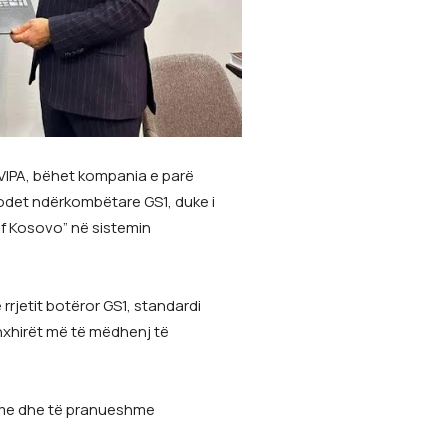
 VIPA, bëhet kompania e parë
odet ndërkombëtare GS1, duke i
 of Kosovo” në sistemin
rjetit botëror GS1, standardi
inxhirët më të mëdhenj të
hme dhe të pranueshme