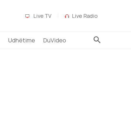
Live TV
Live Radio
Udhëtime
DuVideo