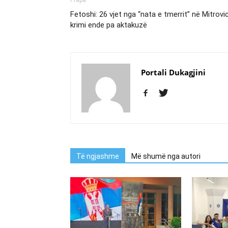
Prapa
Fetoshi: 26 vjet nga “nata e tmerrit” në Mitrovi
krimi ende pa aktakuzë
Portali Dukagjini
Të ngjashme
Më shumë nga autori