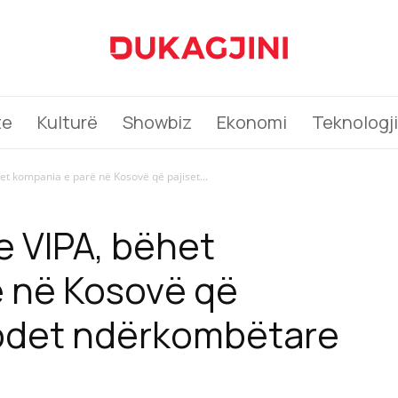
te
Kulturë
Showbiz
Ekonomi
Teknologji
t kompania e parë në Kosovë që pajiset...
 VIPA, bëhet
 në Kosovë që
codet ndërkombëtare