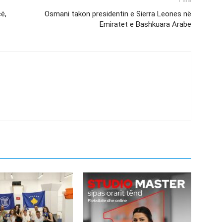
Para
cë,
Osmani takon presidentin e Sierra Leones në
Emiratet e Bashkuara Arabe