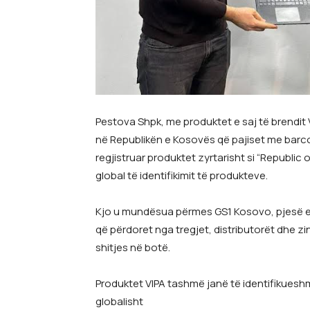
Pestova Shpk, me produktet e saj të brendit
në Republikën e Kosovës që pajiset me barc
regjistruar produktet zyrtarisht si “Republic
global të identifikimit të produkteve.
Kjo u mundësua përmes GS1 Kosovo, pjesë e r
që përdoret nga tregjet, distributorët dhe z
shitjes në botë.
Produktet VIPA tashmë janë të identifikues
globalisht