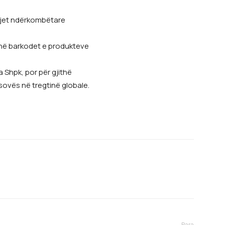
egjet ndërkombëtare
 në barkodet e produkteve
 Shpk, por për gjithë
ovës në tregtinë globale.