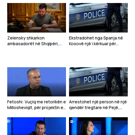
Zelensky shkarkon
Ekstradohet nga Spanja në
ambasadorët në Shqipëri,
Kosovë një i kërkuar për
Kroaci dhe Mal të Zi
tentim vrasjeje
Fetoshi: Vuçiq me retorikën e
Arrestohet një person në një
Millosheviqit, për projektin e
qendër tregtare në Pejë,
“Botës Serbe”
dyshohet se sulmoi
qytetarët