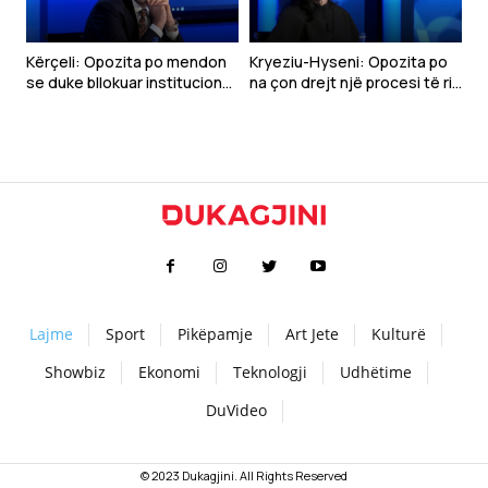
Kërçeli: Opozita po mendon
Kryeziu-Hyseni: Opozita po
se duke bllokuar institucionet
na çon drejt një procesi të ri
mund të bie VV-ja
zgjedhor
Lajme
Sport
Pikëpamje
Art Jete
Kulturë
Showbiz
Ekonomi
Teknologji
Udhëtime
DuVideo
© 2023 Dukagjini. All Rights Reserved