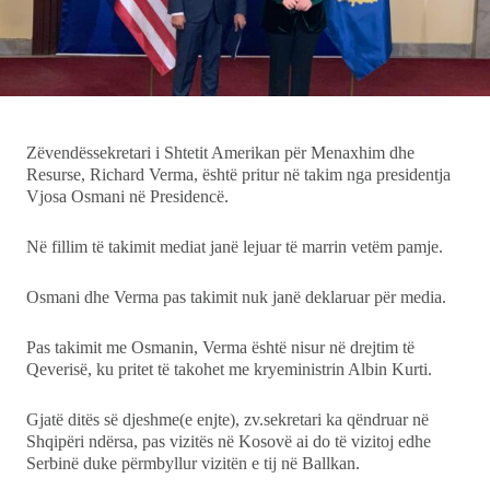
Ekonomi
Teknologji
Udhëtime
Zëvendëssekretari i Shtetit Amerikan për Menaxhim dhe
Resurse, Richard Verma, është pritur në takim nga presidentja
Vjosa Osmani në Presidencë.
DuVideo
Në fillim të takimit mediat janë lejuar të marrin vetëm pamje.
Osmani dhe Verma pas takimit nuk janë deklaruar për media.
Pas takimit me Osmanin, Verma është nisur në drejtim të
Qeverisë, ku pritet të takohet me kryeministrin Albin Kurti.
Gjatë ditës së djeshme(e enjte), zv.sekretari ka qëndruar në
Shqipëri ndërsa, pas vizitës në Kosovë ai do të vizitoj edhe
Serbinë duke përmbyllur vizitën e tij në Ballkan.