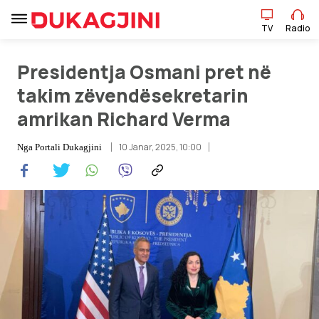
TV
Radio
Presidentja Osmani pret në
TV
Radio
takim zëvendësekretarin
amrikan Richard Verma
Lajme
10 Janar, 2025, 10:00
Nga
Portali Dukagjini
Sport
Pikëpamje
Art Jete
Kulturë
Showbiz