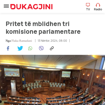
TV
Radio
TV
Radio
Pritet të mblidhen tri
komisione parlamentare
Lajme
13 Nëntor, 2024, 08:00
Nga
Flaka Ramadani
Sport
Pikëpamje
Art Jete
Kulturë
Showbiz