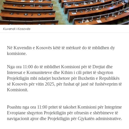
Ekonomi
Teknologji
Kuvendi i Kosovës
Udhëtime
Në Kuvendin e Kosovës këtë të mërkurë do të mblidhen dy
DuVideo
komisione.
Nga ora 11:00 do të mblidhet Komisioni për të Drejtat dhe
Interesat e Komuniteteve dhe Kthim i cili pritet të shqyrton
Projektligjin mbi ndarjet buxhetore për Buxhetin e Republikës
së Kosovës për vitin 2025, për fushat që janë në fushëveprim të
Komisionit.
Poashtu nga ora 11:00 pritet të takohet Komisioni për Integrime
Evropiane shqyrton Projektligjin për ofruesin e shërbimeve të
navigacionit ajror dhe Projektligjin për Gjykatën administrative.