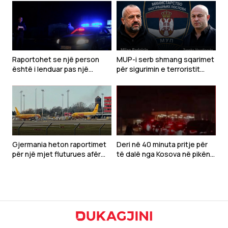
Raportohet se një person
MUP-i serb shmang sqarimet
është i lenduar pas një
për sigurimin e terroristit
shpërthimi të një veture në
Radoiçiq dhe Veselinoviqit
Gjilan
Gjermania heton raportimet
Deri në 40 minuta pritje për
për një mjet fluturues afër
të dalë nga Kosova në pikën
avionit ukrainas në aeroportin
kufitare Dheu i Bardhë
e Lajpcigut