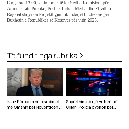
E nga ora 13:00, takim pritet të ketë edhe Komisioni për
Administratë Publike, Pushtet Lokal, Media dhe Zhvillim
Rajonal shqyrton Projektligjin mbi ndarjet buxhetore për
Buxhetin e Republikës së Kosovës për vitin 2025.
Të fundit nga rubrika
Irani: Përparim në bisedimet
Shpërthim në një veturë në
me Omanin për Ngushticën e
Gjilan, Policia dyshon për
Hormuzit
mjet shpërthyes – një i
plagosur rëndë