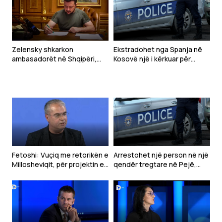
Zelensky shkarkon
Ekstradohet nga Spanja në
ambasadorët në Shqipëri,
Kosovë një i kërkuar për
Kroaci dhe Mal të Zi
tentim vrasjeje
Fetoshi: Vuçiq me retorikën e
Arrestohet një person në një
Millosheviqit, për projektin e
qendër tregtare në Pejë,
“Botës Serbe”
dyshohet se sulmoi
qytetarët