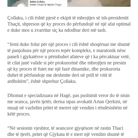
Çollaku, i cili është pjesë e ekipit të mbrojtjes së ish-presidentit
Thaçit, shpreson që ky proces do përfundojë në një afat optimal
e duke mos u zvarritur siç ka ndodhur deri më tash.
“Jemi duke folur për një proces i cili është shoqëruar me shumë
të panjohura për një proces tepër kompleks, e maratonik nëse
paneli i gjykatësve u përmbahet afateve që i ka përcaktuar vetë,
të cilat janë valide si për prokurorinë dhe mbrojtjen ne presim
që ky proces të futet me një fazë dinamike, dhe prokuroria
duhet të përfundoje me deshmite deri në prill të vitit të
ardhshëm”, është shprehur Çollaku.
Dhomat e specializuara në Hagë, pas pushimit veror do të nisin
me seanca, javën tjetër, derisa sipas avokatit Artan Qerkini, në
muajt në vazhdim pritet të merret një vendim i rëndësishëm në
këtë proces.
“Në sesionin vjeshtor, të seancave gjyqësore në rastin Thaci
dhe të tjerët, pritet që Gjykata të e merr një vendim shumë të