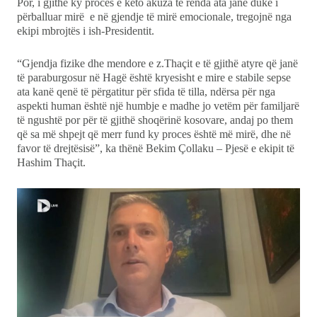
Por, i gjithë ky proces e këto akuza të rënda ata janë duke i
përballuar mirë e në gjendje të mirë emocionale, tregojnë nga
ekipi mbrojtës i ish-Presidentit.
“Gjendja fizike dhe mendore e z.Thaçit e të gjithë atyre që janë
të paraburgosur në Hagë është kryesisht e mire e stabile sepse
ata kanë qenë të përgatitur për sfida të tilla, ndërsa për nga
aspekti human është një humbje e madhe jo vetëm për familjarë
të ngushtë por për të gjithë shoqërinë kosovare, andaj po them
që sa më shpejt që merr fund ky proces është më mirë, dhe në
favor të drejtësisë”, ka thënë Bekim Çollaku – Pjesë e ekipit të
Hashim Thaçit.