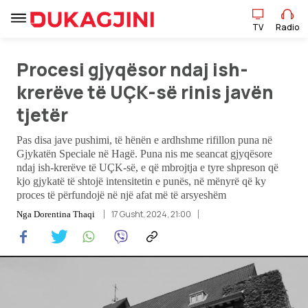
TV
Radio
Procesi gjyqësor ndaj ish-
krerëve të UÇK-së rinis javën
TV
Radio
tjetër
Lajme
Pas disa jave pushimi, të hënën e ardhshme rifillon puna në
Gjykatën Speciale në Hagë. Puna nis me seancat gjyqësore
ndaj ish-krerëve të UÇK-së, e që mbrojtja e tyre shpreson që
Sport
kjo gjykatë të shtojë intensitetin e punës, në mënyrë që ky
proces të përfundojë në një afat më të arsyeshëm
Pikëpamje
17 Gusht, 2024, 21:00
Nga
Dorentina Thaqi
Art Jete
Kulturë