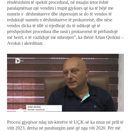
rëndësishëm të spektit procedural, në muajin tetor është
paralajmëruar një vendim i trupit gjykues që ka të bëjë me
numrin e dëshmitareve dhe shpresojm se do të vendos të
reduktojë numrin e dëshmitareve të prokurorisë, dhe nëse
vendos dicka të tillë si rrjedhojë do të ndikojë që të
përshpejtohet procedura dhe rasti i prokurorisë të përfundojë
më heret, e të vazhdojë me mbrotjen”, ka thënë Artan Qerkini –
Avokat i akredituar.
Procesi gjyqësor ndaj ish-krerëve të UÇK-së ka nisur në prill të
vitit 2023, derisa në paraburgim janë që nga viti 2020. Për më