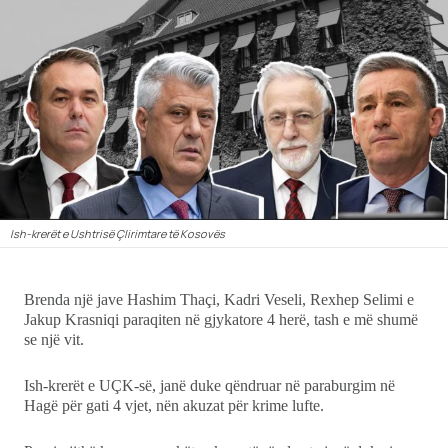
Showbiz
Ekonomi
Teknologji
Udhëtime
DuVideo
Ish-krerët e Ushtrisë Çlirimtare të Kosovës
Brenda një jave Hashim Thaçi, Kadri Veseli, Rexhep Selimi e
Jakup Krasniqi paraqiten në gjykatore 4 herë, tash e më shumë
se një vit.
Ish-krerët e UÇK-së, janë duke qëndruar në paraburgim në
Hagë për gati 4 vjet, nën akuzat për krime lufte.