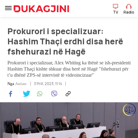
TV
Radio
TV
Radio
Prokurori i specializuar:
Hashim Thaçi erdhi disa herë
fshehurazi në Hagë
Lajme
Prokurori i specializuar, Alex Whiting ka thënë se ish-presidenti
Sport
Hashim Thaçi kishte shkuar disa herë në Hagë "fshehurazi për
t’u dhënë ZPS-së intervistë të videoincizuar"
Pikëpamje
3 Prill, 2023, 11:14
Nga
Antian
Art Jete
Kulturë
Showbiz