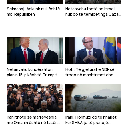
Selmanaj: Askush nuk është
Netanyahu thotë se Izraeli
mbi Republikën
nuk do të tërhiqet nga Gaza
para se Hamasi të
çarmatoset
Netanyahu kundërshton
Hoti: Të gjeturat e NDI-së
planin 15-pikësh të Trumpit
tregojnë mashtrimet dhe
për Gazën
dështimet e LVV-së në
qeverisje
Irani thotë se marrëveshja
Irani: Hormuzi do të rihapet
me Omanin është në fazën
kur SHBA-ja të pranojë
përfundimtare, por SHBA
kërkesat tona