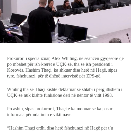
Ekonomi
Teknologji
Udhëtime
DuVideo
Prokurori i specializuar, Alex Whiting, në seancën gjyqësore që
po mbahet për ish-krerët e UÇK-së, tha se ish-presidenti i
Kosovës, Hashim Thaçi, ka shkuar disa herë në Hagë, sipas
tyre, fshehurazi, për të dhënë intervistë për ZPS-në.
Whiting tha se Thaçi kishte deklaruar se shtabi i përgjithshëm i
UÇK-së nuk kishte funksione deri në nëntor të vitit 1998.
Po ashtu, sipas prokurorit, Thaçi e ka mohuar se ka pasur
informata për ndalimin e viktimave.
“Hashim Thaçi erdhi disa herë fshehurazi në Hagë për t’u