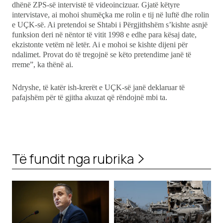
dhënë ZPS-së intervistë të videoincizuar. Gjatë këtyre
intervistave, ai mohoi shumëçka me rolin e tij në luftë dhe rolin
e UÇK-së. Ai pretendoi se Shtabi i Përgjithshëm s’kishte asnjë
funksion deri në nëntor të vitit 1998 e edhe para kësaj date,
ekzistonte vetëm në letër. Ai e mohoi se kishte dijeni për
ndalimet. Provat do të tregojnë se këto pretendime janë të
rreme”, ka thënë ai.
Ndryshe, të katër ish-krerët e UÇK-së janë deklaruar të
pafajshëm për të gjitha akuzat që rëndojnë mbi ta.
Të fundit nga rubrika