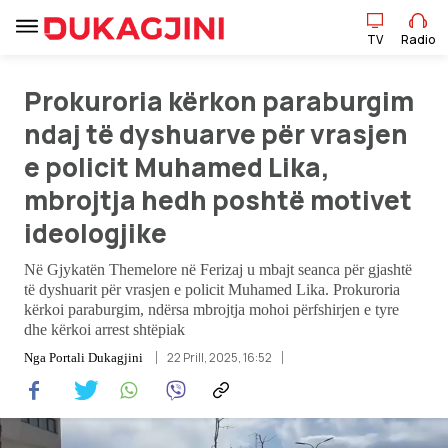
TV
Radio
Prokuroria kërkon paraburgim
TV
Radio
ndaj të dyshuarve për vrasjen
e policit Muhamed Lika,
Lajme
mbrojtja hedh poshtë motivet
ideologjike
Sport
Në Gjykatën Themelore në Ferizaj u mbajt seanca për gjashtë
të dyshuarit për vrasjen e policit Muhamed Lika. Prokuroria
Pikëpamje
kërkoi paraburgim, ndërsa mbrojtja mohoi përfshirjen e tyre
dhe kërkoi arrest shtëpiak
Art Jete
22 Prill, 2025, 16:52
Nga
Portali Dukagjini
Kulturë
Showbiz