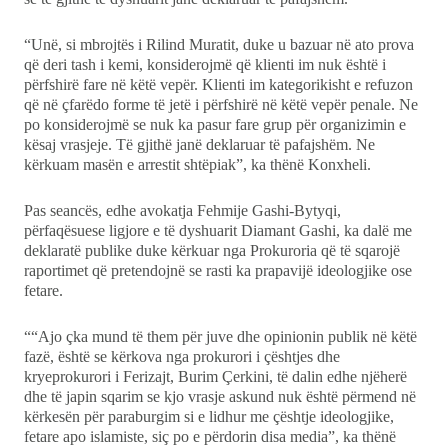
“Unë, si mbrojtës i Rilind Muratit, duke u bazuar në ato prova
që deri tash i kemi, konsiderojmë që klienti im nuk është i
përfshirë fare në këtë vepër. Klienti im kategorikisht e refuzon
që në çfarëdo forme të jetë i përfshirë në këtë vepër penale. Ne
po konsiderojmë se nuk ka pasur fare grup për organizimin e
kësaj vrasjeje. Të gjithë janë deklaruar të pafajshëm. Ne
kërkuam masën e arrestit shtëpiak”, ka thënë Konxheli.
Pas seancës, edhe avokatja Fehmije Gashi-Bytyqi,
përfaqësuese ligjore e të dyshuarit Diamant Gashi, ka dalë me
deklaratë publike duke kërkuar nga Prokuroria që të sqarojë
raportimet që pretendojnë se rasti ka prapavijë ideologjike ose
fetare.
““Ajo çka mund të them për juve dhe opinionin publik në këtë
fazë, është se kërkova nga prokurori i çështjes dhe
kryeprokurori i Ferizajt, Burim Çerkini, të dalin edhe njëherë
dhe të japin sqarim se kjo vrasje askund nuk është përmend në
kërkesën për paraburgim si e lidhur me çështje ideologjike,
fetare apo islamiste, siç po e përdorin disa media”, ka thënë