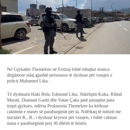
Ekonomi
Teknologji
Udhëtime
DuVideo
Në Gjykatën Themelore në Ferizaj është mbajtur seanca
dëgjimore ndaj gjashtë personave të dyshuar për vrasjen e
policit Muhamed Lika.
Të dyshuarit Haki Bela, Edmond Lika, Shkëlqim Kuka, Rilind
Murati, Diamant Gashi dhe Vatan Çaka janë paraqitur para
trupit gjykues, ndërsa Prokuroria Themelore ka kërkuar
caktimin e masës së paraburgimit për ta. Ndërkaq të miturit me
inicialet R., B., i dyshuar kryesor për vrasjen, i është caktuar
masa e paraburgimit prej 30 ditësh të hënën.