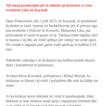
Një muaj paraburgim për të miturin që dyshohet se vrau
rreshterin Lika në Kaçanik
Sipas Prokurorisë, më 1 prill 2025, në Kaçanik, të pandehurit
dyshohet se kanë vepruar në bashkëkryerje për të privuar nga
jeta rreshterin e Policisë së Kosovës, Muhamed Lika, pas
përfundimit të orarit të punës së tij. Viktima është ndjekur deri
te banesa e tij dhe aty është qëlluar për vdekje me armë zjarri.
Në vendin e ngjarjes janë gjetur katër gëzhoja të kalibrit 9.19
mm.
Ndërkohë, mbrojtja e të dyshuarve ka hedhur poshtë akuzat,
duke i konsideruar të pabazuara.
Avokati Musa Konxheli, përfaqësues i Rilind Muratit, ka
deklaruar se klienti i tij është i pafajshëm dhe nuk ka lidhje me
rastin.
Ai ka kërkuar arrest shtëpiak në vend të paraburgimit, duke
theksuar se nuk ekziston asnjë grup i organizuar kriminal dhe
se të gjithë të dyshuarit janë deklaruar të pafajshëm.