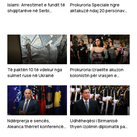
Islami: Arrestimet e fundit të
Prokuroria Speciale ngre
shqiptarëve në Serbi
aktakuzë ndaj 20 personave
dëshmojnë vazhdimësinë e
për krime lufte në Gjakovë
politikës së Millosheviqit
Të paktën 10 të vdekur nga
Prokuroria izraelite akuzon
sulmet ruse në Ukrainë
kolonistin për vrasjen e
aktivistit palestinez
Ndërprerja e sencës,
Udhëheqësi i Birmanisë
Aleanca thërret konferencë
thyen izolimin diplomatik pas
për media
grushtshtetit, viziton