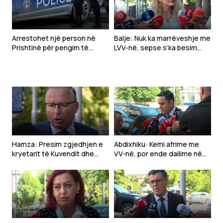
Arrestohet një person në
Balje: Nuk ka marrëveshje me
Prishtinë për pengim të
LVV-në, sepse s’ka besim
personit zyrtar, lëndohet një
mes nesh
polic
Hamza: Presim zgjedhjen e
Abdixhiku: Kemi afrime me
kryetarit të Kuvendit dhe
VV-në, por ende dallime në
konstituimin e tij
çështjen kryesore