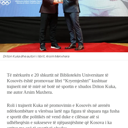
Showbiz
Ekonomi
Teknologji
Udhëtime
Driton Kuka dhe autori i librit, Arsim Menxhera
DuVideo
Të mërkurën e 20 shkurtit në Bibliotekën Universitare të
Kosovës është promovuar libri “Kryemjeshtri” kushtuar
trajnerit më të mirë në botë në sportin e xhudos Driton Kuka,
me autor Arsim Maxhera.
Roli i trajnerit Kuka në promovimin e Kosovës në arenën
ndërkombëtare u vlerësua lartë nga figura të shquara nga fusha
e sportit dhe politikës në vend duke e cilësuar atë si
udhëheqësin e sukseseve të njëpasnjëshme që Kosova i ka