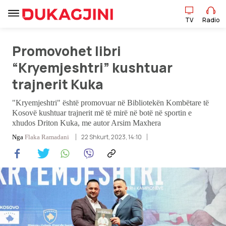
TV
Radio
Promovohet libri
TV
Radio
“Kryemjeshtri” kushtuar
trajnerit Kuka
Lajme
"Kryemjeshtri" është promovuar në Bibliotekën Kombëtare të
Kosovë kushtuar trajnerit më të mirë në botë në sportin e
xhudos Driton Kuka, me autor Arsim Maxhera
Sport
22 Shkurt, 2023, 14:10
Nga
Flaka Ramadani
Pikëpamje
Art Jete
Kulturë