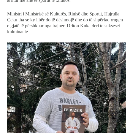
arritur me anë të sportit të xhudos.
Ministri i Ministrisë së Kulturës, Rinisë dhe Sportit, Hajrulla
Çeku tha se ky libër do të dëshmojë dhe do të shpërfaq rrugën
e gjatë të përshkuar nga trajneri Driton Kuka deri te sukseset
kulminante.