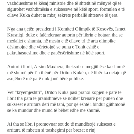
vazhdueshme të kësaj ministrie dhe të shtetit në mënyrë që të
sigurohet vazhdimësia e sukseseve në këtë sport, formulën e të
cilave Kuka duhet ta mbaj sekrete përballë shteteve të tjera.
Nga ana tjetër, presidenti i Komiteti Olimpik të Kosovës, Ismet
Krasniqi, duke e falënderuar autorin për librin e botuar, tha se
medaljet e shumta, në mesin e të cilave tri të arta olimpike
dëshmojnë dhe vërtetojnë se puna e Tonit është e
pakrahasueshme dhe e papërsëritshme në këtë sport.
Autori i librit, Arsim Maxhera, theksoi se megjithëse ka shumë
më shumë për t’u thënë për Driton Kukën, në libër ka detaje që
asnjëherë më parë nuk janë bërë publike.
Vet “kryemjeshtri”, Driton Kuka pasi pranoi kopjen e parë të
librit tha para të pranishmëve se ndihet krenarë për punën dhe
sukseset e arritura deri më tani, por që është i bindur gjithmonë
se ka mundur dhe mund të bëhet edhe më shumë.
Ai tha se libri i promovuar sot do të mundësojë sukseset e
arritura të mbeten si trashëgimi për brezat e rinj.