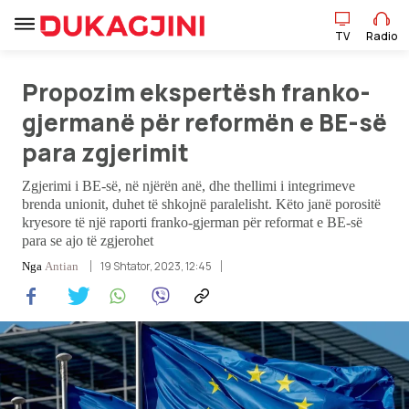
TV
Radio
Propozim ekspertësh franko-
gjermanë për reformën e BE-së
TV
Radio
para zgjerimit
Zgjerimi i BE-së, në njërën anë, dhe thellimi i integrimeve
Lajme
brenda unionit, duhet të shkojnë paralelisht. Këto janë porositë
kryesore të një raporti franko-gjerman për reformat e BE-së
para se ajo të zgjerohet
Sport
19 Shtator, 2023, 12:45
Nga
Antian
Pikëpamje
Art Jete
Kulturë