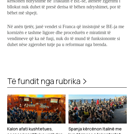
kërkohen ndryshime në Traktatin e BE-së, atëherë zgjerimi i
bllokut nuk duhet të presë derisa të bëhen ndryshimet, por të
bëhet më shpejt.
Në anën tjetër, janë vendet si Franca që insistojnë se BE-ja me
kornizën e tashme ligjore dhe procedurën e miratimit të
vendimeve që ka në fuqi, nuk do të mund të funksiononte si
duhet nëse zgjerohet tutje pa u reformuar nga brenda.
Të fundit nga rubrika
Kalon afati kushtetues,
Spanja kërcënon Italinë me