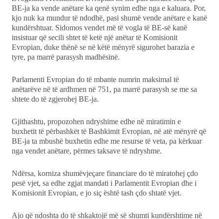
BE-ja ka vende anëtare ka qenë synim edhe nga e kaluara. Por,
kjo nuk ka mundur të ndodhë, pasi shumë vende anëtare e kanë
kundërshtuar. Sidomos vendet më të vogla të BE-së kanë
insistuar që secili shtet të ketë një anëtar të Komisionit
Evropian, duke thënë se në këtë mënyrë sigurohet barazia e
tyre, pa marrë parasysh madhësinë.
Parlamenti Evropian do të mbante numrin maksimal të
anëtarëve në të ardhmen në 751, pa marrë parasysh se me sa
shtete do të zgjerohej BE-ja.
Gjithashtu, propozohen ndryshime edhe në miratimin e
buxhetit të përbashkët të Bashkimit Evropian, në atë mënyrë që
BE-ja ta mbushë buxhetin edhe me resurse të veta, pa kërkuar
nga vendet anëtare, përmes taksave të ndryshme.
Ndërsa, korniza shumëvjeçare financiare do të miratohej çdo
pesë vjet, sa edhe zgjat mandati i Parlamentit Evropian dhe i
Komisionit Evropian, e jo siç është tash çdo shtatë vjet.
Ajo që ndoshta do të shkaktojë më së shumti kundërshtime në