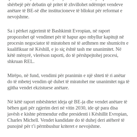
shërbejë për debatin që pritet të zhvillohet ndërmjet vendeve
anëtare të BE-së dhe institucioneve të bllokut për reformat e
nevojshme.
Sa i përket zgjerimit të Bashkimit Evropian, në raport
propozohet që vendimet për të hapur apo mbyllur kapitujt në
procesin negociator të miratohen në të ardhmen me shumicën e
kualifikuar në Këshill, e jo siç është tash me unanimitet. Në
këtë mënyrë, vlerëson raporti, do të përshpejtohej procesi,
shkruan REL.
Mirëpo, në fund, vendimi për pranimin e një shteti të ri anëtar
do të mbetej vendim që duhet të miratohet me unanimitet nga të
gjitha vendet ekzistuese anëtare.
Në këtë raport mbështetet ideja që BE-ja dhe vendet anëtare të
bëhen gati për zgjerim deri në vitin 2030, ide që para disa
javësh e kishte përmendur edhe presidenti i Këshillit Evropian,
Charles Michell. Vendet kandidate do të duhej deri atëherë të
punojnë për t’i përmbushur kriteret e nevojshme.