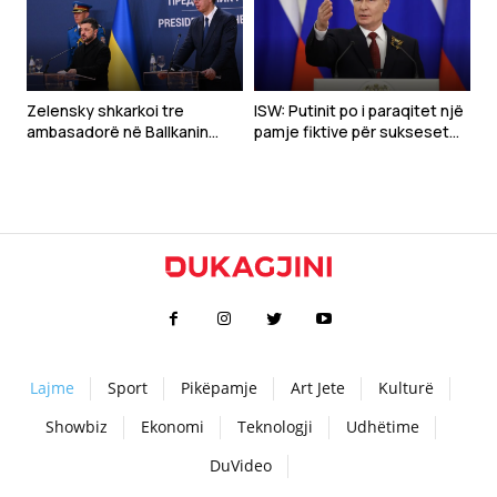
Zelensky shkarkoi tre
ISW: Putinit po i paraqitet një
ambasadorë në Ballkanin
pamje fiktive për sukseset
Perëndimor para vizitës në
ushtarake
Beograd – a ishin raportet e
tyre me Kosovën arsyeja?
Lajme
Sport
Pikëpamje
Art Jete
Kulturë
Showbiz
Ekonomi
Teknologji
Udhëtime
DuVideo