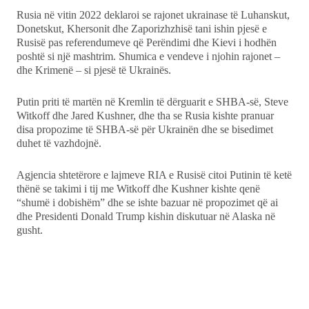
Rusia në vitin 2022 deklaroi se rajonet ukrainase të Luhanskut,
Donetskut, Khersonit dhe Zaporizhzhisë tani ishin pjesë e
Rusisë pas referendumeve që Perëndimi dhe Kievi i hodhën
poshtë si një mashtrim. Shumica e vendeve i njohin rajonet –
dhe Krimenë – si pjesë të Ukrainës.
Putin priti të martën në Kremlin të dërguarit e SHBA-së, Steve
Witkoff dhe Jared Kushner, dhe tha se Rusia kishte pranuar
disa propozime të SHBA-së për Ukrainën dhe se bisedimet
duhet të vazhdojnë.
Agjencia shtetërore e lajmeve RIA e Rusisë citoi Putinin të ketë
thënë se takimi i tij me Witkoff dhe Kushner kishte qenë
“shumë i dobishëm” dhe se ishte bazuar në propozimet që ai
dhe Presidenti Donald Trump kishin diskutuar në Alaska në
gusht.