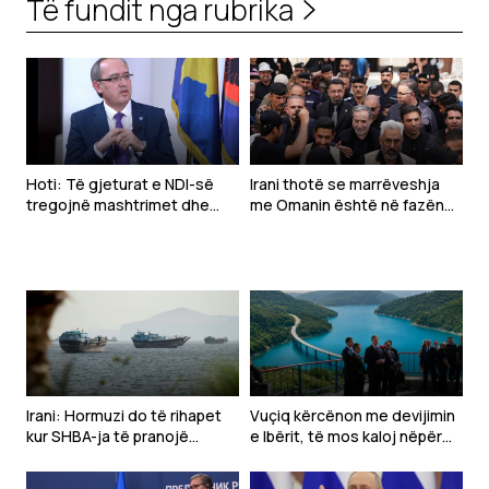
Të fundit nga rubrika
Hoti: Të gjeturat e NDI-së
Irani thotë se marrëveshja
tregojnë mashtrimet dhe
me Omanin është në fazën
dështimet e LVV-së në
përfundimtare, por SHBA
qeverisje
duhet të veprojë për hapjen
e Hormuzit
Irani: Hormuzi do të rihapet
Vuçiq kërcënon me devijimin
kur SHBA-ja të pranojë
e Ibërit, të mos kaloj nëpër
kërkesat tona
Kosovë