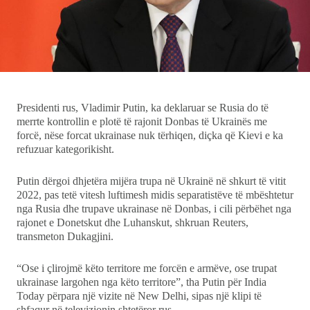
Ekonomi
Teknologji
Udhëtime
Presidenti rus, Vladimir Putin, ka deklaruar se Rusia do të
merrte kontrollin e plotë të rajonit Donbas të Ukrainës me
DuVideo
forcë, nëse forcat ukrainase nuk tërhiqen, diçka që Kievi e ka
refuzuar kategorikisht.
Putin dërgoi dhjetëra mijëra trupa në Ukrainë në shkurt të vitit
2022, pas tetë vitesh luftimesh midis separatistëve të mbështetur
nga Rusia dhe trupave ukrainase në Donbas, i cili përbëhet nga
rajonet e Donetskut dhe Luhanskut, shkruan Reuters,
transmeton Dukagjini.
“Ose i çlirojmë këto territore me forcën e armëve, ose trupat
ukrainase largohen nga këto territore”, tha Putin për India
Today përpara një vizite në New Delhi, sipas një klipi të
shfaqur në televizionin shtetëror rus.