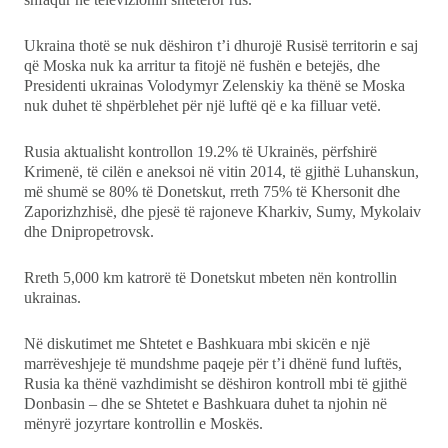
Ukraina thotë se nuk dëshiron t’i dhurojë Rusisë territorin e saj
që Moska nuk ka arritur ta fitojë në fushën e betejës, dhe
Presidenti ukrainas Volodymyr Zelenskiy ka thënë se Moska
nuk duhet të shpërblehet për një luftë që e ka filluar vetë.
Rusia aktualisht kontrollon 19.2% të Ukrainës, përfshirë
Krimenë, të cilën e aneksoi në vitin 2014, të gjithë Luhanskun,
më shumë se 80% të Donetskut, rreth 75% të Khersonit dhe
Zaporizhzhisë, dhe pjesë të rajoneve Kharkiv, Sumy, Mykolaiv
dhe Dnipropetrovsk.
Rreth 5,000 km katrorë të Donetskut mbeten nën kontrollin
ukrainas.
Në diskutimet me Shtetet e Bashkuara mbi skicën e një
marrëveshjeje të mundshme paqeje për t’i dhënë fund luftës,
Rusia ka thënë vazhdimisht se dëshiron kontroll mbi të gjithë
Donbasin – dhe se Shtetet e Bashkuara duhet ta njohin në
mënyrë jozyrtare kontrollin e Moskës.