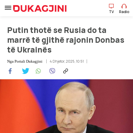
TV
Radio
Putin thotë se Rusia do ta
TV
Radio
marrë të gjithë rajonin Donbas
të Ukrainës
Lajme
4 Dhjetor, 2025, 10:51
Nga
Portali Dukagjini
Sport
Pikëpamje
Art Jete
Kulturë
Showbiz