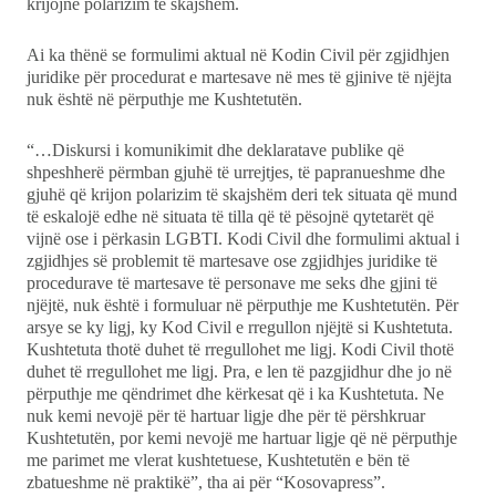
krijojnë polarizim të skajshëm.
Ekonomi
Ai ka thënë se formulimi aktual në Kodin Civil për zgjidhjen
juridike për procedurat e martesave në mes të gjinive të njëjta
Teknologji
nuk është në përputhje me Kushtetutën.
“…Diskursi i komunikimit dhe deklaratave publike që
Udhëtime
shpeshherë përmban gjuhë të urrejtjes, të papranueshme dhe
gjuhë që krijon polarizim të skajshëm deri tek situata që mund
DuVideo
të eskalojë edhe në situata të tilla që të pësojnë qytetarët që
vijnë ose i përkasin LGBTI. Kodi Civil dhe formulimi aktual i
zgjidhjes së problemit të martesave ose zgjidhjes juridike të
procedurave të martesave të personave me seks dhe gjini të
njëjtë, nuk është i formuluar në përputhje me Kushtetutën. Për
arsye se ky ligj, ky Kod Civil e rregullon njëjtë si Kushtetuta.
Kushtetuta thotë duhet të rregullohet me ligj. Kodi Civil thotë
duhet të rregullohet me ligj. Pra, e len të pazgjidhur dhe jo në
përputhje me qëndrimet dhe kërkesat që i ka Kushtetuta. Ne
nuk kemi nevojë për të hartuar ligje dhe për të përshkruar
Kushtetutën, por kemi nevojë me hartuar ligje që në përputhje
me parimet me vlerat kushtetuese, Kushtetutën e bën të
zbatueshme në praktikë”, tha ai për “Kosovapress”.