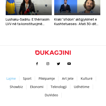
Lushaku-Sadriu: E thërrasim
Kraki “sfidon” aktgjykimet e
LVV-në ta konstituojmë
Kushtetueses: Afati 30-ditor
sonte Kuvendin
për konstituimin duhet të
llogaritet nga betimi i
deputetëve
Lajme
Sport
Pikëpamje
Art Jete
Kulturë
Showbiz
Ekonomi
Teknologji
Udhëtime
DuVideo