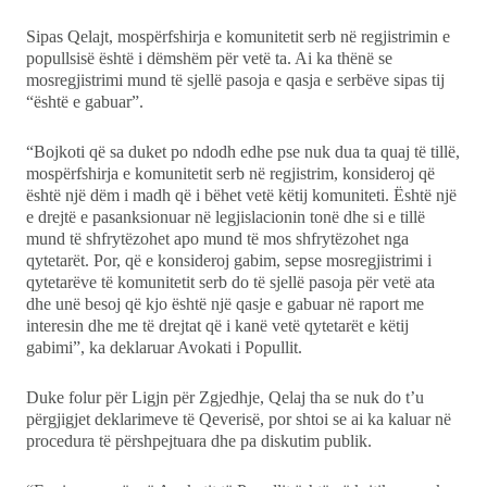
Sipas Qelajt, mospërfshirja e komunitetit serb në regjistrimin e
popullsisë është i dëmshëm për vetë ta. Ai ka thënë se
mosregjistrimi mund të sjellë pasoja e qasja e serbëve sipas tij
“është e gabuar”.
“Bojkoti që sa duket po ndodh edhe pse nuk dua ta quaj të tillë,
mospërfshirja e komunitetit serb në regjistrim, konsideroj që
është një dëm i madh që i bëhet vetë këtij komuniteti. Është një
e drejtë e pasanksionuar në legjislacionin tonë dhe si e tillë
mund të shfrytëzohet apo mund të mos shfrytëzohet nga
qytetarët. Por, që e konsideroj gabim, sepse mosregjistrimi i
qytetarëve të komunitetit serb do të sjellë pasoja për vetë ata
dhe unë besoj që kjo është një qasje e gabuar në raport me
interesin dhe me të drejtat që i kanë vetë qytetarët e këtij
gabimi”, ka deklaruar Avokati i Popullit.
Duke folur për Ligjn për Zgjedhje, Qelaj tha se nuk do t’u
përgjigjet deklarimeve të Qeverisë, por shtoi se ai ka kaluar në
procedura të përshpejtuara dhe pa diskutim publik.