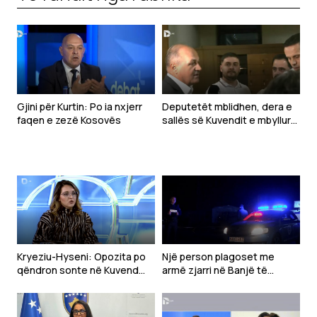
Gjini për Kurtin: Po ia nxjerr
Deputetët mblidhen, dera e
faqen e zezë Kosovës
sallës së Kuvendit e mbyllur
(VIDEO)
Kryeziu-Hyseni: Opozita po
Një person plagoset me
qëndron sonte në Kuvend
armë zjarri në Banjë të
sepse e di që nuk do të ketë
Istogut, i dyshuari në arrati
zhvillim