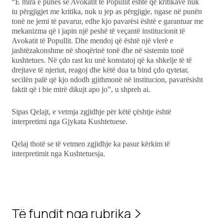
“E mira e punës së Avokatit të Popullit është që kritikave nuk
iu përgjigjet me kritika, nuk u jep as përgjigje, ngase në punën
tonë ne jemi të pavarur, edhe kjo pavarësi është e garantuar me
mekanizma që i japin një peshë të veçantë institucionit të
Avokatit të Popullit. Dhe mendoj që është një vlerë e
jashtëzakonshme në shoqërinë tonë dhe në sistemin tonë
kushtetues. Në çdo rast ku unë konstatoj që ka shkelje të të
drejtave të njeriut, reagoj dhe këtë dua ta bind çdo qytetar,
secilën palë që kjo ndodh gjithmonë në institucion, pavarësisht
faktit që i bie mirë dikujt apo jo”, u shpreh ai.
Sipas Qelajt, e vetmja zgjidhje për këtë çështje është
interpretimi nga Gjykata Kushtetuese.
Qelaj thotë se të vetmen zgjidhje ka pasur kërkim të
interpretimit nga Kushtetuesja.
Të fundit nga rubrika