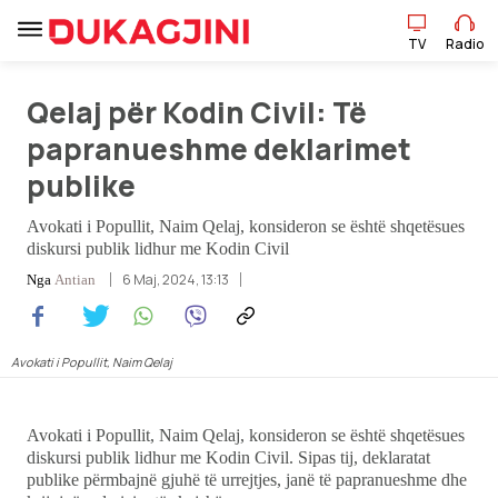
TV
Radio
Qelaj për Kodin Civil: Të
TV
Radio
papranueshme deklarimet
publike
Lajme
Avokati i Popullit, Naim Qelaj, konsideron se është shqetësues
diskursi publik lidhur me Kodin Civil
Sport
6 Maj, 2024, 13:13
Nga
Antian
Pikëpamje
Avokati i Popullit, Naim Qelaj
Art Jete
Kulturë
Avokati i Popullit, Naim Qelaj, konsideron se është shqetësues
diskursi publik lidhur me Kodin Civil. Sipas tij, deklaratat
publike përmbajnë gjuhë të urrejtjes, janë të papranueshme dhe
Showbiz