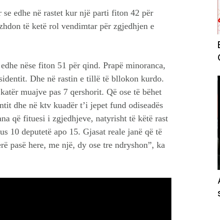
e edhe në rastet kur një parti fiton 42 për
zhdon të ketë rol vendimtar për zgjedhjen e
edhe nëse fiton 51 për qind. Prapë minoranca,
identit. Dhe në rastin e tillë të bllokon kurdo.
 katër muajve pas 7 qershorit. Që ose të bëhet
tit dhe në ktv kuadër t’i jepet fund odiseadës
na që fituesi i zgjedhjeve, natyrisht të këtë rast
us 10 deputetë apo 15. Gjasat reale janë që të
erë pasë here, me një, dy ose tre ndryshon”, ka