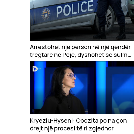
Arrestohet një person në një qendër
tregtare në Pejë, dyshohet se sulmoi
qytetarët
Kryeziu-Hyseni: Opozita po na çon
drejt një procesi të ri zgjedhor