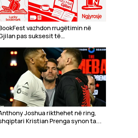
BookFest vazhdon rrugëtimin në
Gjilan pas suksesit të
jashtëzakonshëm në...
Anthony Joshua rikthehet në ring,
shqiptari Kristian Prenga synon ta...