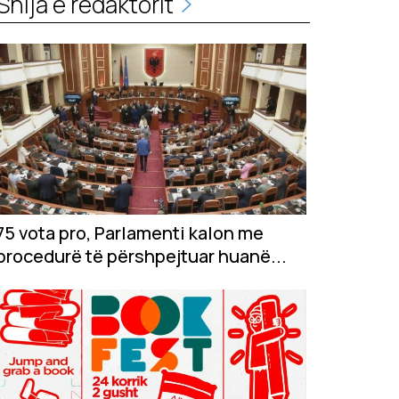
Shija e redaktorit
75 vota pro, Parlamenti kalon me
procedurë të përshpejtuar huanë...