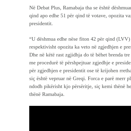
Në Debat Plus, Ramabaja tha se është dëshmuar s
qind apo edhe 51 për qind të votave, opozita va
presidentit.
“U dëshmua edhe nëse fiton 42 për qind (LVV) 
respektivisht opozita ka veto në zgjedhjen e pres
Dhe në këtë rast zgjidhja do të bëhet brenda tre
me procedurë të përshpejtuar zgjedhje e presiden
për zgjedhjen e presidentit ose të krijohen rretha
siç është vepruar në Greqi. Forca e parë merr pl
ndodh pikërisht kjo përsëritje, siç kemi thënë h
thënë Ramabaja.