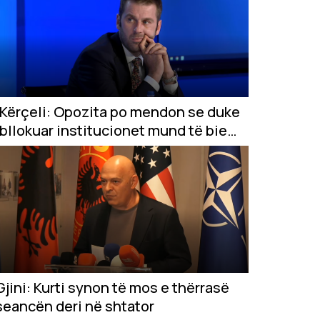
Kërçeli: Opozita po mendon se duke
bllokuar institucionet mund të bie
VV-ja
Gjini: Kurti synon të mos e thërrasë
seancën deri në shtator