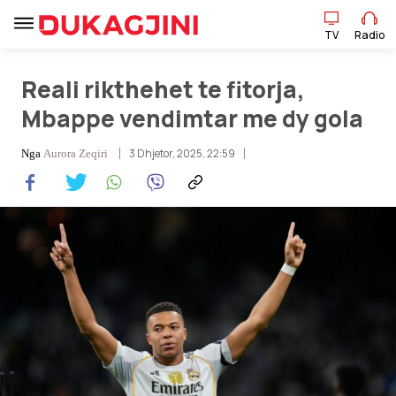
TV
Radio
Reali rikthehet te fitorja,
TV
Radio
Mbappe vendimtar me dy gola
3 Dhjetor, 2025, 22:59
Nga
Aurora Zeqiri
Lajme
Sport
Pikëpamje
Art Jete
Kulturë
Showbiz