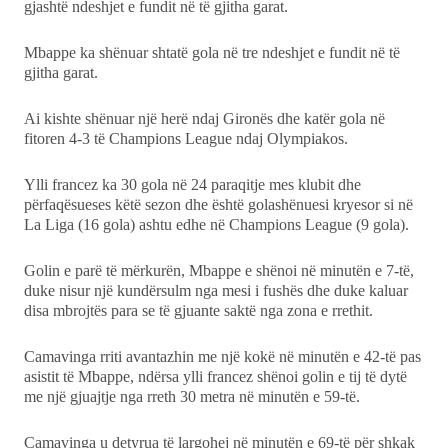
gjashtë ndeshjet e fundit në të gjitha garat.
Mbappe ka shënuar shtatë gola në tre ndeshjet e fundit në të
gjitha garat.
Ai kishte shënuar një herë ndaj Gironës dhe katër gola në
fitoren 4-3 të Champions League ndaj Olympiakos.
Ylli francez ka 30 gola në 24 paraqitje mes klubit dhe
përfaqësueses këtë sezon dhe është golashënuesi kryesor si në
La Liga (16 gola) ashtu edhe në Champions League (9 gola).
Golin e parë të mërkurën, Mbappe e shënoi në minutën e 7-të,
duke nisur një kundërsulm nga mesi i fushës dhe duke kaluar
disa mbrojtës para se të gjuante saktë nga zona e rrethit.
Camavinga rriti avantazhin me një kokë në minutën e 42-të pas
asistit të Mbappe, ndërsa ylli francez shënoi golin e tij të dytë
me një gjuajtje nga rreth 30 metra në minutën e 59-të.
Camavinga u detyrua të largohej në minutën e 69-të për shkak