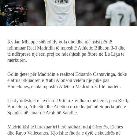
Ekonomi
Teknologji
Udhëtime
Kylian Mbappe shënoi dy gola dhe dha një asist për të
ndihmuar Real Madridin të mposhtë Athletic Bilbaon 3-0 dhe
të ndërpresë një seri prej tre ndeshjesh pa fitore në La Liga të
DuVideo
mërkurën.
Golin tjetër për Madridin e realizoi Eduardo Camavinga, duke
e afruar skuadrën e Xabi Alonson vetëm një pikë pas
Barcelonës, e cila mposhti Atletico Madridin 3-1 të martën.
Të dy ndeshjet e javës së 19-të u zhvilluan më herët, pasi Real,
Barcelona, Athletic dhe Atletico do të luajnë në Superkupën e
Spanjës në janar në Arabinë Saudite.
Madrid kishte barazuar tri herë radhazi ndaj Gironës, Elches
dhe Rayo Vallecanos. Kjo ishte fitorja e dytë e skuadrës në