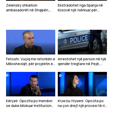
Zelensky shkarkon
Ekstradohet nga Spanja në
ambasadorët në Shqipëri,
Kosovë një i kërkuar për
Kroaci dhe Mal të Zi
tentim vrasjeje
Fetoshi: Vuçiq me retorikën e
Arrestohet një person në një
Millosheviqit, për projektin e
qendër tregtare në Pejë,
“Botës Serbe”
dyshohet se sulmoi
qytetarët
Kërçeli: Opozita po mendon
Kryeziu-Hyseni: Opozita po
se duke bllokuar institucionet
na çon drejt një procesi të ri
mund të bie VV-ja
zgjedhor