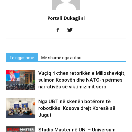
Portali Dukagjini
Të ngjashme
Më shumë nga autori
Vuçiq rikthen retorikën e Millosheviqit,
sulmon Kosovën dhe NATO-n përmes
narrativës së viktimizimit serb
Nga UBT në skenën botërore të
robotikës: Kosova drejt Koresë së
Jugut
Studio Master në UNI – Universum