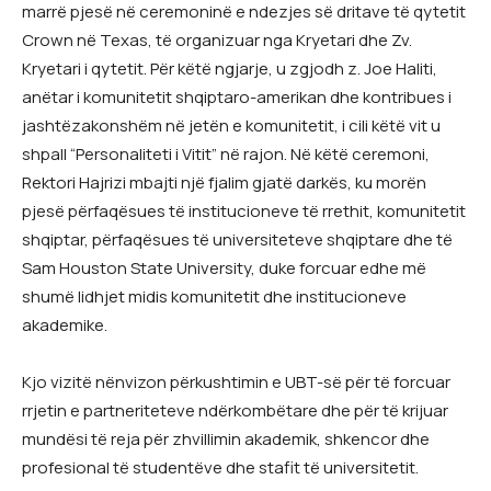
marrë pjesë në ceremoninë e ndezjes së dritave të qytetit
Crown në Texas, të organizuar nga Kryetari dhe Zv.
Kryetari i qytetit. Për këtë ngjarje, u zgjodh z. Joe Haliti,
anëtar i komunitetit shqiptaro-amerikan dhe kontribues i
jashtëzakonshëm në jetën e komunitetit, i cili këtë vit u
shpall “Personaliteti i Vitit” në rajon. Në këtë ceremoni,
Rektori Hajrizi mbajti një fjalim gjatë darkës, ku morën
pjesë përfaqësues të institucioneve të rrethit, komunitetit
shqiptar, përfaqësues të universiteteve shqiptare dhe të
Sam Houston State University, duke forcuar edhe më
shumë lidhjet midis komunitetit dhe institucioneve
akademike.
Kjo vizitë nënvizon përkushtimin e UBT-së për të forcuar
rrjetin e partneriteteve ndërkombëtare dhe për të krijuar
mundësi të reja për zhvillimin akademik, shkencor dhe
profesional të studentëve dhe stafit të universitetit.