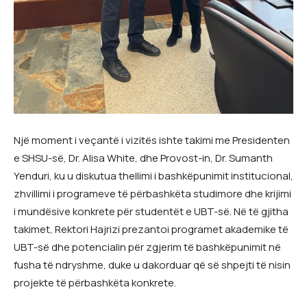
Një moment i veçantë i vizitës ishte takimi me Presidenten
e SHSU-së, Dr. Alisa White, dhe Provost-in, Dr. Sumanth
Yenduri, ku u diskutua thellimi i bashkëpunimit institucional,
zhvillimi i programeve të përbashkëta studimore dhe krijimi
i mundësive konkrete për studentët e UBT-së. Në të gjitha
takimet, Rektori Hajrizi prezantoi programet akademike të
UBT-së dhe potencialin për zgjerim të bashkëpunimit në
fusha të ndryshme, duke u dakorduar që së shpejti të nisin
projekte të përbashkëta konkrete.