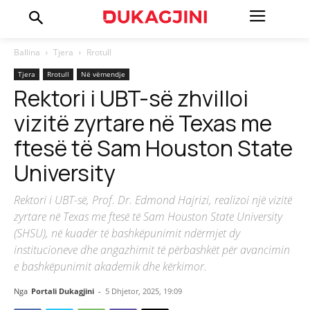
Ballina
Tjera
Rrotull
Tjera
Rrotull
Në vëmendje
Rektori i UBT-së zhvilloi
vizitë zyrtare në Texas me
ftesë të Sam Houston State
University
Rektori i UBT-së, Prof. Dr. Edmond Hajrizi, realizoi një vizitë
zyrtare në Texas me ftesë të Sam Houston State University
(SHSU), në kuadër të bashkëpunimit ndërmjet dy
institucioneve dhe angazhimit të përbashkët për avancimin
e bashkëpunimit akademik dhe kërkimor.
Nga
Portali Dukagjini
-
5 Dhjetor, 2025, 19:09