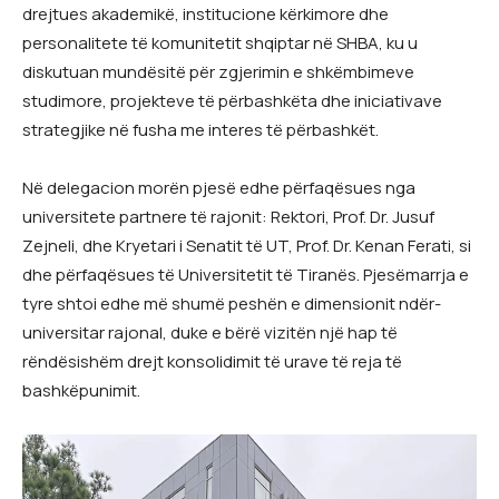
drejtues akademikë, institucione kërkimore dhe
personalitete të komunitetit shqiptar në SHBA, ku u
diskutuan mundësitë për zgjerimin e shkëmbimeve
studimore, projekteve të përbashkëta dhe iniciativave
strategjike në fusha me interes të përbashkët.
Në delegacion morën pjesë edhe përfaqësues nga
universitete partnere të rajonit: Rektori, Prof. Dr. Jusuf
Zejneli, dhe Kryetari i Senatit të UT, Prof. Dr. Kenan Ferati, si
dhe përfaqësues të Universitetit të Tiranës. Pjesëmarrja e
tyre shtoi edhe më shumë peshën e dimensionit ndër-
universitar rajonal, duke e bërë vizitën një hap të
rëndësishëm drejt konsolidimit të urave të reja të
bashkëpunimit.