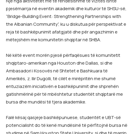
Një nga aktivitetet më të rëndësishme të vizitës ishte
pjesëmarrja në eventin akademik dhe kulturor të SHSU-së,
“Bridge-Building Event: Strengthening Partnerships with
the Albanian Community”, ku u diskutua për perspektivat e
reja të bashkëpunimit afatgjatë dhe për angazhimin e
mëtejshëm me komunitetin shqiptar në SHBA.
Në këtë event morën pjesë përfaqësues të komunitetit
shqiptaro-amerikan nga Houston dhe Dallas, si dhe
Ambasadori i Kosovës në Shtetet e Bashkuara të
Amerikës, z. Ilir Dugolli, të cilët e mirëpritën me shumë
entuziazëm iniciativën e bashkëpunimit dhe shprehën
gatishmërinë për të mbështetur studentët shqiptarë me
bursa dhe mundësi të tjera akademike.
Falë kësaj qasjeje bashkëpunuese, studentët e UBT-së
potencialisht do të kenë mundësinë të përfitojnë bursa në
studime në Sam Houston State University, si dhe të marrin