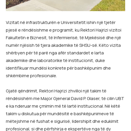
Vizitat në infrastrukturën e Universitetit ishin një tjetër
pjesë e rëndësishme e programit, ku Rektori Hajrizi vizitoi
Fakultetin e Biznesit, të Infermierisë, të Mjekësisë dhe një
numër njësish të tjera akademike të SHSU-së. Këto vizita
shërbyen për të parë nga afër standardet e larta
akademike dhe laboratorike të institucionit, duke
identifikuar mundësi konkrete për bashkëpunim dhe
shkëmbime profesionale.
Gjatë qëndrimit, Rektori Hajrizi zhvilloi një takim të
rëndësishëm me Major Gjeneral David P. Glaser, të cilin UBT
e ka nderuar me çmimin më të lartë institucional. Në këtë
takim u diskutua për mundësitë e bashkëpunimeve të
mëtejshme në fushat e sigurisë, lidershipit dhe edukimit
profesional, si dhe përfshirja e ekspertëve nga të dy