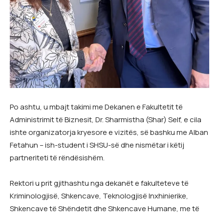
Po ashtu, u mbajt takimi me Dekanen e Fakultetit të
Administrimit të Biznesit, Dr. Sharmistha (Shar) Self, e cila
ishte organizatorja kryesore e vizitës, së bashku me Alban
Fetahun – ish-student i SHSU-së dhe nismëtar i këtij
partneriteti të rëndësishëm.
Rektori u prit gjithashtu nga dekanët e fakulteteve të
Kriminologjisë, Shkencave, Teknologjisë Inxhinierike,
Shkencave të Shëndetit dhe Shkencave Humane, me të