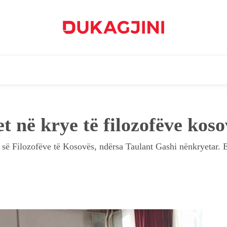
t në krye të filozofëve kos
 së Filozofëve të Kosovës, ndërsa Taulant Gashi nënkryetar. 