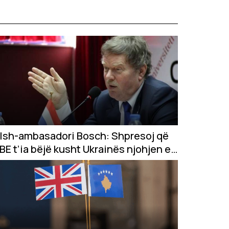
Ish-ambasadori Bosch: Shpresoj që
BE t’ia bëjë kusht Ukrainës njohjen e
Kosovës, sikur Serbisë