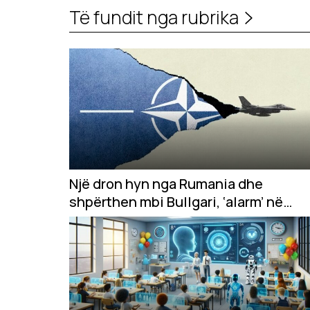
Të fundit nga rubrika
Një dron hyn nga Rumania dhe
shpërthen mbi Bullgari, ‘alarm’ në
krahun lindor të NATO-s