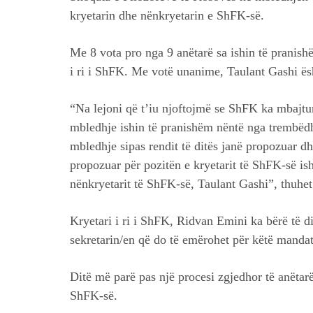
kryetarin dhe nënkryetarin e ShFK-së.
Me 8 vota pro nga 9 anëtarë sa ishin të pranis
i ri i ShFK. Me votë unanime, Taulant Gashi ësh
“Na lejoni që t’iu njoftojmë se ShFK ka mbajtur
mbledhje ishin të pranishëm nëntë nga trembëdh
mbledhje sipas rendit të ditës janë propozuar dh
propozuar për pozitën e kryetarit të ShFK-së is
nënkryetarit të ShFK-së, Taulant Gashi”, thuhe
Kryetari i ri i ShFK, Ridvan Emini ka bërë të di
sekretarin/en që do të emërohet për këtë mandat
Ditë më parë pas një procesi zgjedhor të anëtarës
ShFK-së.