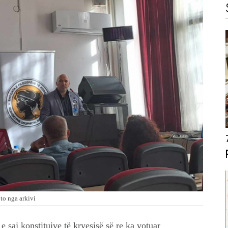
to nga arkivi
saj konstituive të kryesisë së re ka votuar