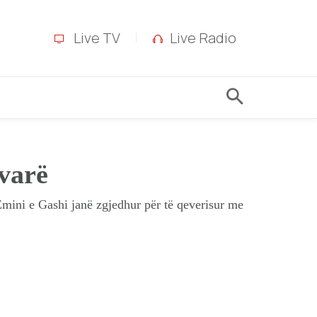
Live TV
Live Radio
ovarë
Emini e Gashi janë zgjedhur për të qeverisur me