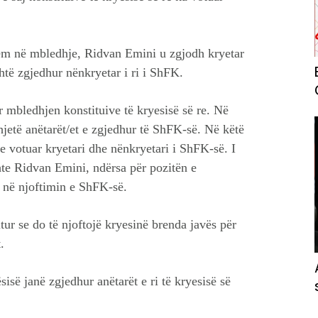
hëm në mbledhje, Ridvan Emini u zgjodh kryetar
të zgjedhur nënkryetar i ri i ShFK.
 mbledhjen konstituive të kryesisë së re. Në
jetë anëtarët/et e zgjedhur të ShFK-së. Në këtë
e votuar kryetari dhe nënkryetari i ShFK-së. I
hte Ridvan Emini, ndërsa për pozitën e
t në njoftimin e ShFK-së.
tur se do të njoftojë kryesinë brenda javës për
.
isë janë zgjedhur anëtarët e ri të kryesisë së