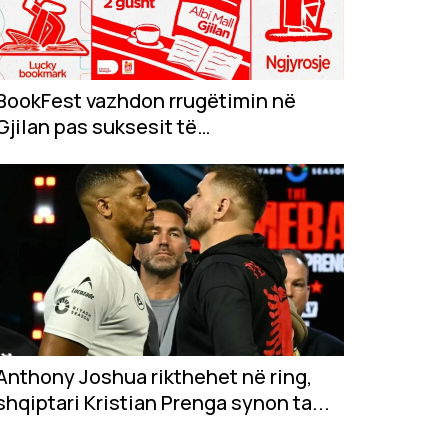
BookFest vazhdon rrugëtimin në
Gjilan pas suksesit të
jashtëzakonshëm në...
Anthony Joshua rikthehet në ring,
shqiptari Kristian Prenga synon ta...