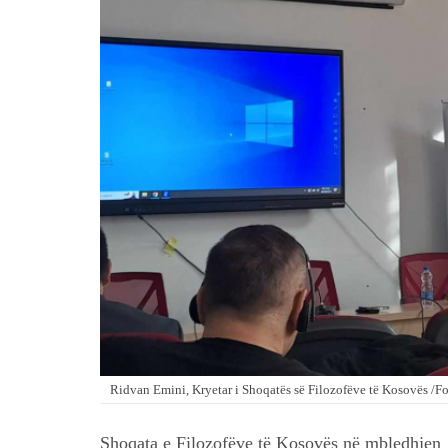
Ridvan Emini, Kryetar i Shoqatës së Filozofëve të Kosovës /Fo
Shoqata e Filozofëve të Kosovës në mbledhjen e 