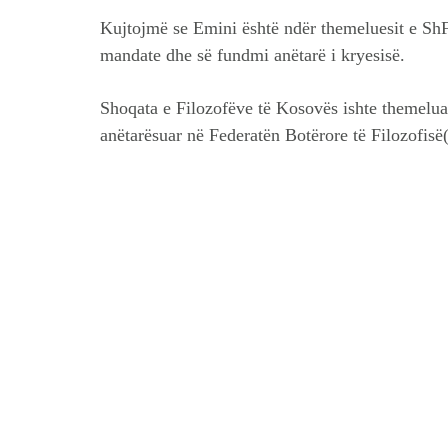
Kujtojmë se Emini është ndër themeluesit e ShF
mandate dhe së fundmi anëtarë i kryesisë.
Shoqata e Filozofëve të Kosovës ishte themeluar
anëtarësuar në Federatën Botërore të Filozofisë