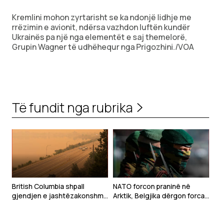
Kremlini mohon zyrtarisht se ka ndonjë lidhje me
rrëzimin e avionit, ndërsa vazhdon luftën kundër
Ukrainës pa një nga elementët e saj themelorë,
Grupin Wagner të udhëhequr nga Prigozhini./VOA
Të fundit nga rubrika
British Columbia shpall
NATO forcon praninë në
gjendjen e jashtëzakonshme
Arktik, Belgjika dërgon forca
shkaku i një zjarri masiv
ushtarake në Grenlandë