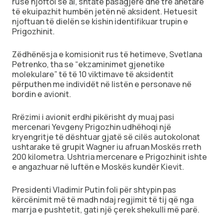
ruse njoftoi se ai, shtatë pasagjerë dhe tre anëtarë
të ekuipazhit humbën jetën në aksident. Hetuesit
njoftuan të dielën se kishin identifikuar trupin e
Prigozhinit.
Zëdhënësja e komisionit rus të hetimeve, Svetlana
Petrenko, tha se “ekzaminimet gjenetike
molekulare” të të 10 viktimave të aksidentit
përputhen me individët në listën e personave në
bordin e avionit.
Rrëzimi i avionit erdhi pikërisht dy muaj pasi
mercenari Yevgeny Prigozhin udhëhoqi një
kryengritje të dështuar gjatë së cilës autokolonat
ushtarake të grupit Wagner iu afruan Moskës rreth
200 kilometra. Ushtria mercenare e Prigozhinit ishte
e angazhuar në luftën e Moskës kundër Kievit.
Presidenti Vladimir Putin foli për shtypin pas
kërcënimit më të madh ndaj regjimit të tij që nga
marrja e pushtetit, gati një çerek shekulli më parë.