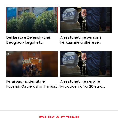
Deklarata e Zelenskyt në
Arrestohet një person i
Beograd – largohet
kërkuar me urdhëresë
mbishkrimi “Free Ukraine” nga
gjyqësore në Kaçanik
Prishtina
Feraj pas incidentit në
Arrestohet një serb në
Kuvend: Gati e kishim harruar
Mitrovicë, i ofroi 20 euro
se Time Kadriaj ka qenë në
policit për të shmangur
UÇK
gjobën