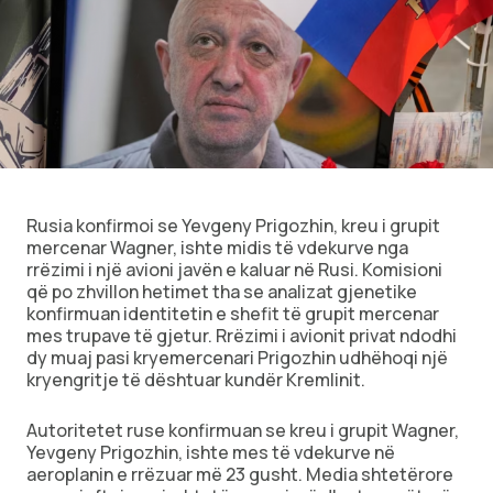
Ekonomi
Teknologji
Udhëtime
DuVideo
Rusia konfirmoi se Yevgeny Prigozhin, kreu i grupit
mercenar Wagner, ishte midis të vdekurve nga
rrëzimi i një avioni javën e kaluar në Rusi. Komisioni
që po zhvillon hetimet tha se analizat gjenetike
konfirmuan identitetin e shefit të grupit mercenar
mes trupave të gjetur. Rrëzimi i avionit privat ndodhi
dy muaj pasi kryemercenari Prigozhin udhëhoqi një
kryengritje të dështuar kundër Kremlinit.
Autoritetet ruse konfirmuan se kreu i grupit Wagner,
Yevgeny Prigozhin, ishte mes të vdekurve në
aeroplanin e rrëzuar më 23 gusht. Media shtetërore