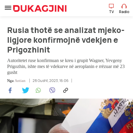
TV
Radio
Rusia thotë se analizat mjeko-
TV
Radio
ligjore konfirmojnë vdekjen e
Prigozhinit
Lajme
Autoritetet ruse konfirmuan se kreu i grupit Wagner, Yevgeny
Prigozhin, ishte mes të vdekurve në aeroplanin e rrëzuar më 23
Sport
gusht
28 Gusht, 2023, 16:06
Nga
Antian
Pikëpamje
Art Jete
Kulturë
Showbiz