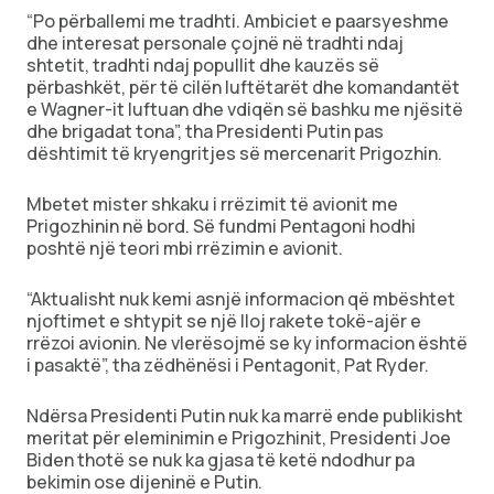
“Po përballemi me tradhti. Ambiciet e paarsyeshme
dhe interesat personale çojnë në tradhti ndaj
shtetit, tradhti ndaj popullit dhe kauzës së
përbashkët, për të cilën luftëtarët dhe komandantët
e Wagner-it luftuan dhe vdiqën së bashku me njësitë
dhe brigadat tona”, tha Presidenti Putin pas
dështimit të kryengritjes së mercenarit Prigozhin.
Mbetet mister shkaku i rrëzimit të avionit me
Prigozhinin në bord. Së fundmi Pentagoni hodhi
poshtë një teori mbi rrëzimin e avionit.
“Aktualisht nuk kemi asnjë informacion që mbështet
njoftimet e shtypit se një lloj rakete tokë-ajër e
rrëzoi avionin. Ne vlerësojmë se ky informacion është
i pasaktë”, tha zëdhënësi i Pentagonit, Pat Ryder.
Ndërsa Presidenti Putin nuk ka marrë ende publikisht
meritat për eleminimin e Prigozhinit, Presidenti Joe
Biden thotë se nuk ka gjasa të ketë ndodhur pa
bekimin ose dijeninë e Putin.