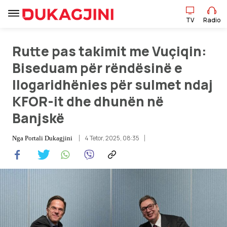
TV
Radio
TV
Radio
Rutte pas takimit me Vuçiqin:
Biseduam për rëndësinë e
llogaridhënies për sulmet ndaj
Lajme
KFOR-it dhe dhunën në
Sport
Banjskë
Pikëpamje
4 Tetor, 2025, 08:35
Nga
Portali Dukagjini
Art Jete
Kulturë
Showbiz