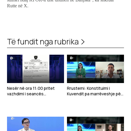
Rutte në X.
Të fundit nga rubrika
Nesër në ora 11:00 pritet
Rrustemi: Konstituimi i
vazhdimi i seancës
Kuvendit pa marrëveshje për
konstituive të Kuvendit
presidentin çon drejt
zgjedhjeve