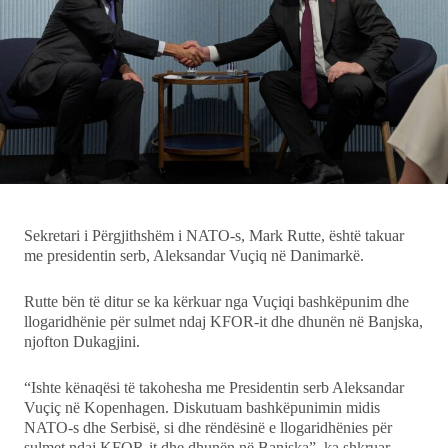
Ekonomi
Teknologji
Udhëtime
DuVideo
Sekretari i Përgjithshëm i NATO-s, Mark Rutte, është takuar
me presidentin serb, Aleksandar Vuçiq në Danimarkë.
Rutte bën të ditur se ka kërkuar nga Vuçiqi bashkëpunim dhe
llogaridhënie për sulmet ndaj KFOR-it dhe dhunën në Banjska,
njofton Dukagjini.
“Ishte kënaqësi të takohesha me Presidentin serb Aleksandar
Vuçiç në Kopenhagen. Diskutuam bashkëpunimin midis
NATO-s dhe Serbisë, si dhe rëndësinë e llogaridhënies për
sulmet ndaj KFOR-it dhe dhunën në Banjska”, ka shkruar