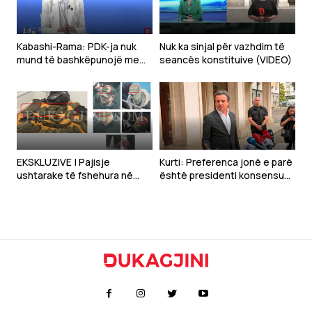
Kabashi-Rama: PDK-ja nuk
Nuk ka sinjal për vazhdim të
mund të bashkëpunojë me
seancës konstituive (VIDEO)
Kurtin, po e çon vendin drejt
krizës shtetërore
EKSKLUZIVE | Pajisje
Kurti: Preferenca jonë e parë
ushtarake të fshehura në
është presidenti konsensual,
veri, dyshohet lidhja me
partiak i takon VV-së
“Mbrojtjen Civile” – kapelat
përputhen me ato të
përdorura nga pjesëtarët e
saj