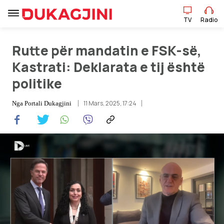
TV
Radio
Rutte për mandatin e FSK-së,
TV
Radio
Kastrati: Deklarata e tij është
politike
Lajme
11 Mars, 2025, 17:24
Nga
Portali Dukagjini
Sport
Pikëpamje
Art Jete
Kulturë
Showbiz