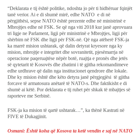
“Deklarata e tij është politike, ndoshta jo për ti hidhëruar fqinjët
tanë verior. Ai e di shumë mirë, edhe NATO e di në
përgjithësi, sepse NATO është prezente edhe në ministrinë e
Mbrojtjes edhe në FSK. Se që nga viti 2018 kur janë aprovuara
tri ligje ne Parlament, ligji për ministrinë e Mbrojtjes, ligji për
shërbim në FSK dhe ligji për FSK-në. Që nga atëherë FSK-ja
ka marrë mision ushtarak, që dalin detyrat kryesore nga ky
mision, mbrojtje e integritet dhe sovranitetit, pjesëmarrja në
operacione paqeruajtëse nëpër botë, ruajtja e pronës dhe jetës
së qytetarit të Kosovës dhe zbatimi i të gjitha rekomandimeve
edhe urdhrave që dalin nga institucionet qendrore dhe lokale.
Dhe ky mision është dhe këto detyra janë përgjegjësi të gjitha
forcave të armatosura anëtarë të NATO-s. Dhe faktikisht e di
shumë ai këtë. Por deklarata e tij ruhet për shkak të mbajtjes së
raporteve me Serbinë.
FSK-ja ka mision të qartë ushtarak…”, ka thënë Kastrati në
FIVE të Dukagjinit.
Osmani: Është koha që Kosova ta ketë vendin e saj në NATO