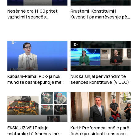
Nesër në ora 11:00 pritet
Rrustemi: Konstituimi i
vazhdimi i seancës
Kuvendit pa marrëveshje për
konstituive të Kuvendit
presidentin çon drejt
zgjedhjeve
Kabashi-Rama: PDK-ja nuk
Nuk ka sinjal për vazhdim të
mund të bashkëpunojë me
seancës konstituive (VIDEO)
Kurtin, po e çon vendin drejt
krizës shtetërore
EKSKLUZIVE | Pajisje
Kurti: Preferenca jonë e parë
ushtarake të fshehura në
është presidenti konsensual,