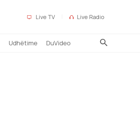
Live TV
Live Radio
Udhëtime
DuVideo