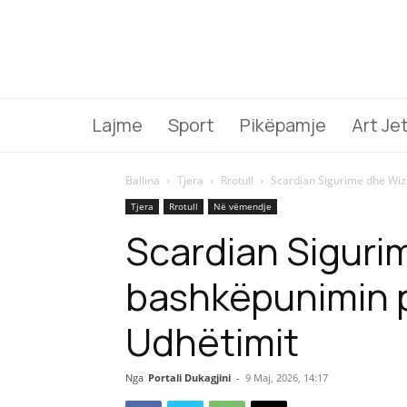
Lajme
Sport
Pikëpamje
Art Je
Ballina
Tjera
Rrotull
Scardian Sigurime dhe Wizz
Tjera
Rrotull
Në vëmendje
Scardian Sigurim
bashkëpunimin p
Udhëtimit
Nga
Portali Dukagjini
-
9 Maj, 2026, 14:17