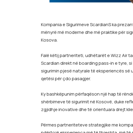
Kompania e Sigurimeve ScardianS ka prezantu
mënyrë më moderne dhe më praktike për sig
Kosova.
Falë këtij partneriteti, udhëtarët e Wizz Air
Scardian direkt në boarding pass-in e tyre, si
sigurimin pjesë natyrale të eksperiencës së 
qetësi për çdo pasagjer.
Ky bashkëpunim përfaqëson një hap të rëndës
shërbimeve të sigurimit në Kosovë, duke refl
zgjidhje inovative dhe të orientuara drejt klie
Përmes partneriteteve strategjike me kompa
ndërtojë eksperienca më të thjeshta, më të 