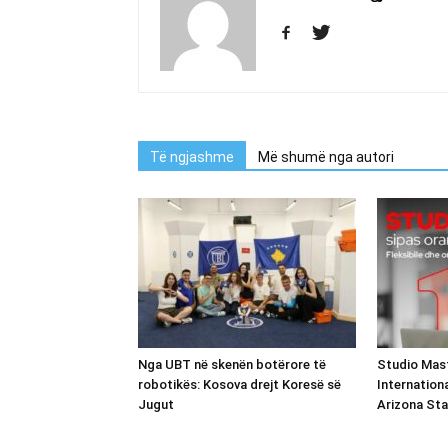
Të ngjashme
Më shumë nga autori
Nga UBT në skenën botërore të
Studio Mast
robotikës: Kosova drejt Koresë së
Internationa
Jugut
Arizona Sta