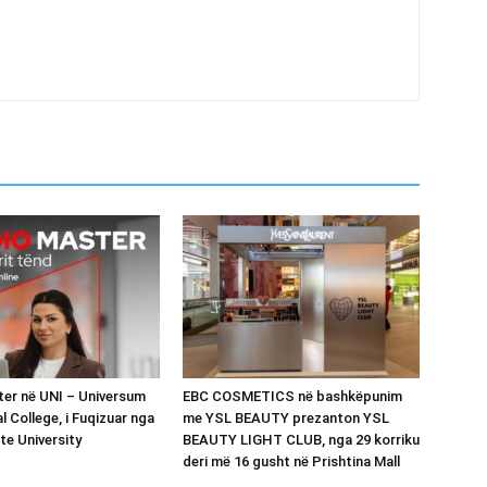
er në UNI – Universum
EBC COSMETICS në bashkëpunim
l College, i Fuqizuar nga
me YSL BEAUTY prezanton YSL
te University
BEAUTY LIGHT CLUB, nga 29 korriku
deri më 16 gusht në Prishtina Mall