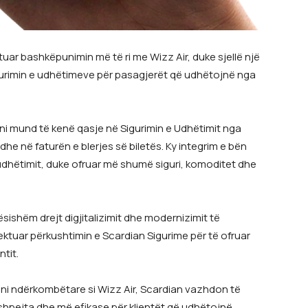
ar bashkëpunimin më të ri me Wizz Air, duke sjellë një
urimin e udhëtimeve për pasagjerët që udhëtojnë nga
 tani mund të kenë qasje në Sigurimin e Udhëtimit nga
 dhe në faturën e blerjes së biletës. Ky integrim e bën
udhëtimit, duke ofruar më shumë siguri, komoditet dhe
ishëm drejt digjitalizimit dhe modernizimit të
ektuar përkushtimin e Scardian Sigurime për të ofruar
ntit.
ni ndërkombëtare si Wizz Air, Scardian vazhdon të
shpejta dhe më efikase për klientët që udhëtojnë.