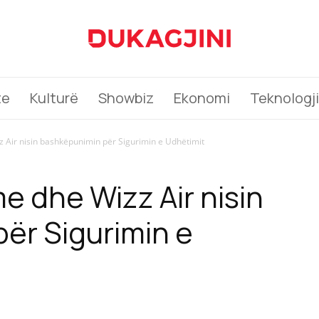
te
Kulturë
Showbiz
Ekonomi
Teknologji
 Air nisin bashkëpunimin për Sigurimin e Udhëtimit
e dhe Wizz Air nisin
ër Sigurimin e