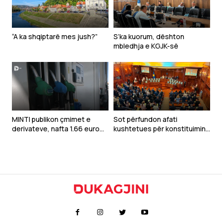
“A ka shqiptarë mes jush?”
S’ka kuorum, dështon
mbledhja e KGJK-së
MINTI publikon çmimet e
Sot përfundon afati
derivateve, nafta 1.66 euro
kushtetues për konstituimin
për litër
e Kuvendit