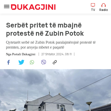
TV
Radio
TV
Radio
Serbët pritet të mbajnë
protestë në Zubin Potok
Lajme
Qytetarët serbë në Zubin Potok paralajmërojnë protestë të
premten, por arsyeja mbetet e paqartë
Sport
27 Shtator, 2024, 08:11
Nga
Portali Dukagjini
Pikëpamje
Art Jete
Kulturë
Showbiz