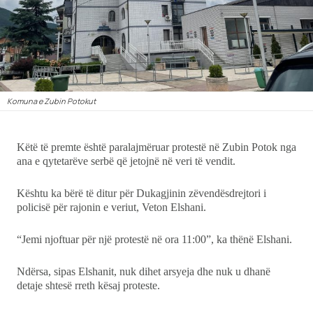
Ekonomi
Teknologji
Udhëtime
Komuna e Zubin Potokut
DuVideo
Këtë të premte është paralajmëruar protestë në Zubin Potok nga
ana e qytetarëve serbë që jetojnë në veri të vendit.
Kështu ka bërë të ditur për Dukagjinin zëvendësdrejtori i
policisë për rajonin e veriut, Veton Elshani.
“Jemi njoftuar për një protestë në ora 11:00”, ka thënë Elshani.
Ndërsa, sipas Elshanit, nuk dihet arsyeja dhe nuk u dhanë
detaje shtesë rreth kësaj proteste.