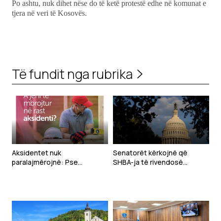
Po ashtu, nuk dihet nëse do të ketë protestë edhe në komunat e
tjera në veri të Kosovës.
Të fundit nga rubrika
Aksidentet nuk
Senatorët kërkojnë që
paralajmërojnë: Pse
SHBA-ja të rivendosë
bizneset në Kosovë duhet t’i
sanksione ndaj zyrtarëve të
sigurojnë punëtorët
Republikës Sërpska