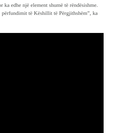
hor ka edhe një element shumë të rëndësishme.
, përfundimit të Këshillit të Përgjithshëm”, ka