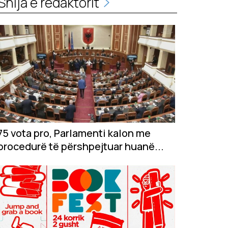
Shija e redaktorit
75 vota pro, Parlamenti kalon me
procedurë të përshpejtuar huanë...