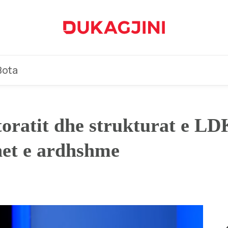
Bota
ktoratit dhe strukturat e LD
net e ardhshme