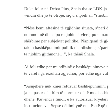
Duke folur në Debat Plus, Shala tha se LDK-ja s
vendin dhe jo të ofrojë, siç u shpreh ai, “shërbi
“Nëse kemi aftësinë të zgjidhim situata, s’pari 
ndihmojmë dhe s’po e njohin si vlerë, po e marr
shërbime për subjektet politike. Përpiqemi të g
takon bashkëpunimit politik të ardhshme, s’pari
ta njohim gjithmonë…”, ka thënë Shala.
Ai foli edhe për mundësinë e bashkëpunimeve po
të varet nga rezultati zgjedhor, por edhe nga vull
“Asnjëherë nuk kmei refuzuar bashkëpunimin, 
ja ka pasur qëndrim të normuar që të mos bashk
dhënë. Kuvendi i fundit e ka autorizuar kryetar
institucioneve. Sepse qëllimi ynë nuk është që