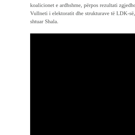
koalicionet e ardhshme, përpos rezultati zgjed
Vullneti i elektoratit dhe strukturave të LDK-së
shtuar Shala.