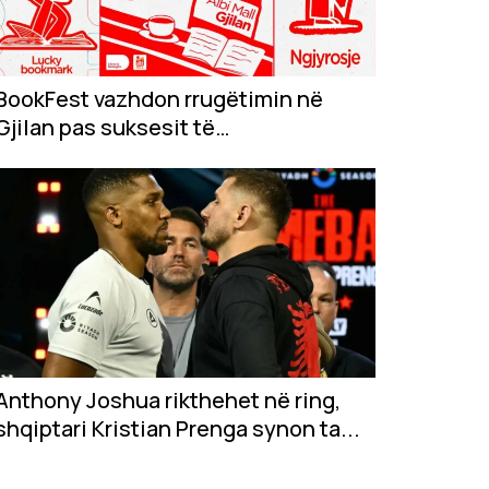
BookFest vazhdon rrugëtimin në
Gjilan pas suksesit të
jashtëzakonshëm në...
Anthony Joshua rikthehet në ring,
shqiptari Kristian Prenga synon ta...