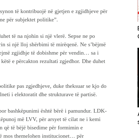
ynon të kontribuojë në gjetjen e zgjidhjeve për
me për subjektet politike”.
duhet të na njohin si një vlerë. Sepse ne po
in si një lloj shërbimi të mirëqenë. Ne s’bëjmë
jejmë zgjidhje të dobishme për vendin… sa i
 këtë e përcakton rezultati zgjedhor. Dhe duhet
litike pas zgjedhjeve, duke theksuar se kjo do
neti i elektoratit dhe strukturave të partisë.
por bashkëpunimi është bërë i pamundur. LDK-
ëpunoj më LVV, për arsyet të cilat ne i kemi
in që të bëjë bisedime për formimin e
 të mos themelohen institucionet… për