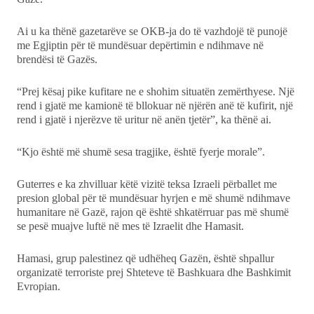
Ai u ka thënë gazetarëve se OKB-ja do të vazhdojë të punojë
me Egjiptin për të mundësuar depërtimin e ndihmave në
brendësi të Gazës.
“Prej kësaj pike kufitare ne e shohim situatën zemërthyese. Një
rend i gjatë me kamionë të bllokuar në njërën anë të kufirit, një
rend i gjatë i njerëzve të uritur në anën tjetër”, ka thënë ai.
“Kjo është më shumë sesa tragjike, është fyerje morale”.
Guterres e ka zhvilluar këtë vizitë teksa Izraeli përballet me
presion global për të mundësuar hyrjen e më shumë ndihmave
humanitare në Gazë, rajon që është shkatërruar pas më shumë
se pesë muajve luftë në mes të Izraelit dhe Hamasit.
Hamasi, grup palestinez që udhëheq Gazën, është shpallur
organizatë terroriste prej Shteteve të Bashkuara dhe Bashkimit
Evropian.