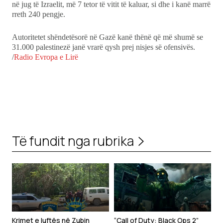
në jug të Izraelit, më 7 tetor të vitit të kaluar, si dhe i kanë marrë
rreth 240 pengje.
Autoritetet shëndetësorë në Gazë kanë thënë që më shumë se
31.000 palestinezë janë vrarë qysh prej nisjes së ofensivës.
/
Radio Evropa e Lirë
Të fundit nga rubrika
Krimet e luftës në Zubin
“Call of Duty: Black Ops 2”