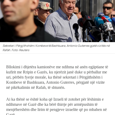
Ekonomi
Teknologji
Udhëtime
Sekretari i Përgjithshëm i Kombeve të Bashkuara, Antonio Guterres gjatë vizitës në
DuVideo
Rafah. Foto: Reuters
Bllokimi i dhjetëra kamionëve me ndihma në anën egjiptiane të
kufirit me Rripin e Gazës, ku njerëzit janë duke u përballur me
uri, përbën fyerje morale, ka thënë sekretari i Përgjithshëm i
Kombeve të Bashkuara, Antonio Guterres, përgjatë një vizite
në pikëkalimin në Rafah, të shtunën.
Ai ka thënë se është koha që Izraeli të zotohet për lëshimin e
ndihmave në Gazë dhe ka bërë thirrje për armëpushim të
menjëhershëm dhe lirim të pengjeve izraelite që po mbahen në
Gazë.