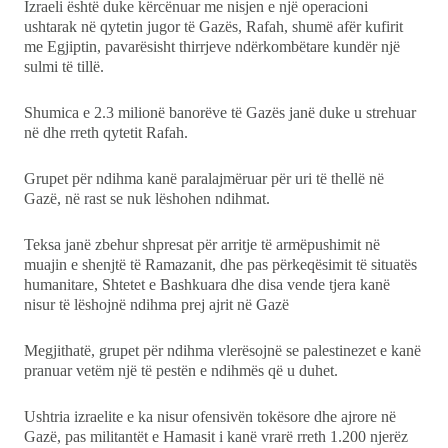
Izraeli është duke kërcënuar me nisjen e një operacioni
ushtarak në qytetin jugor të Gazës, Rafah, shumë afër kufirit
me Egjiptin, pavarësisht thirrjeve ndërkombëtare kundër një
sulmi të tillë.
Shumica e 2.3 milionë banorëve të Gazës janë duke u strehuar
në dhe rreth qytetit Rafah.
Grupet për ndihma kanë paralajmëruar për uri të thellë në
Gazë, në rast se nuk lëshohen ndihmat.
Teksa janë zbehur shpresat për arritje të armëpushimit në
muajin e shenjtë të Ramazanit, dhe pas përkeqësimit të situatës
humanitare, Shtetet e Bashkuara dhe disa vende tjera kanë
nisur të lëshojnë ndihma prej ajrit në Gazë
Megjithatë, grupet për ndihma vlerësojnë se palestinezet e kanë
pranuar vetëm një të pestën e ndihmës që u duhet.
Ushtria izraelite e ka nisur ofensivën tokësore dhe ajrore në
Gazë, pas militantët e Hamasit i kanë vrarë rreth 1.200 njerëz