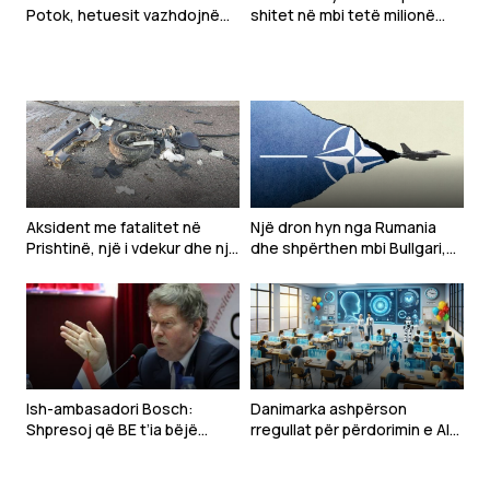
Potok, hetuesit vazhdojnë
shitet në mbi tetë milionë
punën në lokacionin e tretë
kopje në PlayStation Store
Aksident me fatalitet në
Një dron hyn nga Rumania
Prishtinë, një i vdekur dhe një
dhe shpërthen mbi Bullgari,
tjetër i lënduar
‘alarm’ në krahun lindor të
NATO-s
Ish-ambasadori Bosch:
Danimarka ashpërson
Shpresoj që BE t’ia bëjë
rregullat për përdorimin e AI-
kusht Ukrainës njohjen e
së në shkolla, synon të
Kosovës, sikur Serbisë
parandalojë kopjimin