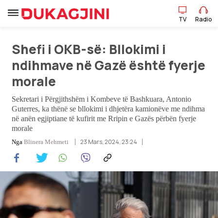
TV
Radio
Shefi i OKB-së: Bllokimi i
TV
Radio
ndihmave në Gazë është fyerje
morale
Lajme
Sekretari i Përgjithshëm i Kombeve të Bashkuara, Antonio
Guterres, ka thënë se bllokimi i dhjetëra kamionëve me ndihma
Sport
në anën egjiptiane të kufirit me Rripin e Gazës përbën fyerje
morale
Pikëpamje
23 Mars, 2024, 23:24
Nga
Blinera Mehmeti
Art Jete
Kulturë
Showbiz