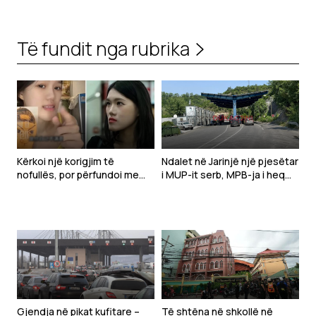
Të fundit nga rubrika
Kërkoi një korigjim të
Ndalet në Jarinjë një pjesëtar
nofullës, por përfundoi me
i MUP-it serb, MPB-ja i heq
deformim të madh të
shtetësinë e Kosovës
fytyrës-Modelja pushohet
nga puna
Gjendja në pikat kufitare –
Të shtëna në shkollë në