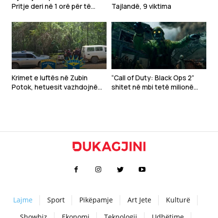
Pritje deri në 1 orë për të
Tajlandë, 9 viktima
hyrë në Kosovë, situata e
njëjtë edhe për dalje nga
vendi
Krimet e luftës në Zubin
“Call of Duty: Black Ops 2”
Potok, hetuesit vazhdojnë
shitet në mbi tetë milionë
punën në lokacionin e tretë
kopje në PlayStation Store
Lajme
Sport
Pikëpamje
Art Jete
Kulturë
Showbiz
Ekonomi
Teknologji
Udhëtime