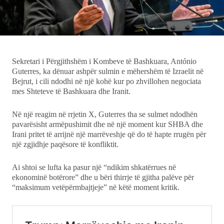
Ekonomi
Teknologji
Sekretari i Përgjithshëm i Kombeve të Bashkuara, António
Udhëtime
Guterres, ka dënuar ashpër sulmin e mëhershëm të Izraelit në
Bejrut, i cili ndodhi në një kohë kur po zhvillohen negociata
DuVideo
mes Shteteve të Bashkuara dhe Iranit.
Në një reagim në rrjetin X, Guterres tha se sulmet ndodhën
pavarësisht armëpushimit dhe në një moment kur SHBA dhe
Irani pritet të arrijnë një marrëveshje që do të hapte rrugën për
një zgjidhje paqësore të konfliktit.
Ai shtoi se lufta ka pasur një “ndikim shkatërrues në
ekonominë botërore” dhe u bëri thirrje të gjitha palëve për
“maksimum vetëpërmbajtjeje” në këtë moment kritik.