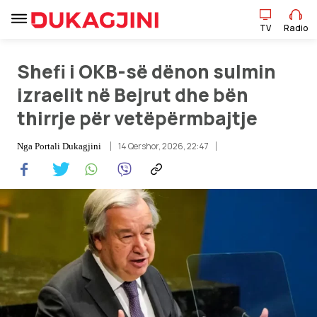
TV
Radio
Shefi i OKB-së dënon sulmin
TV
Radio
izraelit në Bejrut dhe bën
thirrje për vetëpërmbajtje
Lajme
14 Qershor, 2026, 22:47
Nga
Portali Dukagjini
Sport
Pikëpamje
Art Jete
Kulturë
Showbiz