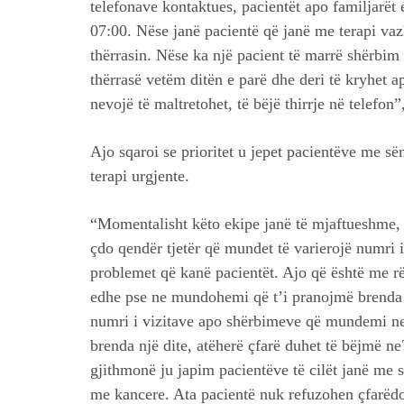
telefonave kontaktues, pacientët apo familjarët
07:00. Nëse janë pacientë që janë me terapi vaz
thërrasin. Nëse ka një pacient të marrë shërbim n
thërrasë vetëm ditën e parë dhe deri të kryhet a
nevojë të maltretohet, të bëjë thirrje në telefon”,
Ajo sqaroi se prioritet u jepet pacientëve me s
terapi urgjente.
“Momentalisht këto ekipe janë të mjaftueshme, 
çdo qendër tjetër që mundet të varierojë numri i
problemet që kanë pacientët. Ajo që është me rë
edhe pse ne mundohemi që t’i pranojmë brenda d
numri i vizitave apo shërbimeve që mundemi ne
brenda një dite, atëherë çfarë duhet të bëjmë ne?
gjithmonë ju japim pacientëve të cilët janë me 
me kancere. Ata pacientë nuk refuzohen çfarëdo o