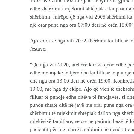
1992. Në vitin 1992 kur janë mbyllur të gjitha i
edhe shërbimi i mjekimit shtëpiak e ka pasur atë
shërbimit, mirëpo që nga viti 2005 shërbimi ka 
një orar pune nga ora 07:00 deri në orën 15:00”,
Ajo shtoi se nga viti 2022 shërbimi ka filluar të
festave.
“Që nga viti 2020, atëherë kur ka qenë edhe pe
edhe me mjekë të tjerë dhe ka filluar të punojë
dhe nga ora 13:00 deri në orën 19:00. Konkreti
19:00, me nga dy ekipe. Ajo që vlen të theksohe
filluar të punojë edhe ditëve të fundjavës, si dh
punon shtatë ditë në javë me orar pune nga ora 
shërbimit të mjekimit shtëpiak dallon nga shër
mjekësisë familjare, sepse ne parimin bazë të kët
pacientit për me marrë shërbimin në qendrat e 