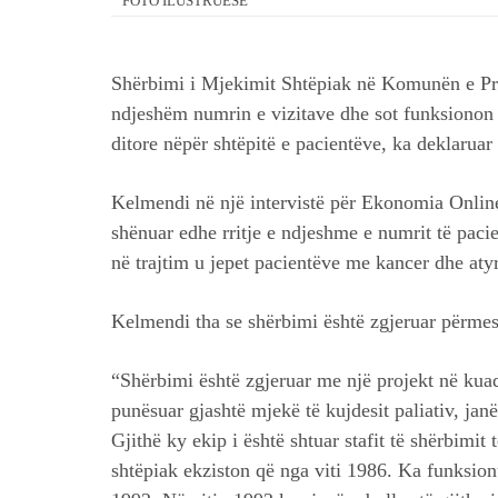
FOTO ILUSTRUESE
Shërbimi i Mjekimit Shtëpiak në Komunën e Prish
ndjeshëm numrin e vizitave dhe sot funksionon s
ditore nëpër shtëpitë e pacientëve, ka deklaruar
Kelmendi në një intervistë për Ekonomia Online 
shënuar edhe rritje e ndjeshme e numrit të paci
në trajtim u jepet pacientëve me kancer dhe atyr
Kelmendi tha se shërbimi është zgjeruar përmes 
“Shërbimi është zgjeruar me një projekt në kuad
punësuar gjashtë mjekë të kujdesit paliativ, janë
Gjithë ky ekip i është shtuar stafit të shërbimit
shtëpiak ekziston që nga viti 1986. Ka funksion