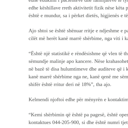
edhe edukimi i pacientëve dhe familjarëve të tyr
edhe këshillave rreth aktivitetit fizik nëse këta
është e mundur, sa i përket dietës, higjienës e të 
Ajo shtoi se është shënuar rritje e ndjeshme e 
cilët më herët kanë marrë shërbime, nga viti i ka
“Është një statistikë e rëndësishme që vlen të t
sëmundje malinje apo kancere. Nëse krahasohet m
në bazë të disa hulumtimeve dhe auditeve që i 
kanë marrë shërbime nga ne, kanë qenë me sëmu
shifër është rritur deri në 18%”, tha ajo.
Kelmendi njoftoi edhe për mënyrën e kontaktimi
“Kemi shërbimin që është pa pagesë, është oper
kontaktues 044-205-900, si dhe është numri tje