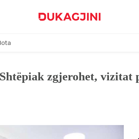
Bota
htëpiak zgjerohet, vizitat 
%