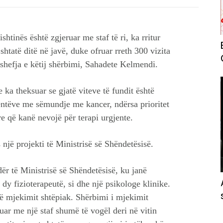
tinës është zgjeruar me staf të ri, ka rritur
htatë ditë në javë, duke ofruar rreth 300 vizita
 shefja e këtij shërbimi, Sahadete Kelmendi.
ka theksuar se gjatë viteve të fundit është
entëve me sëmundje me kancer, ndërsa prioritet
e që kanë nevojë për terapi urgjente.
një projekti të Ministrisë së Shëndetësisë.
ër të Ministrisë së Shëndetësisë, ku janë
 dy fizioterapeutë, si dhe një psikologe klinike.
 të mjekimit shtëpiak. Shërbimi i mjekimit
uar me një staf shumë të vogël deri në vitin