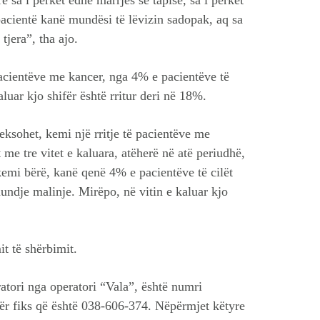
e sa i përket edhe marrjes së tapisë, sa i përket
 pacientë kanë mundësi të lëvizin sadopak, aq sa
tjera”, tha ajo.
pacientëve me kancer, nga 4% e pacientëve të
luar kjo shifër është rritur deri në 18%.
heksohet, kemi një rritje të pacientëve me
e tre vitet e kaluara, atëherë në atë periudhë,
kemi bërë, kanë qenë 4% e pacientëve të cilët
ndje malinje. Mirëpo, në vitin e kaluar kjo
t të shërbimit.
atori nga operatori “Vala”, është numri
tër fiks që është 038-606-374. Nëpërmjet këtyre