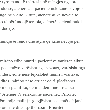
 e tyre mund të thërrasin në mëngjes nga ora
hduese, atëherë ata pacientë nuk kanë nevojë të
ga ne 5 ditë, 7 ditë, atëherë ai ka nevojë të
po të përfundojë terapia, atëherë pacienti nuk ka
 tha ajo.
ëmundje të rënda dhe atyre që kanë nevojë për
mirëpo edhe numri i pacientëve varieron sikur
 pacientëve varësisht nga sezonet, varësisht nga
ndësi, edhe nëse tejkalohet numri i vizitave,
itës, mirëpo nëse arrihet që të plotësohet
 me i planifiku, që mundemi me i realizu
 Atëherë t’i selektojmë pacientët. Prioritet
sëmundje malinje, gjegjësisht pacientët që janë
rari të ditës që thërrasin. Prioritet