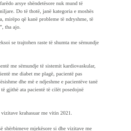
r çfarëdo arsye shëndetësore nuk mund të
miljare. Do të thotë, janë kategoria e moshës
ja, mirëpo që kanë probleme të ndryshme, të
”, tha ajo.
eksoi se trajtohen raste të shumta me sëmundje
cientë me sëmundje të sistemit kardiovaskular,
cientë me diabet me plagë, pacientë pas
ndësishme dhe më e ndjeshme e pacientëve tanë
të gjithë ata pacientë të cilët posedojnë
ë vizitave krahasuar me vitin 2021.
 së shërbimeve mjekësore si dhe vizitave me