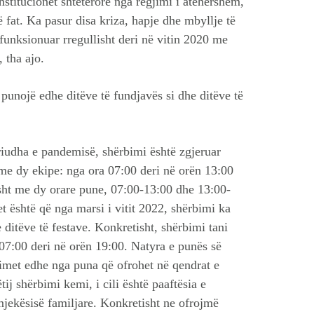
nstitucionet shtetërore nga regjimi i atëhershëm,
 fat. Ka pasur disa kriza, hapje dhe mbyllje të
funksionuar rregullisht deri në vitin 2020 me
 tha ajo.
 punojë edhe ditëve të fundjavës si dhe ditëve të
riudha e pandemisë, shërbimi është zgjeruar
 me dy ekipe: nga ora 07:00 deri në orën 13:00
sht me dy orare pune, 07:00-13:00 dhe 13:00-
t është që nga marsi i vitit 2022, shërbimi ka
e ditëve të festave. Konkretisht, shërbimi tani
07:00 deri në orën 19:00. Natyra e punës së
bimet edhe nga puna që ofrohet në qendrat e
ij shërbimi kemi, i cili është paaftësia e
mjekësisë familjare. Konkretisht ne ofrojmë