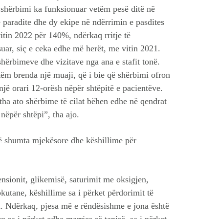
n shërbimi ka funksionuar vetëm pesë ditë në
 paradite dhe dy ekipe në ndërrimin e pasdites
 vitin 2022 për 140%, ndërkaq rritje të
ar, siç e ceka edhe më herët, me vitin 2021.
shërbimeve dhe vizitave nga ana e stafit tonë.
tëm brenda një muaji, që i bie që shërbimi ofron
një orari 12-orësh nëpër shtëpitë e pacientëve.
itha ato shërbime të cilat bëhen edhe në qendrat
nëpër shtëpi”, tha ajo.
ë shumta mjekësore dhe këshillime për
nsionit, glikemisë, saturimit me oksigjen,
kutane, këshillime sa i përket përdorimit të
era. Ndërkaq, pjesa më e rëndësishme e jona është