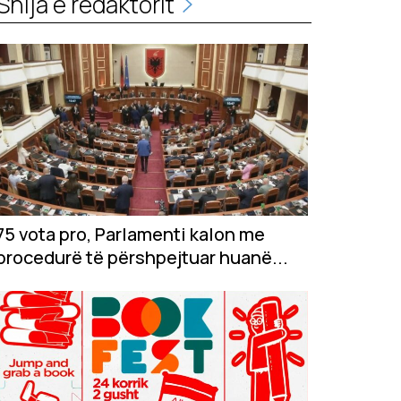
Shija e redaktorit
75 vota pro, Parlamenti kalon me
procedurë të përshpejtuar huanë...