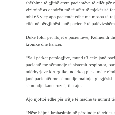
shërbime të gjithë atyre pacientëve të cilët pë
vizitojnë as qendrën më të afërt të mjekësisë fa
mbi 65 vjeç apo pacientët edhe me mosha të re
cilët në përgjithësi janë pacientë të palëvizshëm
Duke folur për llojet e pacientëve, Kelmendi th
kronike dhe kancer.
“Sa i përket patologjive, mund t’i cek: janë pa
pacientë me sëmundje të sistemit respirator, pa
ndërhyrjeve kirurgjike, ndërkaq pjesa më e rë
janë pacientët me sëmundje malinje, gjegjësisht 
sëmundje kanceroze”, tha ajo.
Ajo njoftoi edhe për rritje të madhe të numrit t
“Nëse bëjmë krahasimin në përqindje të rritjes