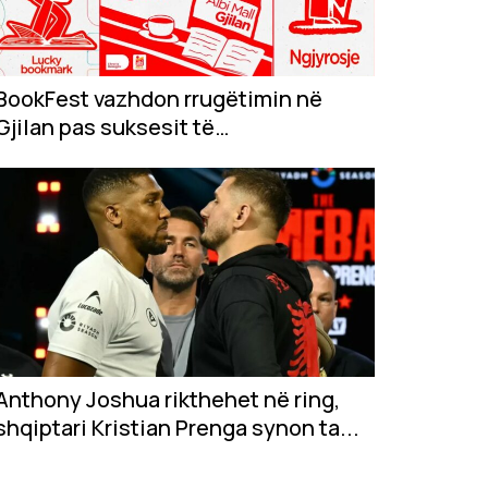
BookFest vazhdon rrugëtimin në
Gjilan pas suksesit të
jashtëzakonshëm në...
Anthony Joshua rikthehet në ring,
shqiptari Kristian Prenga synon ta...