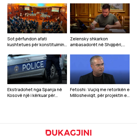
Sot përfundon afati
Zelensky shkarkon
kushtetues për konstituimin
ambasadorët në Shqipëri,
e Kuvendit
Kroaci dhe Mal të Zi
Ekstradohet nga Spanja në
Fetoshi: Vuçiq me retorikën e
Kosovë një i kërkuar për
Millosheviqit, për projektin e
tentim vrasjeje
“Botës Serbe”