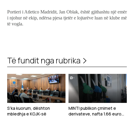
Portieri i Atletico Madridit, Jan Oblak, është gjithashtu një emër
i njohur në ekip, ndërsa pjesa tjetër e lojtarëve luan në klube më
të vogla.
Të fundit nga rubrika
S’ka kuorum, dështon
MINTI publikon çmimet e
mbledhja e KGJK-së
derivateve, nafta 1.66 euro
për litër