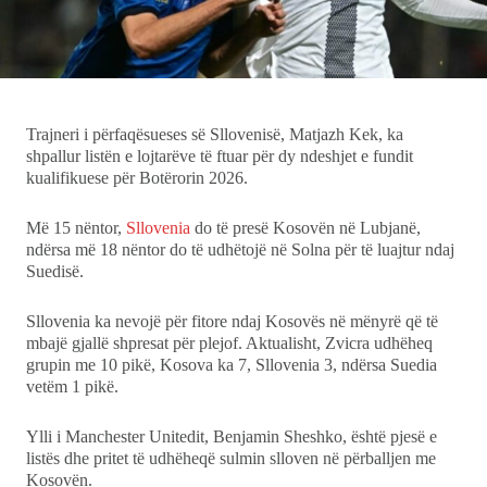
Ekonomi
Teknologji
Udhëtime
Trajneri i përfaqësueses së Sllovenisë, Matjazh Kek, ka
shpallur listën e lojtarëve të ftuar për dy ndeshjet e fundit
kualifikuese për Botërorin 2026.
DuVideo
Më 15 nëntor,
Sllovenia
do të presë Kosovën në Lubjanë,
ndërsa më 18 nëntor do të udhëtojë në Solna për të luajtur ndaj
Suedisë.
Sllovenia ka nevojë për fitore ndaj Kosovës në mënyrë që të
mbajë gjallë shpresat për plejof. Aktualisht, Zvicra udhëheq
grupin me 10 pikë, Kosova ka 7, Sllovenia 3, ndërsa Suedia
vetëm 1 pikë.
Ylli i Manchester Unitedit, Benjamin Sheshko, është pjesë e
listës dhe pritet të udhëheqë sulmin slloven në përballjen me
Kosovën.