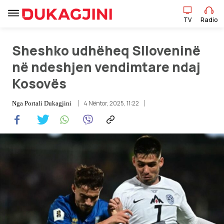
TV
Radio
TV
Radio
Sheshko udhëheq Slloveninë
në ndeshjen vendimtare ndaj
Kosovës
Lajme
4 Nëntor, 2025, 11:22
Nga
Portali Dukagjini
Sport
Pikëpamje
Art Jete
Kulturë
Showbiz