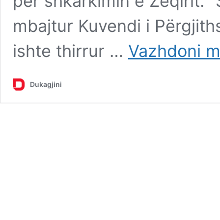
për shkarkimin e Zeqirit.
mbajtur Kuvendi i Përgji
ishte thirrur …
Vazhdoni m
Dukagjini