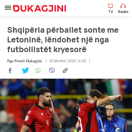
TV
Radio
TV
Radio
Shqipëria përballet sonte me
Letoninë, lëndohet një nga
futbollistët kryesorë
Lajme
10 Qershor, 2025, 14:05
Nga
Portali Dukagjini
Sport
Pikëpamje
Art Jete
Kulturë
Showbiz