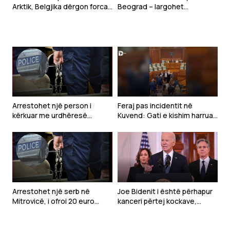
Arktik, Belgjika dërgon forca
Beograd – largohet
ushtarake në Grenlandë
mbishkrimi “Free Ukraine” nga
Prishtina
Arrestohet një person i
Feraj pas incidentit në
kërkuar me urdhëresë
Kuvend: Gati e kishim harruar
gjyqësore në Kaçanik
se Time Kadriaj ka qenë në
UÇK
Arrestohet një serb në
Joe Bidenit i është përhapur
Mitrovicë, i ofroi 20 euro
kanceri përtej kockave,
policit për të shmangur
njofton djali i tij
gjobën