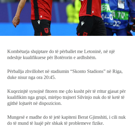
Ekonomi
Teknologji
Udhëtime
Kombëtarja shqiptare do të përballet me Letoninë, në një
DuVideo
ndeshje kualifikuese për Botërorin e ardhshëm.
Përballja zhvillohet në stadiumin “Skonto Stadions” në Riga,
duke nisur nga ora 20:45.
Kuqezinjtë synojnë fitoren me çdo kusht për të rritur gjasat për
kualifikim nga grupi, mirëpo trajneri Silvinjo nuk do të ketë të
gjithë lojtarët në dispozicion.
Mungesë e madhe do të jetë kapiteni Berat Gjimshiti, i cili nuk
do të mund të luajë për shkak të problemeve fizike.