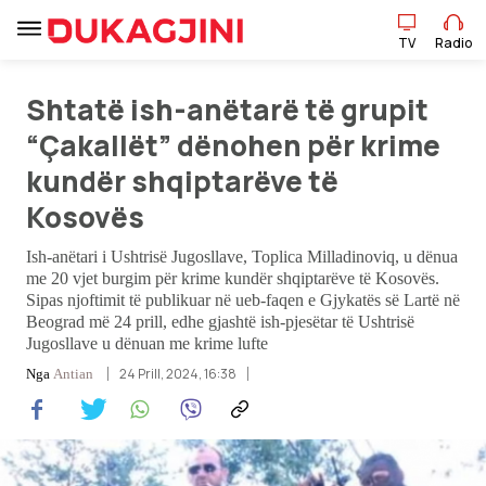
TV
Radio
Shtatë ish-anëtarë të grupit
TV
Radio
“Çakallët” dënohen për krime
kundër shqiptarëve të
Lajme
Kosovës
Sport
Ish-anëtari i Ushtrisë Jugosllave, Toplica Milladinoviq, u dënua
me 20 vjet burgim për krime kundër shqiptarëve të Kosovës.
Sipas njoftimit të publikuar në ueb-faqen e Gjykatës së Lartë në
Pikëpamje
Beograd më 24 prill, edhe gjashtë ish-pjesëtar të Ushtrisë
Jugosllave u dënuan me krime lufte
Art Jete
24 Prill, 2024, 16:38
Nga
Antian
Kulturë
Showbiz