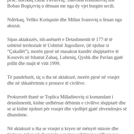
Boban Bogiçeviq u dënuan me nga dy vjet burgim secili.
Ndërkaq, Vellko Koriqanin dhe Millan Ivanoviq u liruan nga
akuzat.
Sipas aktakuzës, ish-anëtarët e Detashmentit të 177-të të
ushtrisë territoriale të Ushtrisë Jugosllave, (të njohur si
“Çakallët”), morën pjesë në masakrat kundër shqiptarëve të
Kosovës në fshatrat Zahaq, Lubeniq, Qyshk dhe Pavlan gjatë
prillit dhe majit të vitit 1999.
Të pandehurit, siç u tha në aktakuzë, morën pjesë në vrasjet
dhe në shkatërrimin e pronave të civilëve.
Prokurorët thanë se Toplica Milladinoviq si komandant i
detashmentit, kishte urdhëruar dëbimin e civilëve shqiptarë dhe
se ai kishte njohuri për vrasjet dhe vjedhjet gjatë zhvendosjes së
dhunshme.
Në aktakuzë u tha se vrasjet u kryen në mënyrë mizore dhe