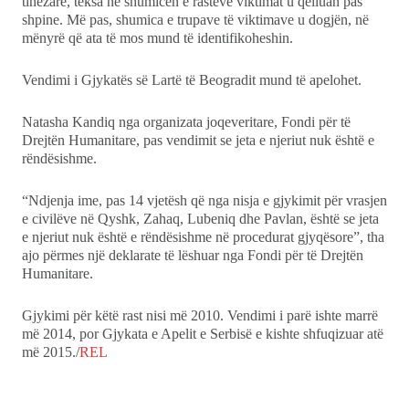
tinëzare, teksa në shumicën e rasteve viktimat u qëlluan pas
shpine. Më pas, shumica e trupave të viktimave u dogjën, në
mënyrë që ata të mos mund të identifikoheshin.
Vendimi i Gjykatës së Lartë të Beogradit mund të apelohet.
Natasha Kandiq nga organizata joqeveritare, Fondi për të
Drejtën Humanitare, pas vendimit se jeta e njeriut nuk është e
rëndësishme.
“Ndjenja ime, pas 14 vjetësh që nga nisja e gjykimit për vrasjen
e civilëve në Qyshk, Zahaq, Lubeniq dhe Pavlan, është se jeta
e njeriut nuk është e rëndësishme në procedurat gjyqësore”, tha
ajo përmes një deklarate të lëshuar nga Fondi për të Drejtën
Humanitare.
Gjykimi për këtë rast nisi më 2010. Vendimi i parë ishte marrë
më 2014, por Gjykata e Apelit e Serbisë e kishte shfuqizuar atë
më 2015./
REL