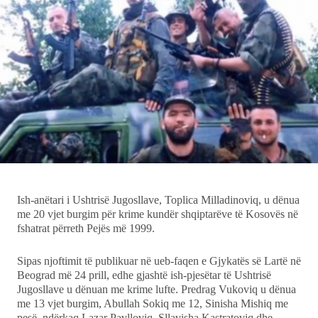
Ekonomi
Teknologji
Udhëtime
DuVideo
Ish-anëtari i Ushtrisë Jugosllave, Toplica Milladinoviq, u dënua
me 20 vjet burgim për krime kundër shqiptarëve të Kosovës në
fshatrat përreth Pejës më 1999.
Sipas njoftimit të publikuar në ueb-faqen e Gjykatës së Lartë në
Beograd më 24 prill, edhe gjashtë ish-pjesëtar të Ushtrisë
Jugosllave u dënuan me krime lufte. Predrag Vukoviq u dënua
me 13 vjet burgim, Abullah Sokiq me 12, Sinisha Mishiq me
pesë, ndërkaq Lazar Pavlloviq, Sllavisha Kastratoviq dhe