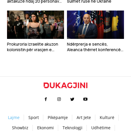
aktakuzë ndaj 20 personave
sulmet ruse në Ukrainë
për krime lufte në Gjakovë
Prokuroria izraelite akuzon
Ndërprerja e sencës,
kolonistin për vrasjen e
Aleanca thërret konferencë
aktivistit palestinez
për media
Lajme
Sport
Pikëpamje
Art Jete
Kulturë
Showbiz
Ekonomi
Teknologji
Udhëtime