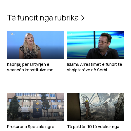
Të fundit nga rubrika
Kadrijaj për shtyrjen e
Islami: Arrestimet e fundit të
seancës konstituive me
shqiptarëve në Serbi
kërkesë të Kurtit: Ka qenë e
dëshmojnë vazhdimësinë e
pakuptueshme
politikës së Millosheviqit
Prokuroria Speciale ngre
Të paktën 10 të vdekur nga