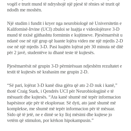
vogël e trurit mund të ndryshojë një pjesë të rënies së trurit që
ndodh me moshën.
Një studim i fundit i kryer nga neurobiologë në Universitetin e
Kalifornisë-Irvine (UCI) zbuloi se luajtja e videolojërave 3-D
mund të nxisë gjithashtu formimin e kujtimeve. Pjesëmarrësit u
ndanë ose në një grup që luante lojëra video me një mjedis 2-D
ose në një mjedis 3-D. Pasi luajtën lojërat për 30 minuta në ditë
për 2 javë, studentëve iu dhanë teste të kujtesës.
Pjesëmarrësit në grupin 3-D përmirësuan ndjeshëm rezultatet e
testit të kujtesës në krahasim me grupin 2-D.
“Së pari, lojërat 3-D kanë disa gjëra që ato 2-D nuk i kanë,”
thotë Craig Stark, i Qendrës UCI për Neurobiologjinë e të
mësuarit dhe kujtesës. “Ata kanë shumë më tepër informacion
hapësinor atje për të eksploruar. Së dyti, ato janë shumë më
komplekse, me shumë më tepër informacion për të mësuar.
Sido që të jetë, ne e dimë se ky lloj mësimi dhe kujtese jo
vetëm që stimulon, por kërkon hipokampusin.”