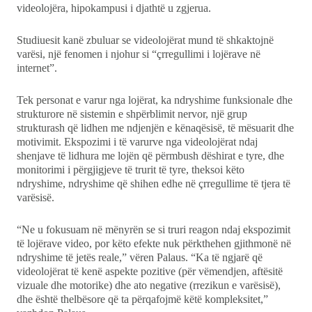
videolojëra, hipokampusi i djathtë u zgjerua.
Studiuesit kanë zbuluar se videolojërat mund të shkaktojnë
varësi, një fenomen i njohur si “çrregullimi i lojërave në
internet”.
Tek personat e varur nga lojërat, ka ndryshime funksionale dhe
strukturore në sistemin e shpërblimit nervor, një grup
strukturash që lidhen me ndjenjën e kënaqësisë, të mësuarit dhe
motivimit. Ekspozimi i të varurve nga videolojërat ndaj
shenjave të lidhura me lojën që përmbush dëshirat e tyre, dhe
monitorimi i përgjigjeve të trurit të tyre, theksoi këto
ndryshime, ndryshime që shihen edhe në çrregullime të tjera të
varësisë.
“Ne u fokusuam në mënyrën se si truri reagon ndaj ekspozimit
të lojërave video, por këto efekte nuk përkthehen gjithmonë në
ndryshime të jetës reale,” vëren Palaus. “Ka të ngjarë që
videolojërat të kenë aspekte pozitive (për vëmendjen, aftësitë
vizuale dhe motorike) dhe ato negative (rrezikun e varësisë),
dhe është thelbësore që ta përqafojmë këtë kompleksitet,”