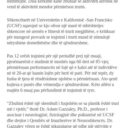
ndihmojnë. Disa kërkime kanë zbuluar se aktiviteti aerobik në
vend të aktivitetit mendor përmirëson trurin.
Shkencëtarët në Universitetin e Kalifornisë -San Francisko
(UCSF) sqarojnë se kjo ofron një masë të mbështetjes
shkencore në arenën e fitnesit të trurit megjithëse, e kritikuar
për mungesë provash se trajnimi i trurit mund të stimulojë
ndryshime domethënëse dhe të qëndrueshme.
Pas 12 orësh trajnimi për një periudhë prej një muaji,
pjesëmarrësit e studimit të moshës nga 60 deri në 85 vjeç
përmirësuan performancën në lojë që e kaloi atë të individëve
në të 20-at që luanin lojën për herë të parë. Për më tepër, dy
fusha të tjera të rëndësishme njohëse u përmirësuan. Ato qenë
kujtesa e punës dhe vëmendja e qëndrueshme. Këto aftësi u
ruajtën 6 muaj pas përfundimit të trajnimit të tyre.
“Zbulimi është një shembull i fuqishëm se sa plastik është truri
më i vjetër,” thotë Dr. Adam Gazzaley, Ph.D., profesor i
asociuar i neurologjisë, fiziologjisë dhe psikiatrisë në UCSF
dhe drejtor i Qendrës së Imazherëve të Neuroshkencës. Dr.
Gazzaley vëren se është inkurajuese që edhe një stërvitje e