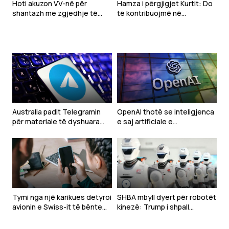
Hoti akuzon VV-në për
Hamza i përgjigjet Kurtit: Do
shantazh me zgjedhje të
të kontribuojmë në
jashtëzakonshme
konstituimin e Kuvendit, por
mbetemi në opozitë
Australia padit Telegramin
OpenAI thotë se inteligjenca
për materiale të dyshuara
e saj artificiale e
pro-terroriste
pakontrolluar u përpoq të
hakeronte kompani të tjera
Tymi nga një karikues detyroi
SHBA mbyll dyert për robotët
avionin e Swiss-it të bënte
kinezë: Trump i shpall
ulje të paplanifikuar
kërcënim për sigurinë
kombëtare