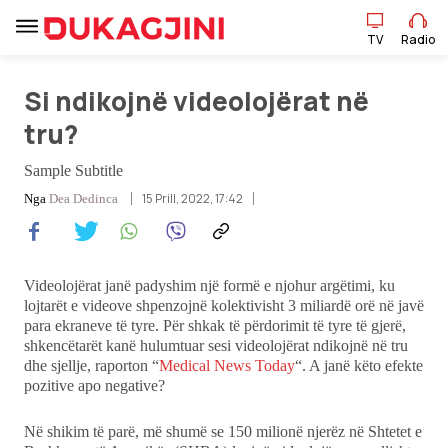
TV
Radio
Si ndikojnë videolojërat në
tru?
TV
Radio
Sample Subtitle
15 Prill, 2022, 17:42
Nga
Dea Dedinca
Lajme
Videolojërat janë padyshim një formë e njohur argëtimi, ku
Sport
lojtarët e videove shpenzojnë kolektivisht 3 miliardë orë në javë
para ekraneve të tyre. Për shkak të përdorimit të tyre të gjerë,
shkencëtarët kanë hulumtuar sesi videolojërat ndikojnë në tru
Pikëpamje
dhe sjellje, raporton “
Medical News Today
“. A janë këto efekte
pozitive apo negative?
Art Jete
Në shikim të parë, më shumë se 150 milionë njerëz në Shtetet e