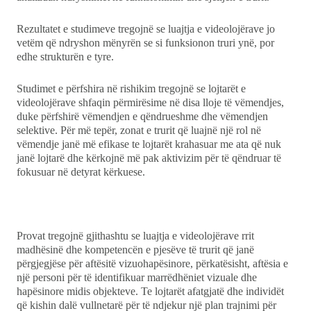
Rezultatet e studimeve tregojnë se luajtja e videolojërave jo
vetëm që ndryshon mënyrën se si funksionon truri ynë, por
edhe strukturën e tyre.
Studimet e përfshira në rishikim tregojnë se lojtarët e
videolojërave shfaqin përmirësime në disa lloje të vëmendjes,
duke përfshirë vëmendjen e qëndrueshme dhe vëmendjen
selektive. Për më tepër, zonat e trurit që luajnë një rol në
vëmendje janë më efikase te lojtarët krahasuar me ata që nuk
janë lojtarë dhe kërkojnë më pak aktivizim për të qëndruar të
fokusuar në detyrat kërkuese.
Provat tregojnë gjithashtu se luajtja e videolojërave rrit
madhësinë dhe kompetencën e pjesëve të trurit që janë
përgjegjëse për aftësitë vizuohapësinore, përkatësisht, aftësia e
një personi për të identifikuar marrëdhëniet vizuale dhe
hapësinore midis objekteve. Te lojtarët afatgjatë dhe individët
që kishin dalë vullnetarë për të ndjekur një plan trajnimi për