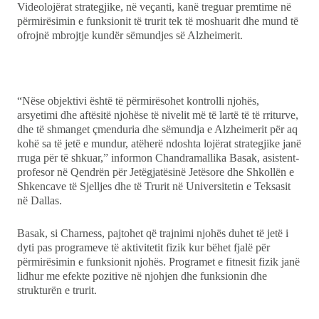
Videolojërat strategjike, në veçanti, kanë treguar premtime në
përmirësimin e funksionit të trurit tek të moshuarit dhe mund të
ofrojnë mbrojtje kundër sëmundjes së Alzheimerit.
“Nëse objektivi është të përmirësohet kontrolli njohës,
arsyetimi dhe aftësitë njohëse të nivelit më të lartë të të rriturve,
dhe të shmanget çmenduria dhe sëmundja e Alzheimerit për aq
kohë sa të jetë e mundur, atëherë ndoshta lojërat strategjike janë
rruga për të shkuar,” informon Chandramallika Basak, asistent-
profesor në Qendrën për Jetëgjatësinë Jetësore dhe Shkollën e
Shkencave të Sjelljes dhe të Trurit në Universitetin e Teksasit
në Dallas.
Basak, si Charness, pajtohet që trajnimi njohës duhet të jetë i
dyti pas programeve të aktivitetit fizik kur bëhet fjalë për
përmirësimin e funksionit njohës. Programet e fitnesit fizik janë
lidhur me efekte pozitive në njohjen dhe funksionin dhe
strukturën e trurit.