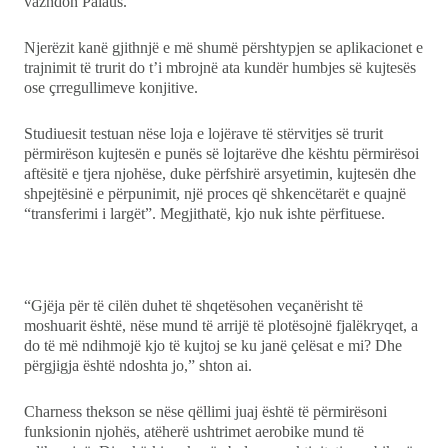
vazhdon Palaus.
Njerëzit kanë gjithnjë e më shumë përshtypjen se aplikacionet e
trajnimit të trurit do t’i mbrojnë ata kundër humbjes së kujtesës
ose çrregullimeve konjitive.
Studiuesit testuan nëse loja e lojërave të stërvitjes së trurit
përmirëson kujtesën e punës së lojtarëve dhe kështu përmirësoi
aftësitë e tjera njohëse, duke përfshirë arsyetimin, kujtesën dhe
shpejtësinë e përpunimit, një proces që shkencëtarët e quajnë
“transferimi i largët”. Megjithatë, kjo nuk ishte përfituese.
“Gjëja për të cilën duhet të shqetësohen veçanërisht të
moshuarit është, nëse mund të arrijë të plotësojnë fjalëkryqet, a
do të më ndihmojë kjo të kujtoj se ku janë çelësat e mi? Dhe
përgjigja është ndoshta jo,” shton ai.
Charness thekson se nëse qëllimi juaj është të përmirësoni
funksionin njohës, atëherë ushtrimet aerobike mund të