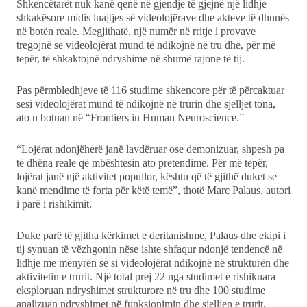
Shkencëtarët nuk kanë qenë në gjendje të gjejnë një lidhje
shkakësore midis luajtjes së videolojërave dhe akteve të dhunës
në botën reale. Megjithatë, një numër në rritje i provave
tregojnë se videolojërat mund të ndikojnë në tru dhe, për më
tepër, të shkaktojnë ndryshime në shumë rajone të tij.
Pas përmbledhjeve të 116 studime shkencore për të përcaktuar
sesi videolojërat mund të ndikojnë në trurin dhe sjelljet tona,
ato u botuan në “Frontiers in Human Neuroscience.”
“Lojërat ndonjëherë janë lavdëruar ose demonizuar, shpesh pa
të dhëna reale që mbështesin ato pretendime. Për më tepër,
lojërat janë një aktivitet popullor, kështu që të gjithë duket se
kanë mendime të forta për këtë temë”, thotë Marc Palaus, autori
i parë i rishikimit.
Duke parë të gjitha kërkimet e deritanishme, Palaus dhe ekipi i
tij synuan të vëzhgonin nëse ishte shfaqur ndonjë tendencë në
lidhje me mënyrën se si videolojërat ndikojnë në strukturën dhe
aktivitetin e trurit. Një total prej 22 nga studimet e rishikuara
eksploruan ndryshimet strukturore në tru dhe 100 studime
analizuan ndryshimet në funksionimin dhe sjelljen e trurit.