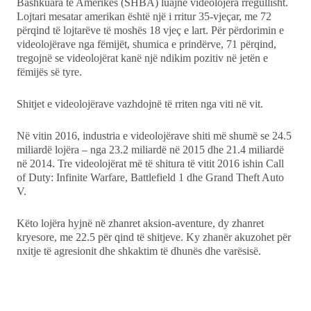
Kulturë
Bashkuara të Amerikës (SHBA) luajnë videolojëra rregullisht.
Lojtari mesatar amerikan është një i rritur 35-vjeçar, me 72
përqind të lojtarëve të moshës 18 vjeç e lart. Për përdorimin e
Showbiz
videolojërave nga fëmijët, shumica e prindërve, 71 përqind,
tregojnë se videolojërat kanë një ndikim pozitiv në jetën e
Ekonomi
fëmijës së tyre.
Shitjet e videolojërave vazhdojnë të rriten nga viti në vit.
Teknologji
Në vitin 2016, industria e videolojërave shiti më shumë se 24.5
Udhëtime
miliardë lojëra – nga 23.2 miliardë në 2015 dhe 21.4 miliardë
në 2014. Tre videolojërat më të shitura të vitit 2016 ishin Call
DuVideo
of Duty: Infinite Warfare, Battlefield 1 dhe Grand Theft Auto
V.
Këto lojëra hyjnë në zhanret aksion-aventure, dy zhanret
kryesore, me 22.5 për qind të shitjeve. Ky zhanër akuzohet për
nxitje të agresionit dhe shkaktim të dhunës dhe varësisë.