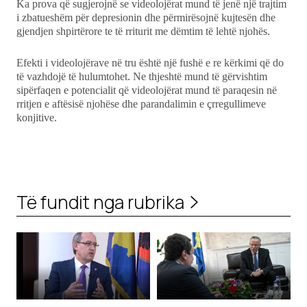
Ka prova që sugjerojnë se videolojërat mund të jenë një trajtim
i zbatueshëm për depresionin dhe përmirësojnë kujtesën dhe
gjendjen shpirtërore te të rriturit me dëmtim të lehtë njohës.
Efekti i videolojërave në tru është një fushë e re kërkimi që do
të vazhdojë të hulumtohet. Ne thjeshtë mund të gërvishtim
sipërfaqen e potencialit që videolojërat mund të paraqesin në
rritjen e aftësisë njohëse dhe parandalimin e çrregullimeve
konjitive.
Të fundit nga rubrika