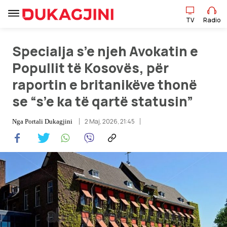
TV
Radio
Specialja s’e njeh Avokatin e
TV
Radio
Popullit të Kosovës, për
raportin e britanikëve thonë
Lajme
se “s’e ka të qartë statusin”
Sport
2 Maj, 2026, 21:45
Nga
Portali Dukagjini
Pikëpamje
Art Jete
Kulturë
Showbiz