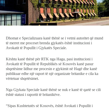
Ekonomi
Teknologji
Udhëtime
Dhomat e Specializuara kanë thënë se i vetmi autoritet që mund
të merret me proceset brenda gjykatës është institucioni i
DuVideo
Avokatit të Popullit i Gjykatës Speciale.
Kështu kanë thënë për RTK nga Haga, pasi institucioni i
Avokatit të Popullit të Republikës së Kosovës kanë pasur
shqetësime lidhur me procesin e gjykimit në Hagë dhe kanë
publikuar edhe një raport të një organizate britanike e cila ka
vërtetuar shqetësimet.
Nga Gjykata Speciale kanë thënë se nuk e kanë të qartë se cili
është statusi i raportit të britanikëve.
“Sipas Kushtetutës së Kosovës, është Avokati i Popullit i