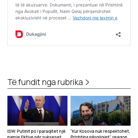
Të fundit nga rubrika
ISW: Putinit po i paraqitet një
“Kur Kosova nuk respektohet,
pamje fiktive për sukseset
Prishtina përgjigjet”, reagon