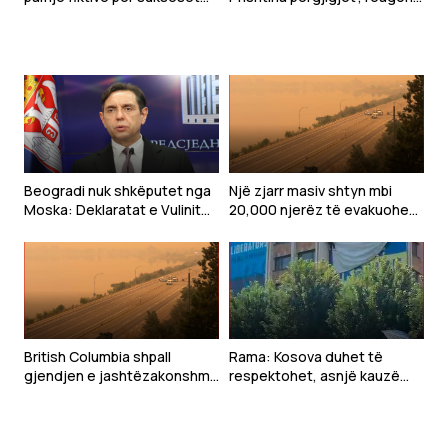
ushtarake
Rama pas deklaratës së
Zelenskyt në Beograd
Beogradi nuk shkëputet nga
Një zjarr masiv shtyn mbi
Moska: Deklaratat e Vulinit
20,000 njerëz të evakuohen
kundër BE-së tregojnë
në Kanadanë perëndimore
vazhdimin e politikës pro-
ruse të Serbisë
British Columbia shpall
Rama: Kosova duhet të
gjendjen e jashtëzakonshme
respektohet, asnjë kauzë
shkaku i një zjarri masiv
nuk mund të ndërtohet duke
nënçmuar shtetësinë tonë