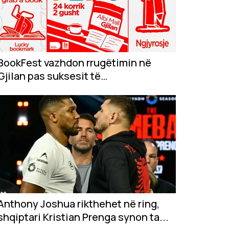
BookFest vazhdon rrugëtimin në
Gjilan pas suksesit të
jashtëzakonshëm në...
Anthony Joshua rikthehet në ring,
shqiptari Kristian Prenga synon ta...