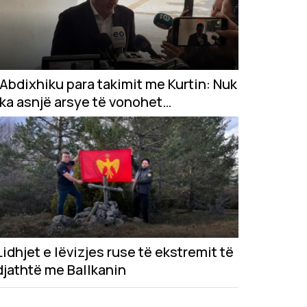
Abdixhiku para takimit me Kurtin: Nuk
ka asnjë arsye të vonohet
konstituimi i Kuvendit
Lidhjet e lëvizjes ruse të ekstremit të
djathtë me Ballkanin