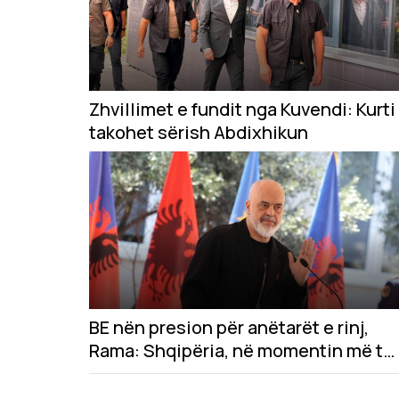
Zhvillimet e fundit nga Kuvendi: Kurti
takohet sërish Abdixhikun
BE nën presion për anëtarët e rinj,
Rama: Shqipëria, në momentin më të
mirë