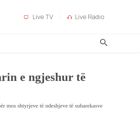
Live TV
Live Radio
rin e ngjeshur të
t për mos shtyrjeve të ndeshjeve të suharekasve