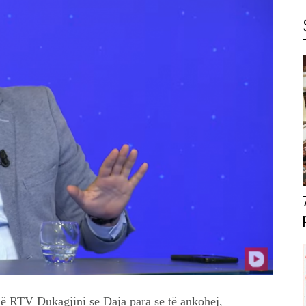
 në RTV Dukagjini se Daja para se të ankohej,