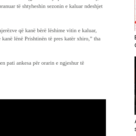
pranuar të shtyheshin sezonin e kaluar ndeshjet
 njerëzve që kanë bërë lëshime vitin e kaluar,
 kanë lënë Prishtinën të pres katër xhiro,” tha
n pati ankesa për orarin e ngjeshur të