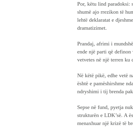
Por, këtu lind paradoksi:
shumë ajo rrezikon të hum
lehtë deklaratat e djeshm
dramatizimet.
Prandaj, afrimi i mundshë
ende një parti që definon
vetvetes në një terren ku 
Në këtë pikë, edhe vetë na
është e pamëshirshme ndaj
ndryshimi i tij brenda pak
Sepse në fund, pyetja nuk
strukturën e LDK’së. A ës
menaxhuar një krizë të b