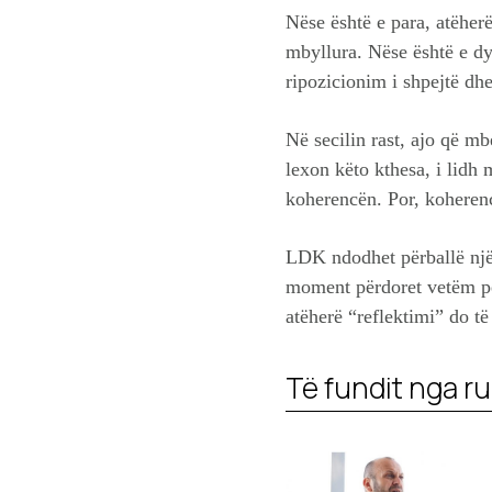
Nëse është e para, atëherë
mbyllura. Nëse është e dy
ripozicionim i shpejtë dhe
Në secilin rast, ajo që mb
lexon këto kthesa, i lidh 
koherencën. Por, koherenc
LDK ndodhet përballë një 
moment përdoret vetëm për
atëherë “reflektimi” do të
Të fundit nga ru