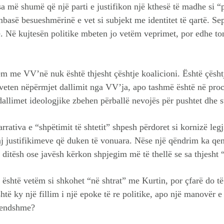
 sa më shumë që një parti e justifikon një kthesë të madhe si 
basë besueshmërinë e vet si subjekt me identitet të qartë. Se
e. Në kujtesën politike mbeten jo vetëm veprimet, por edhe to
m me VV’në nuk është thjesht çështje koalicioni. Është çësht
 veten nëpërmjet dallimit nga VV’ja, apo tashmë është në proce
dallimet ideologjike zbehen përballë nevojës për pushtet dhe st
rrativa e “shpëtimit të shtetit” shpesh përdoret si kornizë legj
 justifikimeve që duken të vonuara. Nëse një qëndrim ka qenë 
 ditësh ose javësh kërkon shpjegim më të thellë se sa thjesht “
 është vetëm si shkohet “në shtrat” me Kurtin, por çfarë do të
htë ky një fillim i një epoke të re politike, apo një manovër 
rendshme?