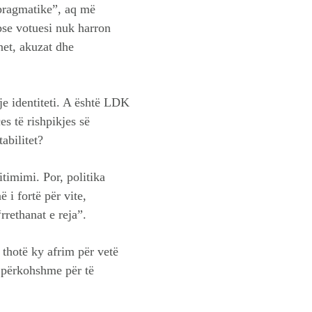
“pragmatike”, aq më
pse votuesi nuk harron
net, akuzat dhe
je identiteti. A është LDK
s të rishpikjes së
abilitet?
itimimi. Por, politika
i fortë për vite,
rrethanat e reja”.
 thotë ky afrim për vetë
e përkohshme për të