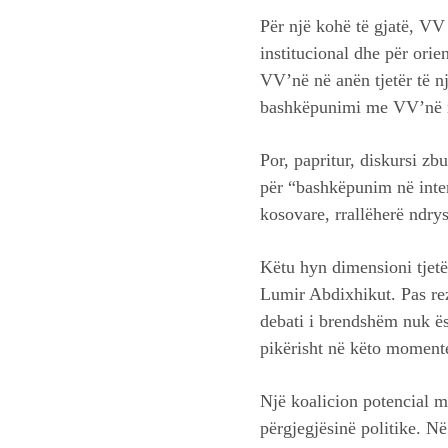
Për një kohë të gjatë, VV
institucional dhe për ori
VV’në në anën tjetër të nj
bashkëpunimi me VV’në nu
Por, papritur, diskursi zb
për “bashkëpunim në inter
kosovare, rrallëherë ndry
Këtu hyn dimensioni tjetër
Lumir Abdixhikut. Pas rezu
debati i brendshëm nuk ës
pikërisht në këto momente
Një koalicion potencial 
përgjegjësinë politike. Në