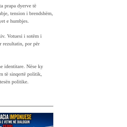
ta prapa dyerve të
mbje, tension i brendshëm,
syet e humbjes.
iv. Votuesi i sotëm i
 rezultatin, por për
e identitare. Nëse ky
 të sinqertë politik,
tesën politike.