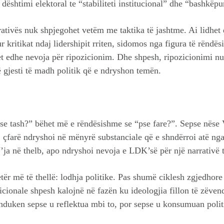
ështimi elektoral te “stabiliteti institucional” dhe “bashkëpu
rativës nuk shpjegohet vetëm me taktika të jashtme. Ai lidhe
kritikat ndaj lidershipit rriten, sidomos nga figura të rëndës
itet edhe nevoja për ripozicionim. Dhe shpesh, ripozicionimi n
ë gjesti të madh politik që e ndryshon temën.
pse tash?” bëhet më e rëndësishme se “pse fare?”. Sepse nëse
, çfarë ndryshoi në mënyrë substanciale që e shndërroi atë nga
ja në thelb, apo ndryshoi nevoja e LDK’së për një narrativë t
tër më të thellë: lodhja politike. Pas shumë ciklesh zgjedhore
icionale shpesh kalojnë në fazën ku ideologjia fillon të zëve
zhduken sepse u reflektua mbi to, por sepse u konsumuan polit