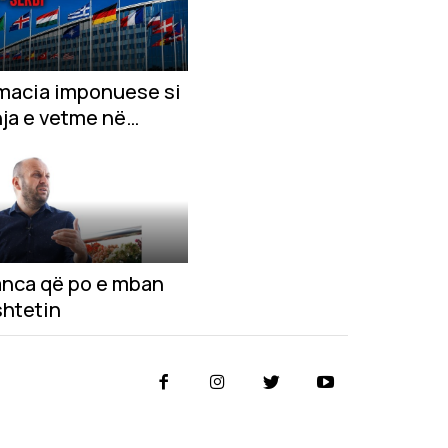
macia imponuese si
hja e vetme në
gun Kosovë-Serbi
anca që po e mban
shtetin