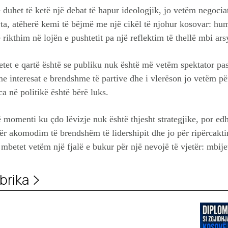
 duhet të ketë një debat të hapur ideologjik, jo vetëm negocia
ta, atëherë kemi të bëjmë me një cikël të njohur kosovar: hu
 rikthim në lojën e pushtetit pa një reflektim të thellë mbi ar
etet e qartë është se publiku nuk është më vetëm spektator pas
me interesat e brendshme të partive dhe i vlerëson jo vetëm për
a në politikë është bërë luks.
momenti ku çdo lëvizje nuk është thjesht strategjike, por edh
 akomodim të brendshëm të lidershipit dhe jo për ripërcaktim
 mbetet vetëm një fjalë e bukur për një nevojë të vjetër: mbije
brika