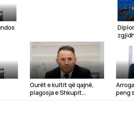
fundos
Diplo
zgjid
dialo
Gurët e kultit që qajnë,
Arrog
plagosja e Shkupit
peng 
shqiptar