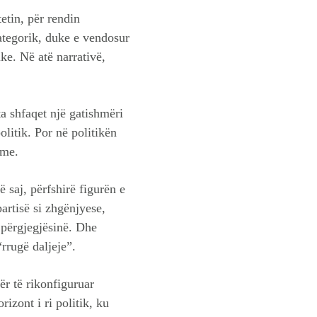
etin, për rendin
kategorik, duke e vendosur
ike. Në atë narrativë,
ta shfaqet një gatishmëri
litik. Por në politikën
hme.
 saj, përfshirë figurën e
artisë si zhgënjyese,
 përgjegjësinë. Dhe
rrugë daljeje”.
r të rikonfiguruar
izont i ri politik, ku