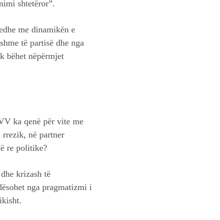
nimi shtetëror”.
t edhe me dinamikën e
ishme të partisë dhe nga
uk bëhet nëpërmjet
 VV ka qenë për vite me
 rrezik, në partner
ë re politike?
 dhe krizash të
ndësohet nga pragmatizmi i
ikisht.