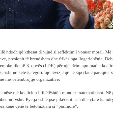
llë ndodh që kthesat të vijnë si reflektim i vonuar moral. Më 
ve, presionit të brendshëm dhe frikës nga llogaridhënia. Debat
Demokratike të Kosovës (LDK) për një afrim apo madje koali
risht në këtë kategori: një lëvizje që në sipërfaqe paraqitet s
më me vetëmbrojtje organizative.
ë nëse një koalicion i tillë është i mundur matematikisht. Në 
hen ndryshe. Pyetja është pse pikërisht tash dhe çfarë ka ndry
ëra kanë qenë të betonizuara si “parimore”.