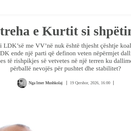
treha e Kurtit si shpët
 LDK’së me VV’në nuk është thjesht çështje koali
 LDK ende një parti që definon veten nëpërmjet dal
s të rishpikjes së vetvetes në një terren ku dalli
përballë nevojës për pushtet dhe stabilitet?
19 Qershor, 2026, 16:00
Nga
Imer Mushkolaj