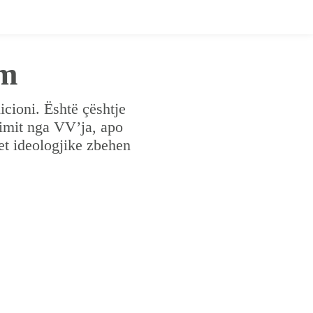
im
cioni. Është çështje
limit nga VV’ja, apo
met ideologjike zbehen