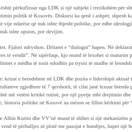
 është përkufizuar nga LDK si një subjekt i rrezikshëm për sht
entimin politik të Kosovës. Diskursi ka qenë i ashpër, shpesh 
ë vije ndarëse që nuk ishte thjesht politike, por edhe ideologj
k ishte opsion, por devijim.
utet. Fjalori ndryshon. Dritaret e “dialogut” hapen. Në deklara
es të vendit”. Në sipërfaqe, kjo mund të lexohet si maturim po
shimet e mëdha të tonit ndodhin pa trysni të madhe të brends
: krizat e brendshme në LDK dhe pozita e lidershipit aktual të
ltateve zgjedhore të 7 qershorit, të cilat janë lexuar brenda p
htë më vetëm kritikë rutinë, por një pyetje mbi drejtimin dhe
, historia politike në Kosovë na mëson se fillon kërkimi për “
me Albin Kurtin dhe VV’në mund të shihet si një mekanizëm pë
 vend të përballjes së plotë me pasojat e humbjes, hapet një hor