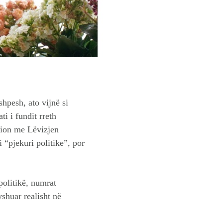
shpesh, ato vijnë si
i i fundit rreth
cion me Lëvizjen
i “pjekuri politike”, por
politikë, numrat
shuar realisht në