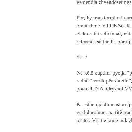
vëmendja zhvendoset nga d
Por, ky transformim i nar
brendshme të LDK’së. Kur 
elektorati tradicional, rr
reformës së thellë, por nj
* * *
Në këtë kuptim, pyetja “
radhë “rrezik për shtetin”
potencial? A ndryshoi VV’
Ka edhe një dimension tje
vazhdueshme, partitë trad
pastër. Vijat e kuqe nuk 